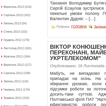
Танзанія Володимир Бутяг
Вересень 2013
(124)
Сергій Есаулов зустрілися
пекельні умови полону П
Серпень 2013
(162)
Валентин Дуднік: – […]
Липень 2013
(54)
Рубрика:
ГОЛОВНА
Залиши
Січень 2013
(102)
Грудень 2012
(170)
ВІКТОР КОНЮШЕНК
Листопад 2012
(181)
ПЕРЕКОНАНІ, МАЙБ
Жовтень 2012
(194)
УКРТЕЛЕКОМОМ”
Вересень 2012
(127)
Опубліковано: 16 Листопада 
Мабуть, не випадково пр
Серпень 2012
(109)
припадає на осінь. На
Липень 2012
(124)
збирання урожаю, коли 
підсумки роботи за поточн
Червень 2012
(179)
досить-таки суттєві. А
Травень 2012
(152)
Полтавської філії ПАТ "Укр
ефективністю роботи пр