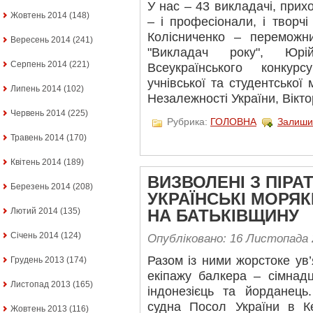
У нас – 43 викладачі, прих
Жовтень 2014
(148)
– і професіонали, і творчі
Колісниченко – переможни
Вересень 2014
(241)
"Викладач року", Юр
Серпень 2014
(221)
Всеукраїнського конкур
учнівської та студентської
Липень 2014
(102)
Незалежності України, Вікто
Червень 2014
(225)
Рубрика:
ГОЛОВНА
Залиши
Травень 2014
(170)
Квітень 2014
(189)
ВИЗВОЛЕНІ З ПІР
Березень 2014
(208)
УКРАЇНСЬКІ МОРЯ
Лютий 2014
(135)
НА БАТЬКІВЩИНУ
Січень 2014
(124)
Опубліковано: 16 Листопада 
Разом із ними жорстоке ув’
Грудень 2013
(174)
екіпажу балкера – сімнадц
Листопад 2013
(165)
індонезієць та йорданец
судна Посол України в Ке
Жовтень 2013
(116)