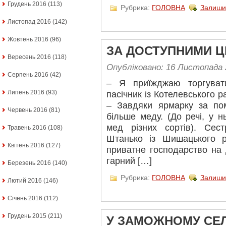
Грудень 2016
(113)
Рубрика:
ГОЛОВНА
Залиши
Листопад 2016
(142)
Жовтень 2016
(96)
ЗА ДОСТУПНИМИ Ц
Вересень 2016
(118)
Опубліковано: 16 Листопада 
Серпень 2016
(42)
– Я приїжджаю торгуват
Липень 2016
(93)
пасічник із Котелевського
– Завдяки ярмарку за по
Червень 2016
(81)
більше меду. (До речі, у 
мед різних сортів). Сес
Травень 2016
(108)
Штанько із Шишацького 
Квітень 2016
(127)
приватне господарство на 
гарний […]
Березень 2016
(140)
Рубрика:
ГОЛОВНА
Залиши
Лютий 2016
(146)
Січень 2016
(112)
Грудень 2015
(211)
У ЗАМОЖНОМУ СЕЛ