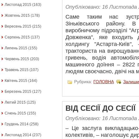
Листопад 2015
(163)
Опубліковано: 16 Листопада 
Жовтень 2015
(178)
Саме таким нас зустрі
Зіньківського району. 
Вересень 2015
(215)
виробничому підрозділі "Аг
Довженка", яке входить 
Серпень 2015
(137)
холдингу "Астарта-Київ",
Липень 2015
(155)
тракториста на вирощуванн
гривень, водія автомобі
Червень 2015
(203)
машинного доїння – 2822 
Травень 2015
(107)
людям своєчасно, двічі на м
Квітень 2015
(164)
Рубрика:
ГОЛОВНА
Залиши
Березень 2015
(127)
Лютий 2015
(125)
ВІД СЕСІЇ ДО СЕСІЇ
Січень 2015
(155)
Опубліковано: 16 Листопада 
Грудень 2014
(258)
– Це заслуга викладацько-
колективів, – наголошує дир
Листопад 2014
(237)