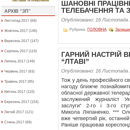
ШАНОВНІ ПРАЦІВНИ
ТЕЛЕБАЧЕННЯ ТА З
АРХІВ “ЗП”
Опубліковано: 16 Листопада 
Листопад 2017
(69)
Рубрика:
ГОЛОВНА
Залиши
Жовтень 2017
(146)
Вересень 2017
(147)
Серпень 2017
(119)
ГАРНИЙ НАСТРІЙ В
“ЛТАВІ”
Липень 2017
(149)
Опубліковано: 16 Листопада 
Червень 2017
(83)
Тож у день професійного с
Травень 2017
(95)
нагоду ближче познайомит
Квітень 2017
(110)
обласної державної телерад
заслужений журналіст У
Березень 2017
(154)
заслуги” 2-го і 3-го сту
Микола Ляпаненко. *** Ол
Лютий 2017
(121)
вже четвертий рік, останній
Січень 2017
(69)
Раніше працював кореспонд