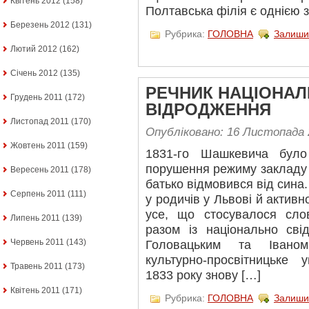
Квітень 2012
(158)
Полтавська філія є однією 
Березень 2012
(131)
Рубрика:
ГОЛОВНА
Залиши
Лютий 2012
(162)
Січень 2012
(135)
РЕЧНИК НАЦІОНА
Грудень 2011
(172)
ВІДРОДЖЕННЯ
Листопад 2011
(170)
Опубліковано: 16 Листопада 
Жовтень 2011
(159)
1831-го Шашкевича було
порушення режиму закладу 
Вересень 2011
(178)
батько відмовився від сина
Серпень 2011
(111)
у родичів у Львові й актив
усе, що стосувалося слов
Липень 2011
(139)
разом із національно св
Червень 2011
(143)
Головацьким та Іваном
культурно-просвітницьке 
Травень 2011
(173)
1833 року знову […]
Квітень 2011
(171)
Рубрика:
ГОЛОВНА
Залиши