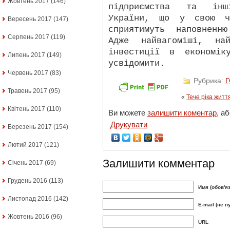
Жовтень 2017
(146)
підприємства та інш
України, що у свою че
Вересень 2017
(147)
сприятимуть наповненн
Серпень 2017
(119)
Адже найвагоміші, най
інвестиції в економік
Липень 2017
(149)
усвідомити.
Червень 2017
(83)
Рубрика:
Травень 2017
(95)
«
Тече ріка жит
Квітень 2017
(110)
Ви можете
залишити коментар
, а
Друкувати
Березень 2017
(154)
Лютий 2017
(121)
Залишити комментар
Січень 2017
(69)
Грудень 2016
(113)
Имя (обов'я
Листопад 2016
(142)
E-mail (не п
Жовтень 2016
(96)
URL