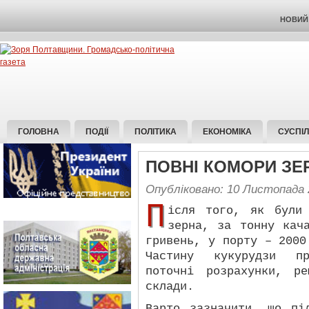
НОВИЙ 
ГОЛОВНА
ПОДІЇ
ПОЛІТИКА
ЕКОНОМІКА
СУСПІ
ПОВНІ КОМОРИ ЗЕ
Опубліковано: 10 Листопада 
П
ісля того, як були
зерна, за тонну кач
гривень, у порту – 2000
Частину кукурудзи пр
поточні розрахунки, р
склади.
Варто зазначити, що пі