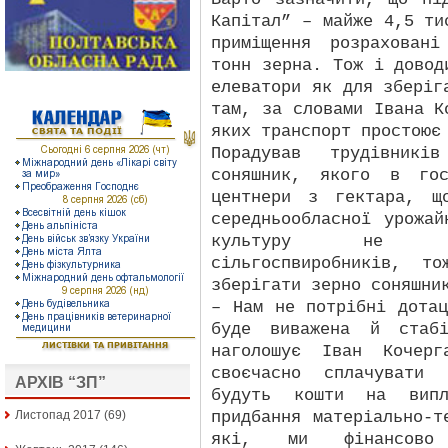
Капітал” – майже 4,5 ти
приміщення розрахован
тонн зерна. Тож і довод
елеватори як для зберіг
там, за словами Івана К
яких транспорт простоює
Порадував трудівникі
соняшник, якого в гос
центнери з гектара, щ
середньообласної урожа
культуру не ві
сільгоспвиробників, т
зберігати зерно соняшни
– Нам не потрібні дота
буде виважена й стабі
наголошує Іван Кочер
своєчасно сплачувати
АРХІВ “ЗП”
будуть кошти на випл
придбання матеріально-т
Листопад 2017
(69)
які, ми фінансово 