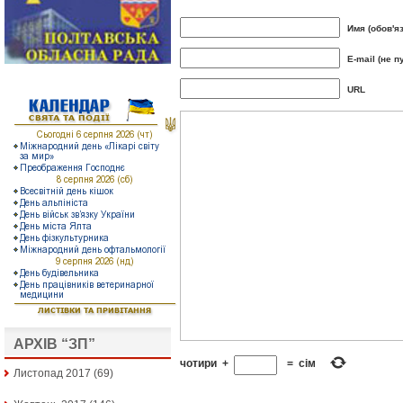
Имя (обов'я
E-mail (не п
URL
АРХІВ “ЗП”
чотири
+
=
сім
Листопад 2017
(69)