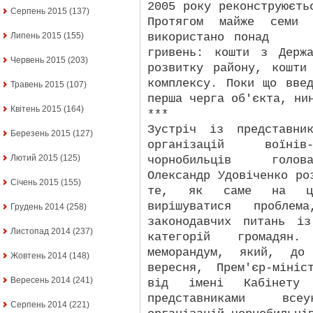
2005 року реконструюєть
Серпень 2015
(137)
Протягом майже семи 
використано понад
Липень 2015
(155)
гривень: кошти з Держ
Червень 2015
(203)
розвитку району, кошти
комплексу. Поки що вве
Травень 2015
(107)
перша черга об'єкта, ни
Квітень 2015
(164)
***
Зустріч із представни
Березень 2015
(127)
організацій воїнів-
Лютий 2015
(125)
чорнобильців голова
Олександр Удовіченко ро
Січень 2015
(155)
те, як саме на цен
вирішуватися пробле
Грудень 2014
(258)
законодавчих питань і
Листопад 2014
(237)
категорій громадян
меморандум, який, д
Жовтень 2014
(148)
вересня, Прем'єр-міні
Вересень 2014
(241)
від імені Кабінету 
представниками всеу
Серпень 2014
(221)