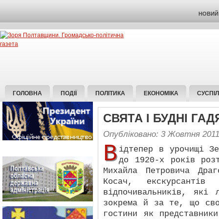
НОВИЙ 
ГОЛОВНА
ПОДІЇ
ПОЛІТИКА
ЕКОНОМІКА
СУСПІ
СВЯТА І БУДНІ ГА
Опубліковано: 3 Жовтня 201
В
ідтепер в урочищі З
до 1920-х років роз
Михайла Петровича Дра
Косач, екскурсантів
відпочивальників, які 
зокрема й за те, що св
гостини як представник