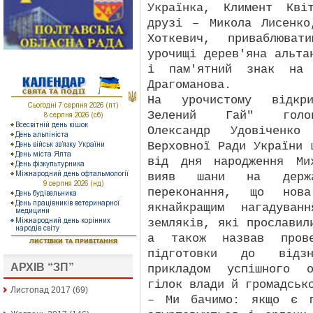
Українка, Климент Кві
друзі – Микола Лисенко
Хоткевич, приваблюва
урочищі дерев'яна альта
і пам'ятний знак на 
Драгоманова.
На урочистому відкри
Зелений Гай" голова
Олександр Удовіченко
Верховної Ради України 
від дня народження Ми
вияв шани на держа
переконання, що нов
якнайкращим нагадуван
земляків, які прославил
а також назвав пров
підготовки до відзн
АРХІВ “ЗП”
прикладом успішного о
гілок влади й громадськ
Листопад 2017
(69)
– Ми бачимо: якщо є г