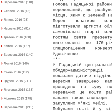
Вересень 2016
(118)
Голова Гадяцької район
переконаний, що розбуд
Серпень 2016
(42)
місця, яким є Зелений Г
Липень 2016
(93)
Перед початком кон
підготували артисти об
Червень 2016
(81)
самодіяльні творчі кол
гостям свята презенту
Травень 2016
(108)
виготовлені до 170-рі
Квітень 2016
(127)
Спецпогашення конве
Удовіченко.
Березень 2016
(140)
***
Лютий 2016
(146)
У Гадяцькій центральні
облдержадміністрації
Січень 2016
(112)
показали дитяче відділ
вересня завершено кап
Грудень 2015
(211)
проведено на суму по
Листопад 2015
(163)
Переважно це кошти ра
надали також спонсори.
Жовтень 2015
(178)
закуплено м'які меблі.
Вересень 2015
(215)
Побували гості й у кі