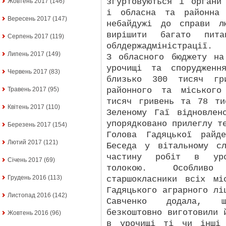
згуртовуються і органи
Жовтень 2017
(146)
і обласна та районна 
Вересень 2017
(147)
небайдужі до справи л
вирішити багато пит
Серпень 2017
(119)
облдержадміністрації.
Липень 2017
(149)
З обласного бюджету на
урочищі та спорудженн
Червень 2017
(83)
близько 300 тисяч гр
районного та міського
Травень 2017
(95)
тисяч гривень та 78 ти
Квітень 2017
(110)
Зеленому Гаї відновлен
упорядковано прилеглу т
Березень 2017
(154)
Голова Гадяцької райде
Лютий 2017
(121)
Беседа у вітальному с
частину робіт в уро
Січень 2017
(69)
толокою. Особливо
Грудень 2016
(113)
старшокласники всіх м
Гадяцького аграрного лі
Листопад 2016
(142)
Савченко додала, щ
безкоштовно виготовили 
Жовтень 2016
(96)
в урочищі ті чи інші 