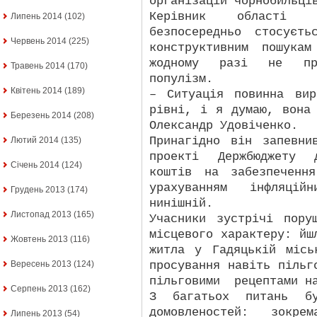
організацій чорнобильці
Керівник області 
Липень 2014
(102)
безпосередньо стосуєт
Червень 2014
(225)
конструктивним пошука
жодному разі не при
Травень 2014
(170)
популізм.
Квітень 2014
(189)
– Ситуація повинна вир
рівні, і я думаю, вона
Березень 2014
(208)
Олександр Удовіченко.
Принагідно він запевн
Лютий 2014
(135)
проекті Держбюджету 
Січень 2014
(124)
коштів на забезпеченн
урахуванням інфляці
Грудень 2013
(174)
нинішній.
Листопад 2013
(165)
Учасники зустрічі пору
місцевого характеру: йш
Жовтень 2013
(116)
житла у Гадяцькій місь
просування навіть пільг
Вересень 2013
(124)
пільговими
рецептами н
Серпень 2013
(162)
З багатьох питань бу
домовленостей: зокре
Липень 2013
(54)