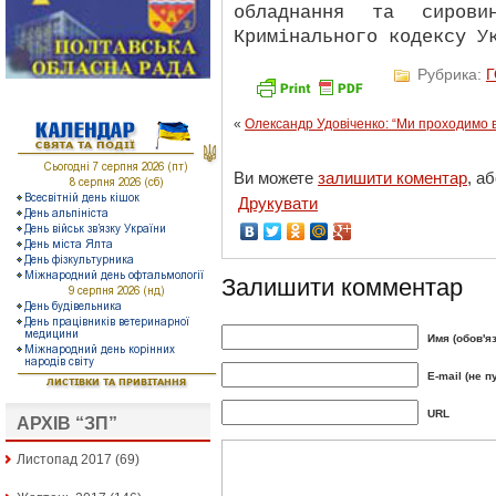
обладнання та сирови
Кримінального кодексу У
Рубрика:
«
Олександр Удовіченко: “Ми проходимо в
Ви можете
залишити коментар
, а
Друкувати
Залишити комментар
Имя (обов'я
E-mail (не п
URL
АРХІВ “ЗП”
Листопад 2017
(69)