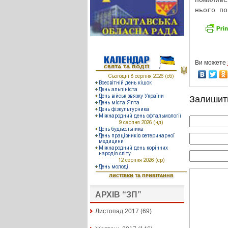
помилив
нього по
Ви можете
Залишит
АРХІВ “ЗП”
Листопад 2017
(69)