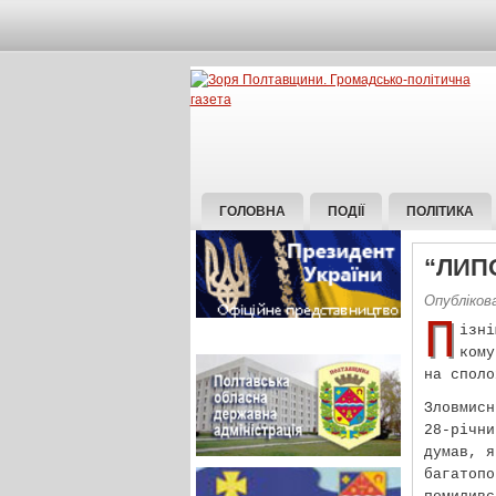
ГОЛОВНА
ПОДІЇ
ПОЛІТИКА
“ЛИП
Опублікова
П
ізн
кому
на споло
Зловмисн
28-річни
думав, я
багатоп