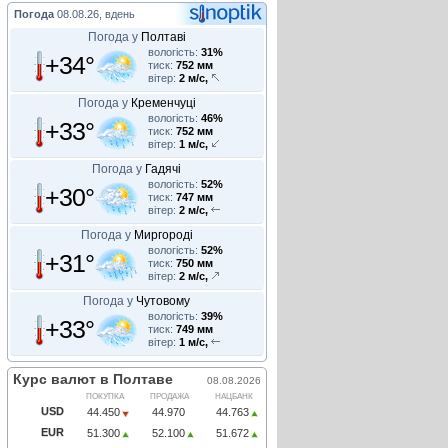
Погода
08.08.26, вдень
Погода у
Полтаві
вологість:
31%
+34°
тиск:
752 мм
вітер:
2 м/с,
Погода у
Кременчуці
вологість:
46%
+33°
тиск:
752 мм
вітер:
1 м/с,
Погода у
Гадячі
вологість:
52%
+30°
тиск:
747 мм
вітер:
2 м/с,
Погода у
Миргороді
вологість:
52%
+31°
тиск:
750 мм
вітер:
2 м/с,
Погода у
Чутовому
вологість:
39%
+33°
тиск:
749 мм
вітер:
1 м/с,