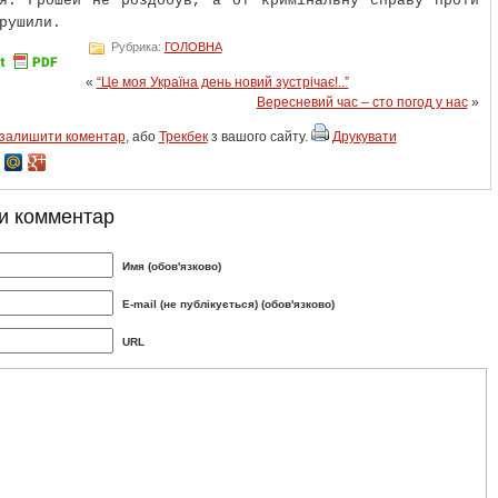
ся. Грошей не роздобув, а от кримінальну справу проти
рушили.
Рубрика:
ГОЛОВНА
«
“Це моя Україна день новий зустрічає!..”
Вересневий час – сто погод у нас
»
залишити коментар
, або
Трекбек
з вашого сайту.
Друкувати
и комментар
Имя (обов'язково)
E-mail (не публікується) (обов'язково)
URL