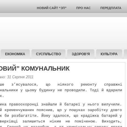
НОВИЙ САЙТ “ЗП”
ПРО НАС
ПЕРЕДПЛАТА
ЕКОНОМІКА
СУСПІЛЬСТВО
ЗДОРОВ’Я
КУЛЬТУРА
ОВИЙ” КОМУНАЛЬНИК
но: 31 Серпня 2011
іше з’ясувалося, що ніякого ремонту справжні
нальники у цьому будинку не проводили. Тоді й вдарили
х.
ика правоохоронці знайшли й батареї у нього вилучили.
й кременчужанин пояснив, що у пошуках заробітку довго
к би розбагатіти. Йому здалося, що крадіжка батарей у
оверхівці залишиться ніким не поміченою. Виходить,