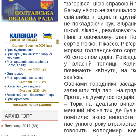
“загорівся” цією справою й 
Батьку нічого не залишалося
свій вибір ні один, ні дру
не покладаючи рук. Зібран
школі, лікарні, реалізовуют
Нині в овочевому клині Ко
сортів Рокко, Пікассо, Рів’є
моркви голландського сор
40 соток помідорів. Розсад
у власній теплиці. Ко
починають квітнути, на “к
зав’язь.
Овочами городники засад
залишили “під пар”. На гря
Проте, на думку господарів,
– Торік на ідеально випо
менший, ніж на тих, де був 
АРХІВ “ЗП”
помітили: якщо виполоти 
наступного року втрачаєтьс
Листопад 2017
(69)
говорить Володимир Ко