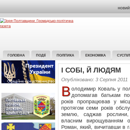
НОВИЙ 
ГОЛОВНА
ПОДІЇ
ПОЛІТИКА
ЕКОНОМІКА
СУСПІ
І СОБІ, Й ЛЮДЯМ
Опубліковано: 3 Серпня 2011
В
олодимир Коваль у пол
допомагав батькам по
років пропрацював у місц
протягом семи років обсл
землю, саджав рослини,
власним вирощуванням о
Роман, який, вичитавши в г