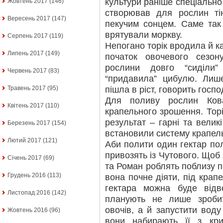
культури раніше спеціально 
Жовтень 2017
(146)
створював для рослин ті
Вересень 2017
(147)
пекучим сонцем. Саме так
врятували моркву.
Серпень 2017
(119)
Непогано торік вродила й к
Липень 2017
(149)
початок овочевого сезо
рослини довго “сиділи
Червень 2017
(83)
“придавила” цибулю. Лиш
пішла в ріст, говорить госпо
Травень 2017
(95)
Для поливу рослин Кова
Квітень 2017
(110)
крапельного зрошення. Торік
результат – гарні та велик
Березень 2017
(154)
встановили систему крапель
Лютий 2017
(121)
Аби полити один гектар пол
привозять із Чутового. Що
Січень 2017
(69)
та Роман роблять поблизу 
Грудень 2016
(113)
вона почне діяти, під крап
гектара можна буде відв
Листопад 2016
(142)
планують не лише зроби
овочів, а й запустити воду
Жовтень 2016
(96)
вони набирають її з кр