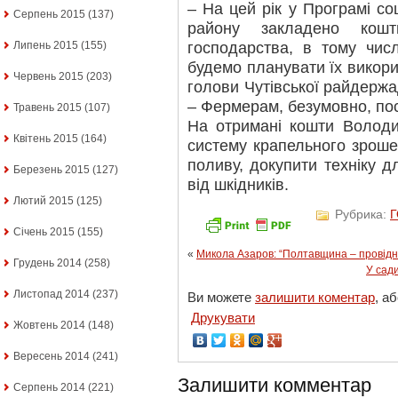
– На цей рік у Програмі со
Серпень 2015
(137)
району закладено кошт
господарства, в тому чис
Липень 2015
(155)
будемо планувати їх викори
Червень 2015
(203)
голови Чутівської райдержа
– Фермерам, безумовно, по
Травень 2015
(107)
На отримані кошти Волод
Квітень 2015
(164)
систему крапельного зроше
поливу, докупити техніку д
Березень 2015
(127)
від шкідників.
Лютий 2015
(125)
Рубрика:
Січень 2015
(155)
«
Микола Азаров: “Полтавщина – провідн
Грудень 2014
(258)
У сади
Листопад 2014
(237)
Ви можете
залишити коментар
, а
Друкувати
Жовтень 2014
(148)
Вересень 2014
(241)
Залишити комментар
Серпень 2014
(221)