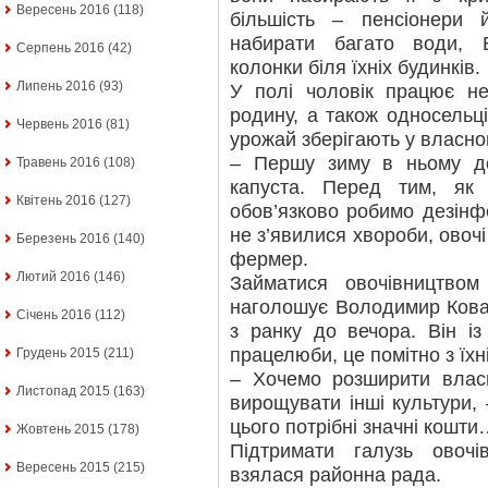
Вересень 2016
(118)
більшість – пенсіонери
набирати багато води, 
Серпень 2016
(42)
колонки біля їхніх будинків.
Липень 2016
(93)
У полі чоловік працює н
родину, а також односельці
Червень 2016
(81)
урожай зберігають у власно
– Першу зиму в ньому до
Травень 2016
(108)
капуста. Перед тим, як
Квітень 2016
(127)
обов’язково робимо дезінф
не з’явилися хвороби, овоч
Березень 2016
(140)
фермер.
Лютий 2016
(146)
Займатися овочівництво
наголошує Володимир Ковал
Січень 2016
(112)
з ранку до вечора. Він 
працелюби, це помітно з їхні
Грудень 2015
(211)
– Хочемо розширити влас
Листопад 2015
(163)
вирощувати інші культури,
цього потрібні значні кошт
Жовтень 2015
(178)
Підтримати галузь овочі
Вересень 2015
(215)
взялася районна рада.