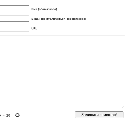
Имя (обов'язково)
E-mail (не публікується) (обов'язково)
URL
5
=
20