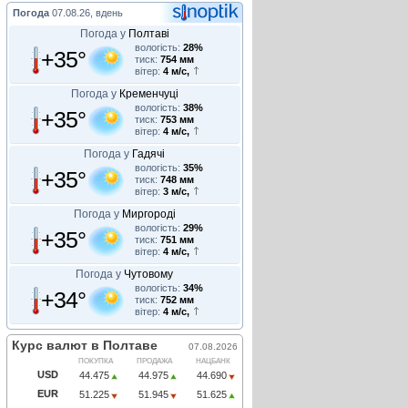
Погода
07.08.26, вдень
Погода у
Полтаві
вологість:
28%
+35°
тиск:
754 мм
вітер:
4 м/с,
Погода у
Кременчуці
вологість:
38%
+35°
тиск:
753 мм
вітер:
4 м/с,
Погода у
Гадячі
вологість:
35%
+35°
тиск:
748 мм
вітер:
3 м/с,
Погода у
Миргороді
вологість:
29%
+35°
тиск:
751 мм
вітер:
4 м/с,
Погода у
Чутовому
вологість:
34%
+34°
тиск:
752 мм
вітер:
4 м/с,