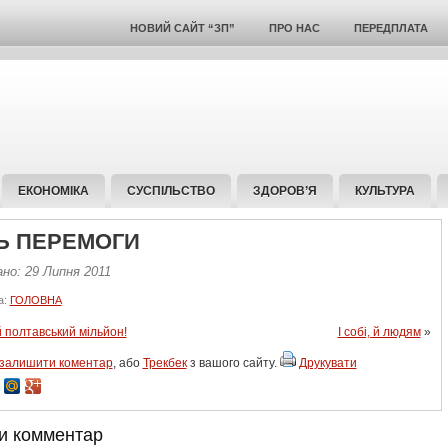
НОВИЙ САЙТ “ЗП”
ПРО НАС
ПЕРЕДПЛАТА
ЕКОНОМІКА
СУСПІЛЬСТВО
ЗДОРОВ’Я
КУЛЬТУРА
Ь ПЕРЕМОГИ
но: 29 Липня 2011
а:
ГОЛОВНА
 полтавський мільйон!
І собі, й людям
»
залишити коментар
, або
Трекбек
з вашого сайту.
Друкувати
и комментар