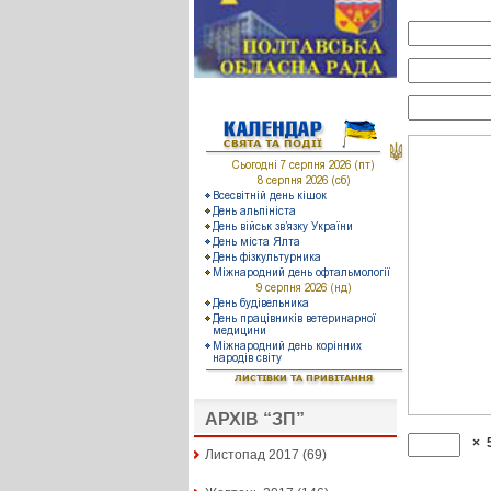
АРХІВ “ЗП”
×
Листопад 2017
(69)