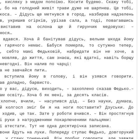
, кисляку з медом попоїмо. Косити будемо. Скажу тобі,
, бо на голодний живіт трави дуже не шарпнеш. Це тобі,
коса. – Дідусь ще метнувся в город, назбирав надзелень
ів, укришив огірків, урізав сала, а тоді, повагавшись
 виставив на ослона ще й гирунчик медовухи: –
мося…
к вдався. Хоча й банітував дідусь, вельми шкода йому
о гарячого немає. Бабуся померла, то сутужно тепер,
і, себто мамі Федьковій, набридати він не хоче, а
 мовляв, до життя, сам знаєш, які вдатні, навіть борщу
невгодні. Він налив по чарці:
а не завчайся пити…
а вступила йому в голову, і він узявся говорити.
ав доладно, барвисто.
о у вас, дідусю, виходить, – захоплено сказав Федько.–
ам освіту… Хоча б як мені, за десять класів.
 хлопче, вчили, – насупився дід. – Без науки, думаєш,
ий колгосп зміг би я на ноги поставити? Дзуськи. До
 ходив, це так. Зате у роботи вчився. – Він простягнув
і руки з натрудженими покарлюченими пальцями:
ї атестати. Тут не одна десятирічка записана.
вони йдуть на луки. Попереду ступає Федько, довгорукий
й, у стану тоненький. Він пробує говорити, але завжди