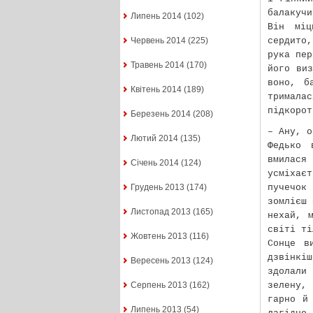
балакуч
Липень 2014
(102)
Він міц
сердито
Червень 2014
(225)
рука пер
Травень 2014
(170)
його виз
воно, б
Квітень 2014
(189)
тримала
підкорот
Березень 2014
(208)
– Ану, о
Лютий 2014
(135)
Федько 
вмилася
Січень 2014
(124)
усміхає
пучечок
Грудень 2013
(174)
зомлієш 
Листопад 2013
(165)
нехай, 
світі ті
Жовтень 2013
(116)
Сонце в
дзвінкі
Вересень 2013
(124)
здолали 
зелену,
Серпень 2013
(162)
гарно й
Липень 2013
(54)