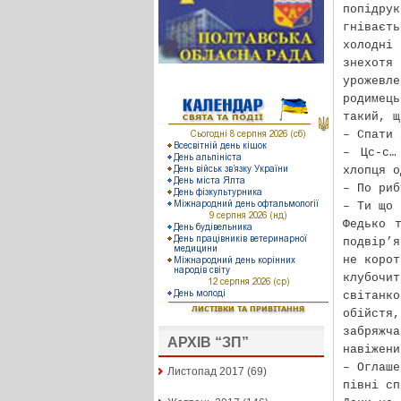
попідр
гніваєт
холодні
знехотя
урожевл
родимец
такий, щ
– Спати 
– Цс-с…
хлопця о
– По риб
– Ти що 
Федько 
подвір’я
не корот
клубочи
світанк
обійстя
забряжч
АРХІВ “ЗП”
навіжени
– Оглаше
Листопад 2017
(69)
півні сп