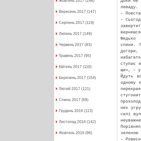
Доки не 
Жовтень 2017
(146)
леваду.
Вересень 2017
(147)
– Повста
– Сьогод
Серпень 2017
(119)
заверти
вернешся
Липень 2017
(149)
Федько 
спини. 
Червень 2017
(83)
догори,
Травень 2017
(95)
набагат
ступає 
Квітень 2017
(110)
ще», – у
Йдуть в
Березень 2017
(154)
одному 
перекра
Лютий 2017
(121)
стугонит
Січень 2017
(69)
прохоло
них угр
Грудень 2016
(113)
селі вул
неуважни
Листопад 2016
(142)
Порівнял
зеленою 
Жовтень 2016
(96)
– Ровесн