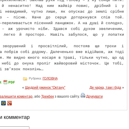
прихилилася. Заклав руки під голову – і ну сонце пити:
 й ненаситно! Над ним жайвір повис, дрібний і у
ті невидимий, чутно лише, як опускає до землі срібне
ло – пісню. Наче до серця доторкнувся спів той.
-переливається пісенний ланцюжок. А на душі й солодко,
 – аж урочисто ніби. Здався собі духом звеличеним,
я легко й просторо. Навіть забулося, що у лопатки
, зворушений і просвітлілий, постояв ще трохи і
а побрів собі додому. Далеченько вже відійшов, аж тоді
я. Не видно юного косаря в траві, тільки чутно, що од
 небі до онука проліг жайворовий місточок. Це тобі,
і зв’язок поколінь…
Рубрика:
ГОЛОВНА
«
Щедрий ужинок “Октану”
Де чарка, там і біда
»
залишити коментар
, або
Трекбек
з вашого сайту.
Друкувати
и комментар