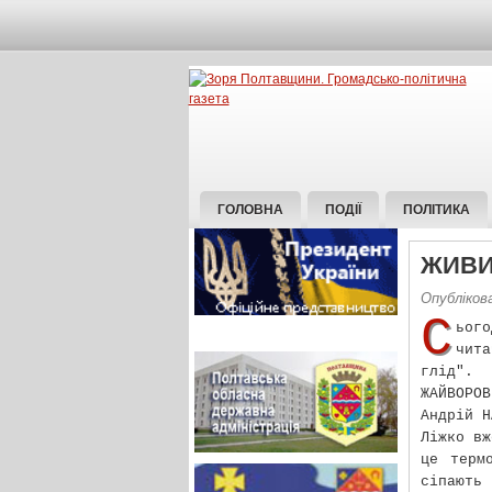
ГОЛОВНА
ПОДІЇ
ПОЛІТИКА
ЖИВИ
Опублікова
С
ьог
чит
глід".
ЖАЙВОРОВ
Андрій Н
Ліжко вж
це терм
сіпають