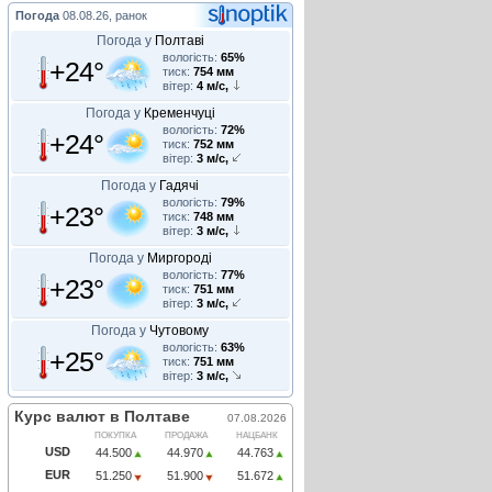
Погода
08.08.26, ранок
Погода у
Полтаві
вологість:
65%
+24°
тиск:
754 мм
вітер:
4 м/с,
Погода у
Кременчуці
вологість:
72%
+24°
тиск:
752 мм
вітер:
3 м/с,
Погода у
Гадячі
вологість:
79%
+23°
тиск:
748 мм
вітер:
3 м/с,
Погода у
Миргороді
вологість:
77%
+23°
тиск:
751 мм
вітер:
3 м/с,
Погода у
Чутовому
вологість:
63%
+25°
тиск:
751 мм
вітер:
3 м/с,