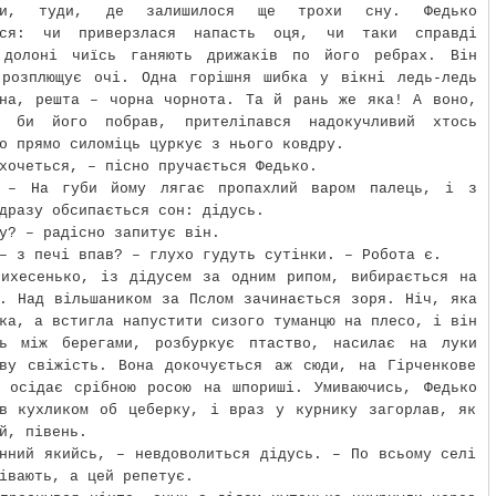
уки, туди, де залишилося ще трохи сну. Федько
ься: чи приверзлася напасть оця, чи таки справді
 долоні чиїсь ганяють дрижаків по його ребрах. Він
 розплющує очі. Одна горішня шибка у вікні ледь-ледь
ена, решта – чорна чорнота. Та й рань же яка! А воно,
ь би його побрав, прителіпався надокучливий хтось
о прямо силоміць цуркує з нього ковдру.
хочеться, – пісно пручається Федько.
 – На губи йому лягає пропахлий варом палець, і з
дразу обсипається сон: дідусь.
у? – радісно запитує він.
– з печі впав? – глухо гудуть сутінки. – Робота є.
тихесенько, із дідусем за одним рипом, вибирається на
. Над вільшаником за Пслом зачинається зоря. Ніч, яка
ка, а встигла напустити сизого туманцю на плесо, і він
ть між берегами, розбуркує птаство, насилає на луки
ову свіжість. Вона докочується аж сюди, на Гірченкове
, осідає срібною росою на шпориші. Умиваючись, Федько
ав кухликом об цеберку, і враз у курнику загорлав, як
й, півень.
нний якийсь, – невдоволиться дідусь. – По всьому селі
івають, а цей репетує.