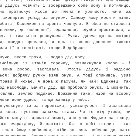
ий дідусь мовчить і зосереджено сопе йому в потилицю.
но притискує кісся до плеча й урочисто, наче аж
, шкопиртає услід за онуком. Самому йому косити ніяк,
ебита. Осколком на фронті чикнуло. В обоз по старості
начили, до безпечної, здавалося, служби приставили, а
ач, і там міна розшукала. Рука, дарма що на шкірці
ся, швидко зрослася, а ось із ногою довелося тяжко:
или її в госпіталі, та ще й добряче.
нуче, вкоси трохи, – подав дід косу.
висіпнув із штанів сорочку, розмахнувся косою – і
 вона росою, заспівала. Стоїть дідусь і радісно
ться: добрячу ручку взяв онук. А тоді спинивсь, узяв
 трави й нюхає. А вона ж пахуча, як чай! Вдихнеш, так
од насолоди. Бачить дід, що пробрало онука, і мовчить,
мовляв, землею подихає. Враження таке, ніби на всьому
льки вони удвох, та ще жайвір у небі.
игулькнуло із-за переліска, усміхнулося. І заспівала
ше коса, густіше запахла отава. Чи то від утоми, чи
його могутні аромати землі, але упав Федько на траву,
 аж смарагдову, й занімів. Очі в небі втопив – так
 тепло йому зробилося, ніби аж синь небесна до нього