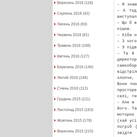
Вересень 2016
(118)
– Я знаю
– А тод
Серпень 2016
(42)
виступал
– Що б в
Липень 2016
(93)
пішов.
– Хіба н
Червень 2016
(81)
– 3 чого
Травень 2016
(108)
– З підв
– Та й 
Квітень 2016
(127)
директ
самообо
Березень 2016
(140)
відстріл
хлопче, 
Лютий 2016
(146)
Вони по
Січень 2016
(112)
простор
селі, те
Грудень 2015
(211)
– Але ж 
його. Та
Листопад 2015
(163)
моторно
(хай усі
Жовтень 2015
(178)
погріб 
Вересень 2015
(215)
звідти