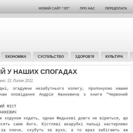
НОВИЙ САЙТ “ЗП”
ПРО НАС
ПЕРЕДПЛАТА
ЕКОНОМІКА
СУСПІЛЬСТВО
ЗДОРОВ’Я
КУЛЬТУРА
Й У НАШИХ СПОГАДАХ
но: 21 Липня 2011
одні, згадуючи незабутнього колегу, пропонуємо нашим
ачам оповідання Андрія Нанкевича з книги "Червоний
ИЙ МІСТ
АНКЕВИЧ
е ходуном ходить, однак Федькові довго не віриться, що
осять саме його. Кістляві шкарубкі пальці настирливо
 за плече, скубуть за вухо, а то враз забігають аж