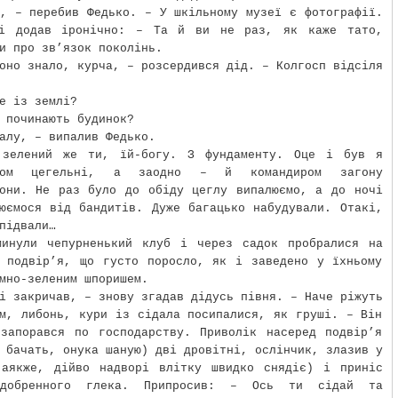
, – перебив Федько. – У шкільному музеї є фотографії.
і додав іронічно: – Та й ви не раз, як каже тато,
и про зв’язок поколінь.
оно знало, курча, – розсердився дід. – Колгосп відсіля
е із землі?
 починають будинок?
алу, – випалив Федько.
зелений же ти, їй-богу. З фундаменту. Оце і був я
ором цегельні, а заодно – й командиром загону
рони. Не раз було до обіду цеглу випалюємо, а до ночі
юємося від бандитів. Дуже багацько набудували. Отакі,
підвали…
минули чепурненький клуб і через садок пробралися на
е подвір’я, що густо поросло, як і заведено у їхньому
мно-зеленим шпоришем.
і закричав, – знову згадав дідусь півня. – Наче ріжуть
м, либонь, кури із сідала посипалися, як груші. – Він
 запорався по господарству. Приволік насеред подвір’я
 бачать, онука шаную) дві дровітні, ослінчик, злазив у
(аякже, дійво надворі влітку швидко снядіє) і приніс
 добренного глека. Припросив: – Ось ти сідай та