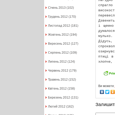
лагідно 
спрагло
Січень 2013
(102)
високос
перевес
Грудень 2012
(170)
Дзвенить
і щемно
Листопад 2012
(181)
думалос
Жовтень 2012
(194)
мулько.
Дідусь
Вересень 2012
(127)
спроквол
озирнувс
Серпень 2012
(109)
птиці в
хлопче, 
Липень 2012
(124)
Червень 2012
(179)
Травень 2012
(152)
Ви можете
Квітень 2012
(158)
Березень 2012
(131)
Залишит
Лютий 2012
(162)