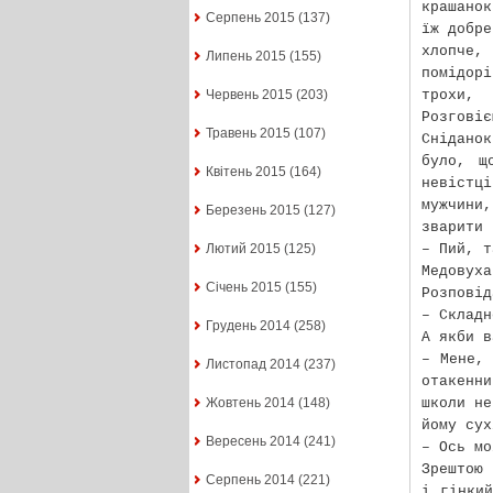
крашанок
Серпень 2015
(137)
їж добре
хлопче, 
Липень 2015
(155)
помідор
трохи,
Червень 2015
(203)
Розговіє
Травень 2015
(107)
Снідано
було, щ
Квітень 2015
(164)
невістц
мужчини,
Березень 2015
(127)
зварити 
– Пий, т
Лютий 2015
(125)
Медовух
Січень 2015
(155)
Розповід
– Складн
Грудень 2014
(258)
А якби в
– Мене,
Листопад 2014
(237)
отакенн
школи не
Жовтень 2014
(148)
йому сух
Вересень 2014
(241)
– Ось мо
Зрештою 
Серпень 2014
(221)
і гінки