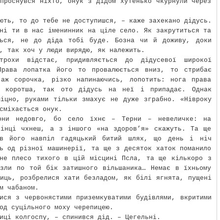
проснувся ніхто, онук з дідом хутенько чкурнули через
ють, то до тебе не доступишся, – каже захекано дідусь.
ні ти в нас іменинник на ціле село. Як закрутиться та
ться, не до діда тобі буде. Бозна чи й доживу, доки
, так хоч у люди вирядю, як належить.
трохи відстає, придивляється до дідусевої широкої
Права лопатка його то провалюється вниз, то стрибає
 аж сорочка, різко напинаючись, лопотить: нога права
о коротша, так ото дідусь на неї і припадає. Однак
міцно, руками тільки змахує не дуже зграбно. «Нівроку
сміхається онук.
они недовго, бо село їхнє – Терни – невеличке: на
кінці чхнеш, а з іншого «на здоров’я» скажуть. Та ще
яв його навпіл гадяцький битий шлях, що день і ніч
ь од різної машинерії, та ще з десяток хаток поманило
дне плесо тихого в цій місцині Псла, та ще кількоро з
узли по той бік затишного вільшаника… Немає в їхньому
иць, розбрелися хати безладом, як білі ягнята, пущені
м чабаном.
ися з червонястими приземкуватими будівлями, вкритими
од суцільного моху черепицею.
иці колгоспу, – спинився дід. – Цегельні.