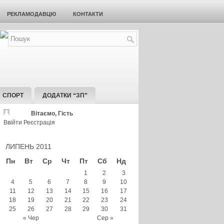
РЕКЛАМОДАВЦЮ
КОНТАКТИ
СПОРТ
ДОДАТКИ “ЗП”
Вітаємо, Гість
Ввійти
Реєстрація
ЛИПЕНЬ 2011
Пн
Вт
Ср
Чт
Пт
Сб
Нд
1
2
3
4
5
6
7
8
9
10
11
12
13
14
15
16
17
18
19
20
21
22
23
24
25
26
27
28
29
30
31
« Чер
Сер »