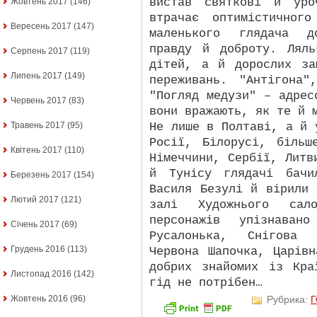
вистав святкові й уро
Жовтень 2017
(146)
втрачає оптимістичног
Вересень 2017
(147)
маленького глядача д
правду й доброту. Лял
Серпень 2017
(119)
дітей, а й дорослих за
Липень 2017
(149)
переживань. "Антігона
"Погляд медузи" – адрес
Червень 2017
(83)
вони вражають, як те й 
Не лише в Полтаві, а й 
Травень 2017
(95)
Росії, Білорусі, біль
Квітень 2017
(110)
Німеччини, Сербії, Литв
й Тунісу глядачі бачи
Березень 2017
(154)
Василя Безулі й вірили
Лютий 2017
(121)
залі Художнього сал
персонажів упізнава
Січень 2017
(69)
Русалонька, Снігова 
Грудень 2016
(113)
Червона Шапочка, Царів
добрих знайомих із Кра
Листопад 2016
(142)
гід не потрібен…
Рубрика:
Жовтень 2016
(96)