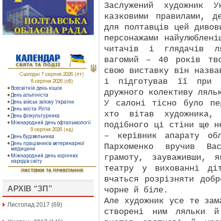
Заслужений художник У
казковими правилами, д
для полтавців цей дивов
персонажами найулюблені
читачів і глядачів ля
вагомий – 40 років тв
свою виставку він назва
і підготував її при 
дружного колективу ляль
У салоні тісно було пе
хто вітав художника, 
подібного ці стіни ще н
– керівник апарату обл
Пархоменко вручив Вас
грамоту, зауваживши, 
театру у вихованні ді
вчаться розрізняти доб
АРХІВ “ЗП”
чорне й біле.
Але художник усе те зам
Листопад 2017
(69)
створені ним ляльки й