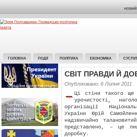
НОВИЙ 
ГОЛОВНА
ПОДІЇ
ПОЛІТИКА
ЕКОНОМІКА
СУСПІ
СВІТ ПРАВДИ Й Д
Опубліковано: 6 Липня 2011
–
Ці стіни такого ще
урочистості, наго
організації Націонал
України Юрій Самойлен
надзвичайно талановит
представлено, – це ли
доробку.