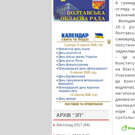
й грома
огляду н
зазначив
Володи
15-ї рі
Полтав
самовряд
політичн
задеклар
– Це о
Конститу
на благо
Учасники
що Конс
водноча
наголос
динаміч
закликал
норм д
АРХІВ “ЗП”
суспільс
Листопад 2017
(69)