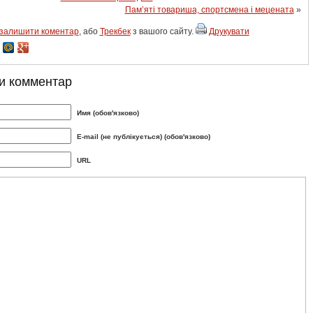
Пам’яті товариша, спортсмена і мецената
»
залишити коментар
, або
Трекбек
з вашого сайту.
Друкувати
и комментар
Имя (обов'язково)
E-mail (не публікується) (обов'язково)
URL