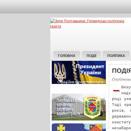
ГОЛОВНА
ПОДІЇ
ПОЛІТИКА
ПОДІ
Опублікова
–
Без
надз
році ухв
Тоді кр
років, 
держав
консти
незабаро