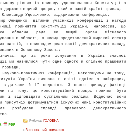
дському рівнях із приводу удосконалення Конституції з
а державотворчий процес, який в нашій країні триває, –
 Олександр Удовіченко, відкриваючи конференцію.
мир Онищенко, вітаючи учасників конференції з нагоди
чниці прийняття Конституції України, наголосив, що
ська обласна рада як вищий орган місцевого
ування в області, в якому представлений широкий спектр
их партій, є прикладом реалізації демократичних засад,
ованих в Основному Законі:
значає, що за роки існування в Україні власної
ції ми навчилися чути одне одного й спільно працювати
 громади.
 науково-практичної конференції, наголошуючи на тому,
титуція України визнана в світі однією з найкращих,
с відмічали й її недоліки. З цього приводу фахівці
или на тому, що конституційний процес повинен бути
ним і відповідати суспільним реаліям. Водночас вони
и присутніх дотримуватися існуючих нині конституційних
ля розбудови справді правового демократичного
тва.
Рубрика:
ГОЛОВНА
«
Вшанований громадою