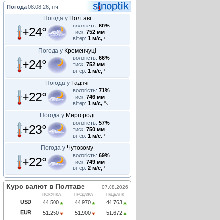
Погода
08.08.26, ніч
Погода у
Полтаві
вологість:
60%
+24°
тиск:
752 мм
вітер:
1 м/с,
Погода у
Кременчуці
вологість:
66%
+24°
тиск:
752 мм
вітер:
1 м/с,
Погода у
Гадячі
вологість:
71%
+22°
тиск:
746 мм
вітер:
1 м/с,
Погода у
Миргороді
вологість:
57%
+23°
тиск:
750 мм
вітер:
1 м/с,
Погода у
Чутовому
вологість:
69%
+22°
тиск:
749 мм
вітер:
2 м/с,