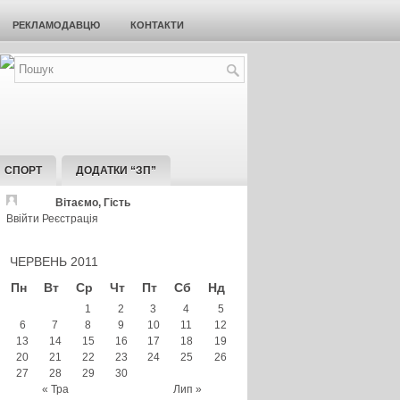
РЕКЛАМОДАВЦЮ
КОНТАКТИ
СПОРТ
ДОДАТКИ “ЗП”
Вітаємо, Гість
Ввійти
Реєстрація
ЧЕРВЕНЬ 2011
Пн
Вт
Ср
Чт
Пт
Сб
Нд
1
2
3
4
5
6
7
8
9
10
11
12
13
14
15
16
17
18
19
20
21
22
23
24
25
26
27
28
29
30
« Тра
Лип »