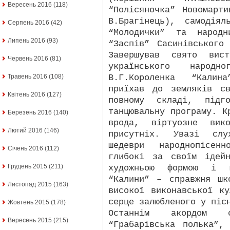
Вересень 2016
(118)
“Полісяночка” Новомарт
В.Брагінець), самодіял
Серпень 2016
(42)
“Молодички” та народн
Липень 2016
(93)
“Заспів” Сасинівського
Завершував свято вис
Червень 2016
(81)
українського народ
В.Г.Короленка “Калин
Травень 2016
(108)
приїхав до земляків с
Квітень 2016
(127)
повному складі, підго
танцювальну програму. К
Березень 2016
(140)
врода, віртуозне вико
Лютий 2016
(146)
присутніх. Увазі слу
шедеври народнопісен
Січень 2016
(112)
глибокі за своїм ідей
Грудень 2015
(211)
художньою формою і м
“Калини” – справжня шк
Листопад 2015
(163)
високої виконавської к
серце залюбленого у піс
Жовтень 2015
(178)
Останнім акордом 
Вересень 2015
(215)
“Грабарівська полька”,