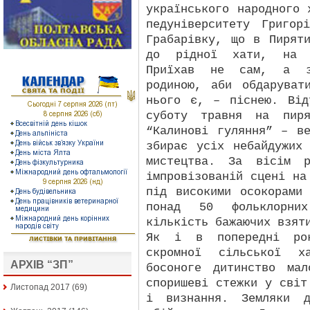
українського народного 
педуніверситету Григо
Грабарівку, що в Пирят
до рідної хати, на п
Приїхав не сам, а з 
родиною, аби обдаруват
нього є, – піснею. Від
суботу травня на пиря
“Калинові гуляння” – в
збирає усіх небайдужих
мистецтва. За вісім р
імпровізованій сцені на
під високими осокорами
понад 50 фольклорни
кількість бажаючих взят
Як і в попередні рок
скромної сільської х
АРХІВ “ЗП”
босоноге дитинство ма
споришеві стежки у світ
Листопад 2017
(69)
і визнання. Земляки д