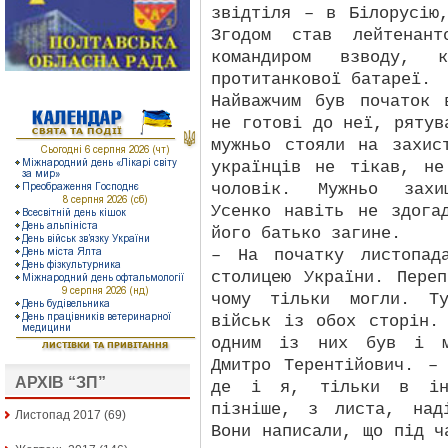
звідтіля – в Білорусію
Згодом став лейтенан
командиром взводу, ко
протитанкової батареї.
Найважчим був початок 
не готові до неї, рятув
мужньо стояли на захис
українців не тікав, не
чоловік. Мужньо захи
Усенко навіть не здога
його батько загине.
– На початку листопад
столицею України. Пере
чому тільки могли. Ту
військ із обох сторін.
одним із них був і м
Дмитро Терентійович. –
АРХІВ “ЗП”
де і я, тільки в інш
пізніше, з листа, над
Листопад 2017
(69)
Вони написали, що під ч