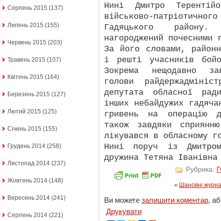
Нині Дмитро Терентій
Серпень 2015
(137)
військово-патріотич
Липень 2015
(155)
Гадяцького району
нагороджений почесними 
Червень 2015
(203)
За його словами, район
і решті учасників бой
Травень 2015
(107)
Зокрема нещодавно за
Квітень 2015
(164)
голови райдержадмініс
депутата обласної рад
Березень 2015
(127)
інших небайдужих гадяча
Лютий 2015
(125)
гривень на операцію д
також завдяки сприянн
Січень 2015
(155)
лікувався в обласному г
Нині поруч із Дмитро
Грудень 2014
(258)
дружина Тетяна Іванівна
Листопад 2014
(237)
Рубрика:
Жовтень 2014
(148)
«
Шановні журна
Вересень 2014
(241)
Ви можете
залишити коментар
, а
Друкувати
Серпень 2014
(221)