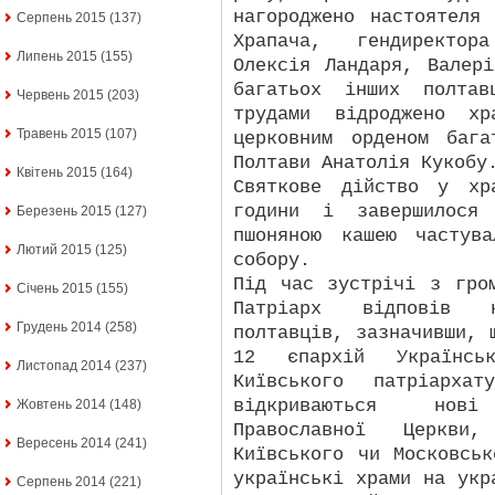
нагороджено настоятеля
Серпень 2015
(137)
Храпача, гендиректор
Липень 2015
(155)
Олексія Ландаря, Валер
багатьох інших полтав
Червень 2015
(203)
трудами відроджено хр
Травень 2015
(107)
церковним орденом бага
Полтави Анатолія Кукобу
Квітень 2015
(164)
Святкове дійство у хр
години і завершилося 
Березень 2015
(127)
пшоняною кашею частув
Лютий 2015
(125)
собору.
Під час зустрічі з гро
Січень 2015
(155)
Патріарх відповів 
Грудень 2014
(258)
полтавців, зазначивши, 
12 єпархій Українськ
Листопад 2014
(237)
Київського патріарх
відкриваються нов
Жовтень 2014
(148)
Православної Церкви
Вересень 2014
(241)
Київського чи Московсь
українські храми на укр
Серпень 2014
(221)