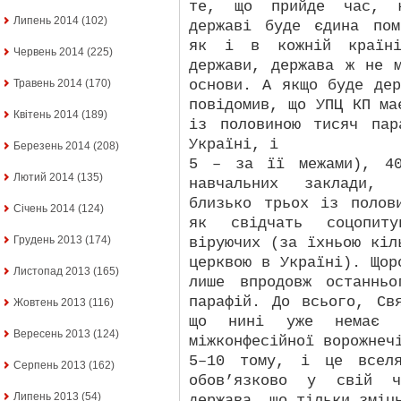
те, що прийде час, к
Липень 2014
(102)
державі буде єдина пом
як і в кожній країн
Червень 2014
(225)
держави, держава ж не 
основи. А якщо буде де
Травень 2014
(170)
повідомив, що УПЦ КП ма
Квітень 2014
(189)
із половиною тисяч па
Україні, і
Березень 2014
(208)
5 – за її межами), 40
Лютий 2014
(135)
навчальних заклади, 
близько трьох із полов
Січень 2014
(124)
як свідчать соцопит
Грудень 2013
(174)
віруючих (за їхньою кіл
церквою в Україні). Щор
Листопад 2013
(165)
лише впродовж останнь
парафій. До всього, Св
Жовтень 2013
(116)
що нині уже немає т
Вересень 2013
(124)
міжконфесійної ворожнеч
5–10 тому, і це всел
Серпень 2013
(162)
обов’язково у свій 
Липень 2013
(54)
держава, що тільки зміц