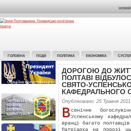
НОВИЙ 
ГОЛОВНА
ПОДІЇ
ПОЛІТИКА
ЕКОНОМІКА
СУСПІ
ДОРОГОЮ ДО ЖИТТ
ПОЛТАВІ ВІДБУЛО
СВЯТО-УСПЕНСЬК
КАФЕДРАЛЬНОГО 
Опубліковано: 25 Травня 2011
В
сенічне богослужі
Успенському кафедра
вранці багато полтавців
Патріарха на порозі ц