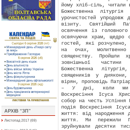
йому хліб-сіль, читали 
Божественна літургія 
урочистостей упродовж 
візиту. Святійший Па
освячення із головного
освячуючи храм, щедро 
гостей, які розчулено,
на очах, молитвенно
священству. Пройшли х
зовнішньої частини
Божественна літургія
священиків у диякони,
вірян, проповідь Патріа
– У дні, коли ми п
Воскресіння Ісуса Хри
собор на честь Успіння 
подія Воскресіння Ісус
АРХІВ “ЗП”
життя: від народження 
життя. Ми пережили Г
Листопад 2017
(69)
зруйнували десятки ти