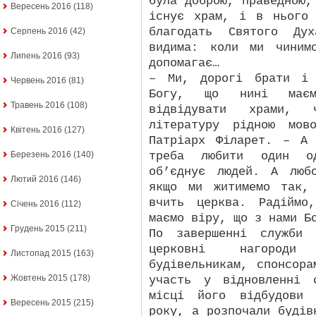
була доброю, праведною,
Вересень 2016
(118)
існує храм, і в нього
благодать Святого Ду
Серпень 2016
(42)
видима: коли ми чиним
Липень 2016
(93)
допомагає…
– Ми, дорогі брати і 
Червень 2016
(81)
Богу, що нині маєм
Травень 2016
(108)
відвідувати храми, 
літературу рідною мов
Квітень 2016
(127)
Патріарх Філарет. – А
треба любити один о
Березень 2016
(140)
об’єднує людей. А люб
Лютий 2016
(146)
якщо ми житимемо так,
вчить церква. Радіймо
Січень 2016
(112)
маємо віру, що з нами Б
Грудень 2015
(211)
По завершенні служби 
церковні нагороди 
Листопад 2015
(163)
будівельникам, спонсор
Жовтень 2015
(178)
участь у відновленні 
місці його відбудови 
Вересень 2015
(215)
року, а розпочали будів