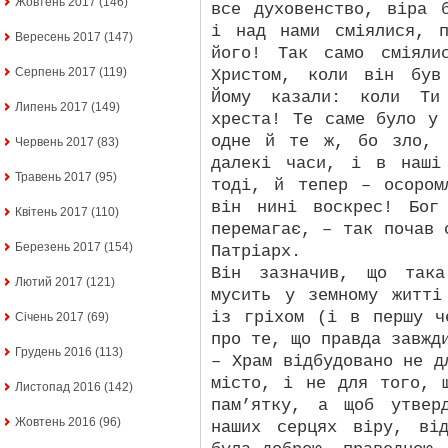
Жовтень 2017
(146)
все духовенство, віра 
і над нами сміялися, 
Вересень 2017
(147)
його! Так само сміяли
Серпень 2017
(119)
Христом, коли він був
Йому казали: коли Ти
Липень 2017
(149)
хреста! Те саме було у
одне й те ж, бо зло, 
Червень 2017
(83)
далекі часи, і в наші
Травень 2017
(95)
тоді, й тепер – осором
він нині воскрес! Бог
Квітень 2017
(110)
перемагає, – так почав 
Березень 2017
(154)
Патріарх.
Він зазначив, що така
Лютий 2017
(121)
мусить у земному житті
із гріхом (і в першу ч
Січень 2017
(69)
про те, що правда завжд
Грудень 2016
(113)
– Храм відбудовано не д
місто, і не для того, 
Листопад 2016
(142)
пам’ятку, а щоб утвер
Жовтень 2016
(96)
наших серцях віру, ві