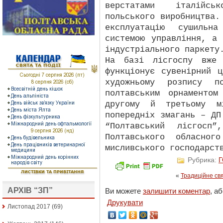
верстатами італійсь
польського виробництва.
експлуатацію сушильн
системою управління, а
індустріального паркету
На базі лісгоспу вже 
функціонує сувенірний 
художньому розпису п
полтавським орнаменто
другому й третьому мі
попередніх змагань – ДП
“Полтавський лісгосп”
Полтавського обласног
мисливського господарст
Рубрика:
«
Традиційне св
АРХІВ “ЗП”
Ви можете
залишити коментар
, а
Друкувати
Листопад 2017
(69)