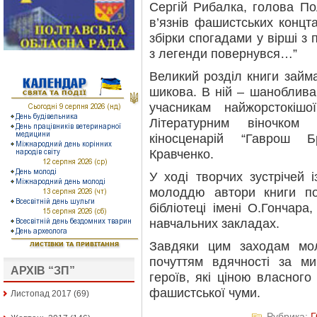
Сергій Рибалка, голова Пол
в’язнів фашистських концта
збірки спогадами у вірші 
з легенди повернувся…”
Великий розділ книги займ
шикова. В ній – шаноблива
учасникам найжорстокішо
Літературним віночком
кіносценарій “Гаврош Б
Кравченко.
У ході творчих зустрічей 
молоддю автори книги по
бібліотеці імені О.Гончар
навчальних закладах.
Завдяки цим заходам мо
почуттям вдячності за м
АРХІВ “ЗП”
героїв, які ціною власног
фашистської чуми.
Листопад 2017
(69)
Рубрика: