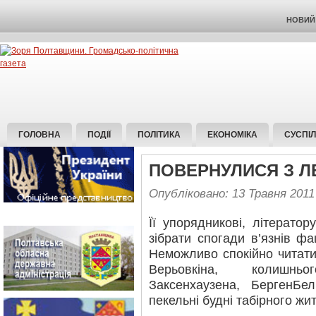
НОВИЙ 
ГОЛОВНА
ПОДІЇ
ПОЛІТИКА
ЕКОНОМІКА
СУСПІ
ПОВЕРНУЛИСЯ З Л
Опубліковано: 13 Травня 2011
Її упорядникові, літерато
зібрати спогади в’язнів фа
Неможливо спокійно читати
Верьовкіна, колишнь
Заксенхаузена, Берген­Бе
пекельні будні табірного жит