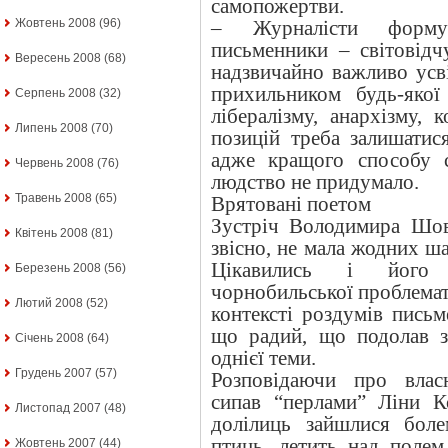
самопожертви.
Жовтень 2008
(96)
– Журналісти форму
письменники – світовідч
Вересень 2008
(68)
надзвичайно важливо ус
прихильником будь-якої 
Серпень 2008
(32)
лібералізму, анархізму, 
Липень 2008
(70)
позицій треба залишатис
адже кращого способу с
Червень 2008
(76)
людство не придумало.
Травень 2008
(65)
Врятовані поетом
Зустріч Володимира Шов
Квітень 2008
(81)
звісно, не мала жодних ш
Цікавились і його 
Березень 2008
(56)
чорнобильської проблемати
Лютий 2008
(52)
контексті роздумів письм
що радий, що подолав з
Січень 2008
(64)
однієї теми.
Грудень 2007
(57)
Розповідаючи про власн
сипав “перлами” Ліни К
Листопад 2007
(48)
долілиць зайшлися боле
птиць, летить над полем
Жовтень 2007
(44)