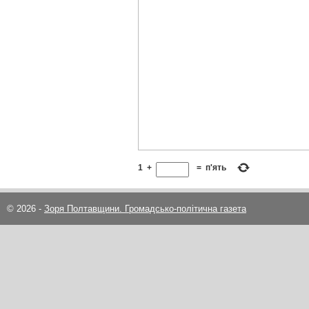
1
+
=
п'ять
© 2026 -
Зоря Полтавщини. Громадсько-політична газета