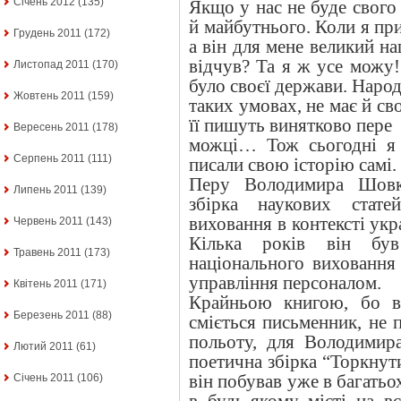
Січень 2012
(135)
Якщо у нас не буде свого
й майбутнього. Коли я пр
Грудень 2011
(172)
а він для мене великий на
відчув? Та я ж усе можу!
Листопад 2011
(170)
було своєї держави. Народ
Жовтень 2011
(159)
таких умовах, не має й сво
її пишуть винятково пере
Вересень 2011
(178)
можці… Тож сьогодні я
Серпень 2011
(111)
писали свою історію самі.
Перу Володимира Шовк
Липень 2011
(139)
збірка наукових статей
виховання в контексті ук
Червень 2011
(143)
Кілька років він був
Травень 2011
(173)
національного виховання
управління персоналом.
Квітень 2011
(171)
Крайньою книгою, бо в л
Березень 2011
(88)
сміється письменник, не 
польоту, для Володимир
Лютий 2011
(61)
поетична збірка “Торкнути
він побував уже в багать
Січень 2011
(106)