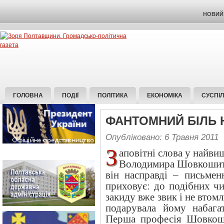
НОВИЙ 
ГОЛОВНА
ПОДІЇ
ПОЛІТИКА
ЕКОНОМІКА
СУСПІ
ФАНТОМНИЙ БІЛЬ Н
Опубліковано: 6 Травня 2011
З
аповітні слова у найви
Володимира Шовкошитн
він насправді – письмен
приховує: до подібних чи
закиду вже звик і не втом
подарувала йому набага
Перша професія Шовкоши