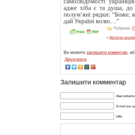
самосвідомості українців
адже хіба є та душа, до
полум’яні рядки: “Боже, я
дай Україні волю…”
Рубрика:
«
Молочні коопе
Ви можете
залишити коментар
, а
Друкувати
Залишити комментар
Имя (обов'я
E-mail (не п
URL