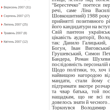
“Берестечко” поетеси пе
Вересень 2007
(31)
речі, саме Ліна Васил
Шовкошитний) 1988 року 
Серпень 2007
(27)
прийнятті позитивного р
Липень 2007
(25)
його кандидатури на всту
Свій пантеон українсь
Травень 2007
(8)
цікавість аудиторії, Во
так: Данило Галицький,
Квітень 2007
(12)
Богун, Іван Виговськи
Грушевський, Симон Пет
Бандера, Роман Шухеви
послідовність персоналій 
Щодо політики, то, хоч і
найвищою нагородою від
мандати, стали йому с
підтримати вкотре розча
та чвар батька, той по
нащадкам, що не всі п
довелось знати й чесног
Торкнувся Володимир