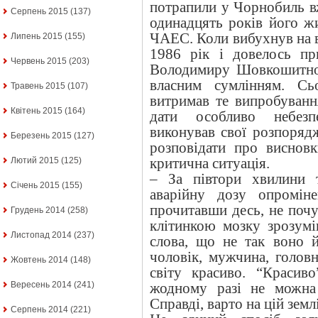
потрапили у Чорнобиль в
Серпень 2015
(137)
одинадцять років його ж
ЧАЕС. Коли вибухнув на 
Липень 2015
(155)
1986 рік і довелось пр
Червень 2015
(203)
Володимиру Шовкошитно
власним сумлінням. Сь
Травень 2015
(107)
витримав те випробуванн
Квітень 2015
(164)
дати особливо небезпе
виконував свої розпоряд
Березень 2015
(127)
розповідати про виснов
критична ситуація.
Лютий 2015
(125)
– За півтори хвилини 
Січень 2015
(155)
аварійну дозу опромін
прочитавши десь, не поч
Грудень 2014
(258)
клітинкою мозку зрозумі
Листопад 2014
(237)
слова, що не так воно 
чоловік, мужчина, голов
Жовтень 2014
(148)
світу красиво. “Красив
Вересень 2014
(241)
жодному разі не можна 
Справді, варто на цій земл
Серпень 2014
(221)