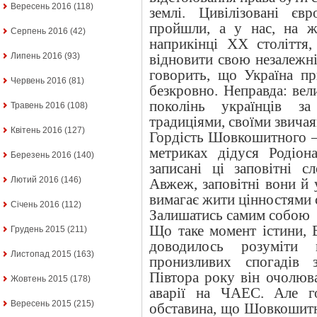
Вересень 2016
(118)
землі. Цивілізовані єв
пройшли, а у нас, на ж
Серпень 2016
(42)
наприкінці ХХ століття,
Липень 2016
(93)
відновити свою незалежніс
говорить, що Україна п
Червень 2016
(81)
безкровно. Неправда: ве
поколінь українців з
Травень 2016
(108)
традиціями, своїми звича
Квітень 2016
(127)
Гордість Шовкошитного – 
метриках дідуся Родіон
Березень 2016
(140)
записані ці заповітні с
Лютий 2016
(146)
Авжеж, заповітні вони й
вимагає жити цінностями 
Січень 2016
(112)
Залишатись самим собою
Що таке момент істини
Грудень 2015
(211)
доводилось розуміти
Листопад 2015
(163)
пронизливих спогадів 
Півтора року він очолюва
Жовтень 2015
(178)
аварії на ЧАЕС. Але г
Вересень 2015
(215)
обставина, що Шовкошитн