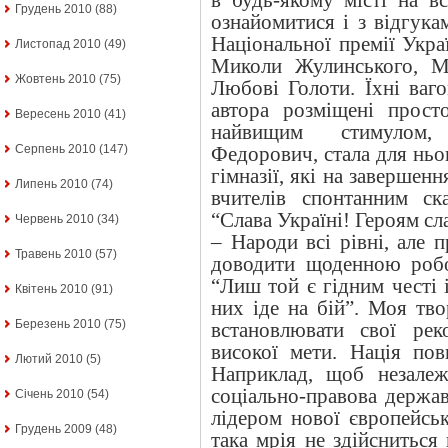
в будь-якому місті на в
Грудень 2010
(88)
ознайомитися і з відгука
Національної премії Укра
Листопад 2010
(49)
Миколи Жулинського, М
Жовтень 2010
(75)
Любові Голоти. Їхні ваг
автора розміщені прост
Вересень 2010
(41)
найвищим стимулом,
Серпень 2010
(147)
Федорович, стала для ньог
гімназії, які на завершенн
Липень 2010
(74)
вчителів спонтанним ск
“Слава Україні! Героям сл
Червень 2010
(34)
– Народи всі рівні, але 
Травень 2010
(57)
доводити щоденною робо
“Лиш той є гідним честі 
Квітень 2010
(91)
них іде на бій”. Моя тв
Березень 2010
(75)
встановлювати свої ре
високої мети. Нація по
Лютий 2010
(5)
Наприклад, щоб незалеж
соціально-правова держав
Січень 2010
(54)
лідером нової європейськ
Грудень 2009
(48)
така мрія не здійсниться