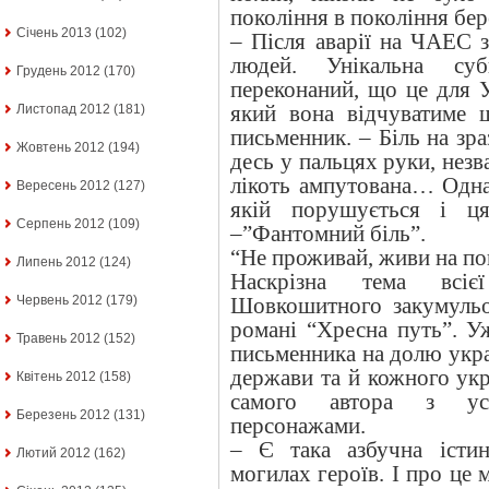
покоління в покоління бе
Січень 2013
(102)
– Після аварії на ЧАЕС 
людей. Унікальна суб
Грудень 2012
(170)
переконаний, що це для 
який вона відчуватиме 
Листопад 2012
(181)
письменник. – Біль на зр
Жовтень 2012
(194)
десь у пальцях руки, незв
лікоть ампутована… Одна
Вересень 2012
(127)
якій порушується і ця
Серпень 2012
(109)
–”Фантомний біль”.
“Не проживай, живи на по
Липень 2012
(124)
Наскрізна тема всіє
Червень 2012
(179)
Шовкошитного закумульо
романі “Хресна путь”. У
Травень 2012
(152)
письменника на долю укра
держави та й кожного ук
Квітень 2012
(158)
самого автора з усі
Березень 2012
(131)
персонажами.
– Є така азбучна істи
Лютий 2012
(162)
могилах героїв. І про це 