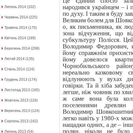
Це єдиний спосіб зал
народився українцем – і п
Липень 2014
(102)
по духу. І таким я буду за
Червень 2014
(225)
Великим болем для Шовк
о, як письменника, як лю
Травень 2014
(170)
зона відчуження, що ві
Квітень 2014
(189)
субкультуру Полісся. Це
Володимир Федорович, к
Березень 2014
(208)
йому справжнім прихистк
йому довелося кварти
Лютий 2014
(135)
Чорнобильського райо
Січень 2014
(124)
нереально казковому с
відлунюють у вухах ди
Грудень 2013
(174)
говірки. Та й хіба забуд
Листопад 2013
(165)
легше, ніж човник по хви
ж саме вона була ко
Жовтень 2013
(116)
поселеннями древлян 
Володимир Шовкошитний
Вересень 2013
(124)
легко навіть у 1980-х мож
Серпень 2013
(162)
нащадки одних, а де – інш
полян, ніколи не було
Липень 2013
(54)