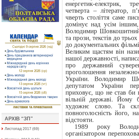
енергетик-електрик, т
четверта – літератор, п
чверть століття саме пи
домінує над усім іншим,
Володимир Шовкошитний 
та прози, текстів до трьох
до документальних фільмі
Великим щастям він нази
нашої державності, написа
про державний сувере
проголошення незалежнос
України. Володимир Ш
депутатом України пе
приховує, що не став би 
вільній державі. Йому 
художнє слово. Та ск
повноголосність його, н
АРХІВ “ЗП”
відстояти.
1989 року Волод
Листопад 2017
(69)
організатором перепохов