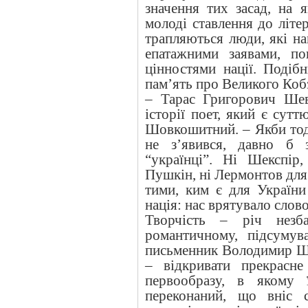
значення тих засад, на 
молоді ставлення до літе
трапляються люди, які на
епатажними заявами, п
цінностями нації. Подібн
пам’ять про Великого Коб
– Тарас Григорович Шев
історії поет, який є сут
Шовкошитний. – Якби тоді
не з’явився, давно б 
“українці”. Ні Шекспір
Пушкін, ні Лермонтов для Р
тими, ким є для Україн
нація: нас врятувало слово
Творчість – річ незба
романтичному, підсумув
письменник Володимир Шо
– відкривати прекрасн
первообразу, в якому 
переконаний, що вніс 