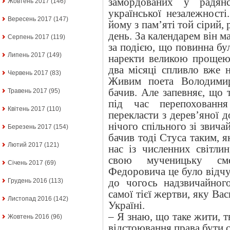
замордованих у радянс
Жовтень 2017
(146)
української незалежності
Вересень 2017
(147)
йому з пам’яті той сірий,
день. За календарем він ма
Серпень 2017
(119)
за подією, що повинна бу
Липень 2017
(149)
наректи великою прощею
два місяці спливло вже н
Червень 2017
(83)
Живим поета Володими
бачив. Але запевняє, що 
Травень 2017
(95)
під час перепохованн
Квітень 2017
(110)
перекласти з дерев’яної 
нічого спільного зі звича
Березень 2017
(154)
бачив тоді Стуса таким, я
Лютий 2017
(121)
нас із численних світли
свою мученицьку см
Січень 2017
(69)
Федоровича це було відч
до чогось надзвичайног
Грудень 2016
(113)
самої тієї жертви, яку Ва
Листопад 2016
(142)
Україні.
– Я знаю, що таке жити, т
Жовтень 2016
(96)
відстоювання права бути 