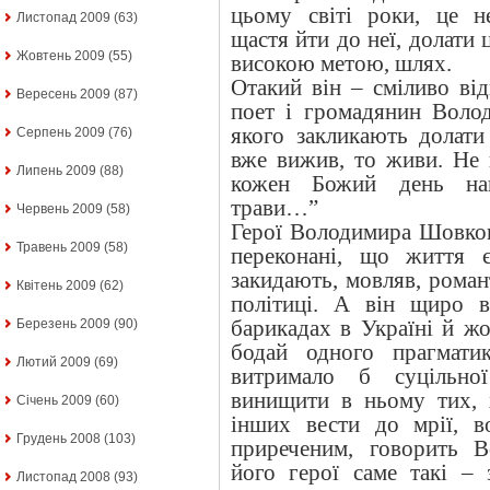
цьому світі роки, це 
Листопад 2009
(63)
щастя йти до неї, долати
Жовтень 2009
(55)
високою метою, шлях.
Отакий він – сміливо ві
Вересень 2009
(87)
поет і громадянин Вол
якого закликають долат
Серпень 2009
(76)
вже вижив, то живи. Не 
Липень 2009
(88)
кожен Божий день нап
трави…”
Червень 2009
(58)
Герої Володимира Шовкош
Травень 2009
(58)
переконані, що життя 
закидають, мовляв, романт
Квітень 2009
(62)
політиці. А він щиро в
барикадах в Україні й жо
Березень 2009
(90)
бодай одного прагмати
Лютий 2009
(69)
витримало б суцільної
винищити в ньому тих, х
Січень 2009
(60)
інших вести до мрії, в
Грудень 2008
(103)
приреченим, говорить 
його герої саме такі – 
Листопад 2008
(93)