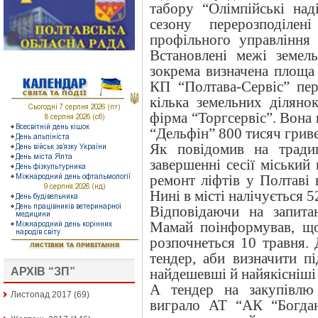
табору “Олімпійські над
сезону перерозподілен
профільного управління
Встановлені межі земель
зокрема визначена площа 
КП “Полтава-Сервіс” пе
кілька земельних діляно
фірма “Торгсервіс”. Вона
“Дельфін” 800 тисяч грив
Як повідомив на традиц
завершенні сесії міський
ремонт ліфтів у Полтаві 
Нині в місті налічується 
Відповідаючи на запита
Мамай поінформував, що
розпочнеться 10 травня.
тендер, аби визначити п
АРХІВ “ЗП”
найдешевші й найякісніші
А тендер на закупівлю
Листопад 2017
(69)
виграло АТ “АК “Богда