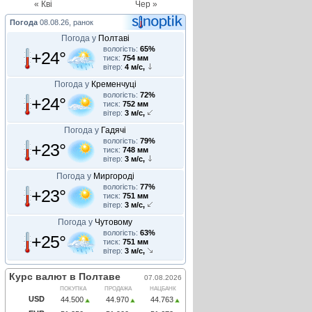
« Кві
Чер »
Погода
08.08.26, ранок
Погода у
Полтаві
вологість:
65%
+24°
тиск:
754 мм
вітер:
4 м/с,
Погода у
Кременчуці
вологість:
72%
+24°
тиск:
752 мм
вітер:
3 м/с,
Погода у
Гадячі
вологість:
79%
+23°
тиск:
748 мм
вітер:
3 м/с,
Погода у
Миргороді
вологість:
77%
+23°
тиск:
751 мм
вітер:
3 м/с,
Погода у
Чутовому
вологість:
63%
+25°
тиск:
751 мм
вітер:
3 м/с,