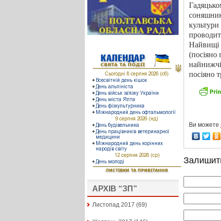
Гадяцько
соняшник 
культури
проводит
Найвищі 
(посіяно 
найнижч
посіяно т
Ви можете
Залишит
АРХІВ “ЗП”
Листопад 2017
(69)