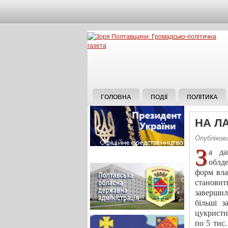
ГОЛОВНА
ПОДІЇ
ПОЛІТИКА
НА Л
Опублікова
З
а да
облде
форм вла
станови
завершил
більші з
цукристих
по 5 тис