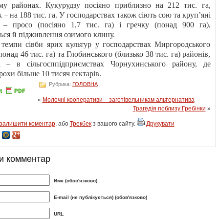
му районах. Кукурудзу посіяно приблизно на 212 тис. га,
– на 188 тис. га. У господарствах також сіють сою та круп’яні
 – просо (посіяно 1,7 тис. га) і гречку (понад 900 га),
ься й підживлення озимого клину.
темпи сівби ярих культур у господарствах Миргородського
понад 46 тис. га) та Глобинського (близько 38 тис. га) районів,
і – в сільгосппідприємствах Чорнухинського району, де
рохи більше 10 тисяч гектарів.
Рубрика:
ГОЛОВНА
«
Молочні кооперативи – заготівельникам альтернатива
Трагедія поблизу Гребінки
»
залишити коментар
, або
Трекбек
з вашого сайту.
Друкувати
и комментар
Имя (обов'язково)
E-mail (не публікується) (обов'язково)
URL