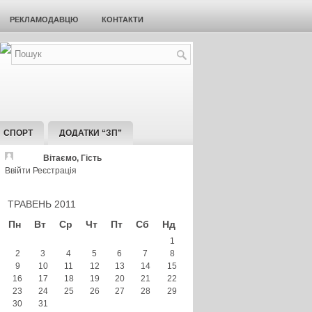
РЕКЛАМОДАВЦЮ
КОНТАКТИ
СПОРТ
ДОДАТКИ “ЗП”
Вітаємо, Гість
Ввійти
Реєстрація
ТРАВЕНЬ 2011
Пн
Вт
Ср
Чт
Пт
Сб
Нд
1
2
3
4
5
6
7
8
9
10
11
12
13
14
15
16
17
18
19
20
21
22
23
24
25
26
27
28
29
30
31