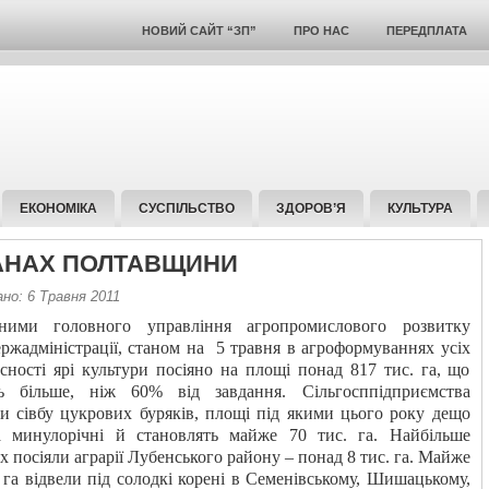
НОВИЙ САЙТ “ЗП”
ПРО НАС
ПЕРЕДПЛАТА
ЕКОНОМІКА
СУСПІЛЬСТВО
ЗДОРОВ’Я
КУЛЬТУРА
АНАХ ПОЛТАВЩИНИ
но: 6 Травня 2011
ними головного управління агропромислового розвитку
ржадміністрації, станом на
5 травня в агроформуваннях усіх
сності ярі культури посіяно на площі понад 817 тис. га, що
ть більше, ніж 60% від завдання. Сільгосппідприємства
и сівбу цукрових буряків, площі під якими цього року дещо
а минулорічні й становлять майже 70 тис. га. Найбільше
 посіяли аграрії Лубенського району – понад 8 тис. га. Майже
. га відвели під солодкі корені в Семенівському, Шишацькому,