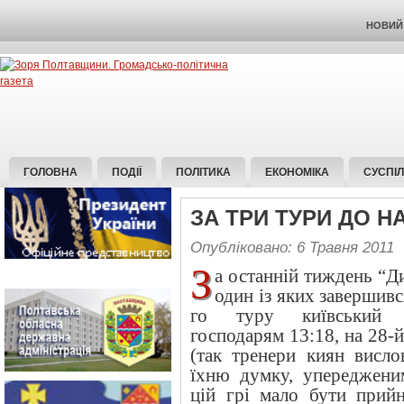
НОВИЙ 
ГОЛОВНА
ПОДІЇ
ПОЛІТИКА
ЕКОНОМІКА
СУСПІ
ЗА ТРИ ТУРИ ДО 
Опубліковано: 6 Травня 2011
З
а останній тиждень “Д
один із яких завершивс
го туру київський “
господарям 13:18, на 28-
(так тренери киян висло
їхню думку, упереджени
цій грі мало бути прий