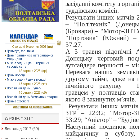
засіданні комітету з орган
суддівської комісії.
Результати інших матчів 
– “Політехнік” (Донець
(Бровари) – “Мотор-ЗНТУ
“Портовик” (Южний) – 
37:27.
А 3 травня підопічні 
Донецьку черговий поє
аутсайдера першості – мі
Перевага наших земляк
другому таймі, адже на 
нічийного рахунку – 1
гравцем у полтавців ста
якого 8 закинутих м’ячів.
Результати інших матчів
ЗТР – 22:32; “Мотор-З
АРХІВ “ЗП”
33:29; “Авіатор” – “Будіве
Наступний поєдинок пол
Листопад 2017
(69)
майданчику в суботу,