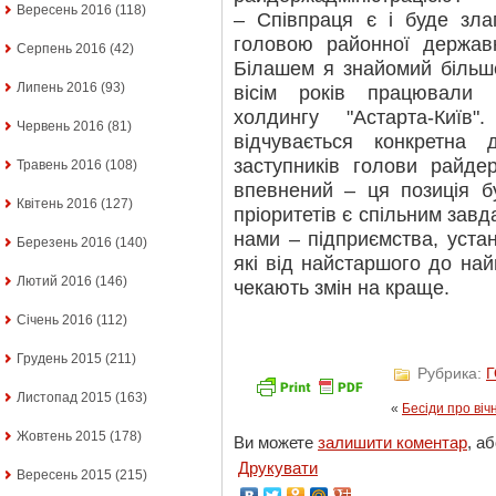
Вересень 2016
(118)
– Співпраця є і буде зла
головою районної державн
Серпень 2016
(42)
Білашем я знайомий більше
Липень 2016
(93)
вісім років працювали
холдингу "Астарта-Киї
Червень 2016
(81)
відчувається конкретна
заступників голови райдер
Травень 2016
(108)
впевнений – ця позиція б
Квітень 2016
(127)
пріоритетів є спільним завд
нами – підприємства, устано
Березень 2016
(140)
які від найстаршого до на
Лютий 2016
(146)
чекають змін на краще.
Січень 2016
(112)
Грудень 2015
(211)
Рубрика:
Листопад 2015
(163)
«
Бесіди про віч
Жовтень 2015
(178)
Ви можете
залишити коментар
, а
Друкувати
Вересень 2015
(215)