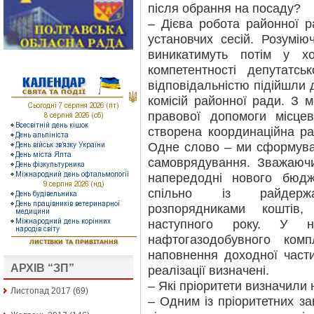
після обрання на посаду?
– Дієва робота районної 
установчих сесій. Розумію
виникатимуть потім у х
компетентності депутатс
відповідальністю підійшли д
комісій районної ради. З м
правової допомоги місце
створена координаційна ра
Одне слово – ми сформувал
самоврядування. Зважаюч
напередодні нового бюдж
спільно із райдержад
розпорядниками коштів
наступного року. У н
нафтогазодобувного комп
наповнення доходної част
АРХІВ “ЗП”
реалізації визначені.
– Які пріоритети визначили
Листопад 2017
(69)
– Одним із пріоритетних з