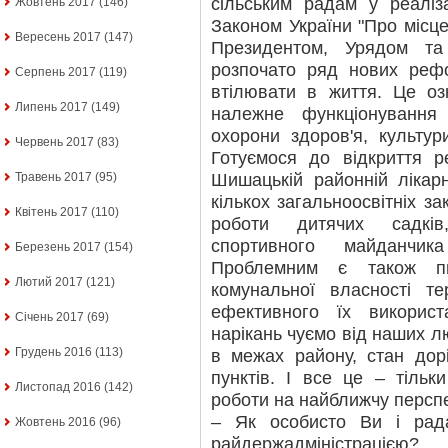
сільським радам у реаліз
Жовтень 2017
(146)
Законом України "Про місце
Вересень 2017
(147)
Президентом, Урядом т
розпочато ряд нових рефо
Серпень 2017
(119)
втілювати в життя. Це оз
Липень 2017
(149)
належне функціонування 
охорони здоров'я, культури
Червень 2017
(83)
Готуємося до відкриття р
Шишацькій районній лікар
Травень 2017
(95)
кількох загальноосвітніх з
Квітень 2017
(110)
роботи дитячих садків
спортивного майданчик
Березень 2017
(154)
Проблемним є також пи
Лютий 2017
(121)
комунальної власності те
ефективного їх викорис
Січень 2017
(69)
нарікань чуємо від наших 
Грудень 2016
(113)
в межах району, стан дорі
пунктів. І все це – тільк
Листопад 2016
(142)
роботи на найближчу перспе
– Як особисто Ви і рад
Жовтень 2016
(96)
райдержадміністрацією?