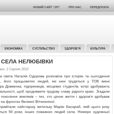
НОВИЙ САЙТ “ЗП”
ПРО НАС
ПЕРЕДПЛАТА
ЕКОНОМІКА
СУСПІЛЬСТВО
ЗДОРОВ’Я
КУЛЬТУРА
 СЕЛА НЕЛЮБІВКИ
ано: 2 Серпня 2010
а свята Наталія Сідорова розповіла про історію та сьогодення
а, його працьовитих людей, які нині трудяться у ТОВ імені
а Довженка, підприємців, місцевих студентів, котрі здобувають
ціальності, щоб продовжити трудову славу рідного краю. Згадали
покоління земляків – тих, хто ціною життя і здоров’я здобував
на фронтах Великої Вітчизняної.
 привітали найстаршу жительку Марію Басараб, якій цього року
ться 94 роки, інших поважних людей села. Номери художньої