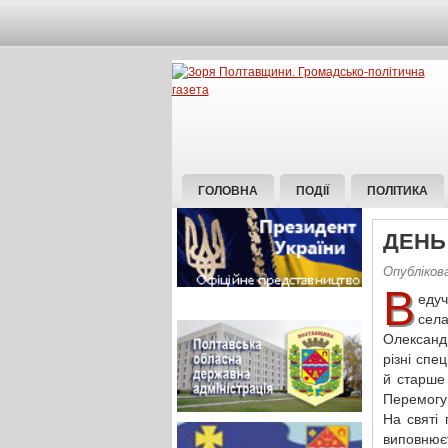
ГОЛОВНА
ПОДІЇ
ПОЛІТИКА
ДЕНЬ
Опубліков
В
едуч
сел
Олександр
різні спе
й старше 
Перемогу 
На святі
виповнює