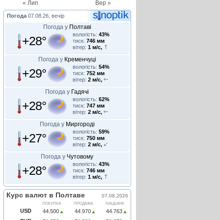
« Лип
Вер »
Погода
07.08.26, вечір
Погода у
Полтаві
вологість:
43%
+28°
тиск:
746 мм
вітер:
1 м/с,
Погода у
Кременчуці
вологість:
54%
+29°
тиск:
752 мм
вітер:
2 м/с,
Погода у
Гадячі
вологість:
62%
+28°
тиск:
747 мм
вітер:
2 м/с,
Погода у
Миргороді
вологість:
59%
+27°
тиск:
750 мм
вітер:
2 м/с,
Погода у
Чутовому
вологість:
43%
+28°
тиск:
746 мм
вітер:
1 м/с,