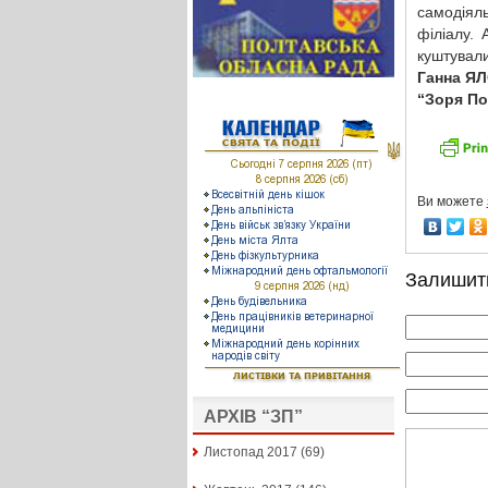
самодіял
філіалу. 
куштували
Ганна Я
“Зоря П
Ви можете
Залишит
АРХІВ “ЗП”
Листопад 2017
(69)