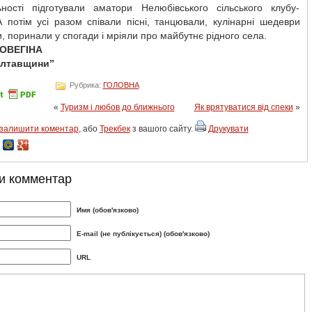
ьності підготували аматори Нелюбівського сільського клубу-
А потім усі разом співали пісні, танцювали, кулінарні шедеври
, поринали у спогади і мріяли про майбутнє рідного села.
ЛОВЕГІНА
олтавщини”
Рубрика:
ГОЛОВНА
«
Туризм і любов до ближнього
Як врятуватися від спеки
»
залишити коментар
, або
Трекбек
з вашого сайту.
Друкувати
и комментар
Имя (обов'язково)
E-mail (не публікується) (обов'язково)
URL