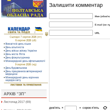
Залишити комментар
Имя (обов'я
E-mail (не п
URL
АРХІВ “ЗП”
Листопад 2017
(69)
дев'ять
×
=
сорок п'ять