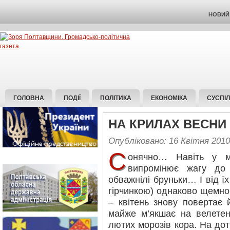
НОВИЙ 
ГОЛОВНА
ПОДІЇ
ПОЛІТИКА
ЕКОНОМІКА
СУСПІ
НА КРИЛАХ ВЕСНИ
Опубліковано: 16 Квітня 2010
С
онячно… Навіть у м
випромінює жагу до
обважнілі бруньки… І від їх
гірчинкою) однаково щемно
– квітень знову повертає 
майже м’якшає на велетен
лютих морозів кора. На дот