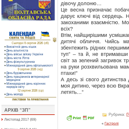
дівочу долоню…
Це весна призначає побач
дарує ключі від сердець. Н
закоханими взаємністю. Мо
всіх?
Втім, найщирішими усмішкам
дитячі обличчя. Чийсь 
збентежить рідних першими
туп” – та й, не втримавши
світ за зелений загривок т
на руки розхвильована мам
птахи!”
А десь зі свого дитинства 
моя дитино, через всю Вкра
летять…”
АРХІВ “ЗП”
Рубрика:
Листопад 2017
(69)
«
Гастролі