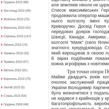
Грудень 2010
(88)
але земляків ніколи не цура
Список максимівських Ге
Листопад 2010
(49)
продовжила оператор машин
Жовтень 2010
(75)
нього колгоспу імені К
Криворучко. Досвід Героя 
Вересень 2010
(41)
передових доярок господа
Швеції, Канади, Америки
Серпень 2010
(147)
колгоспі “Маяк” (село Ялин
Липень 2010
(74)
знатного кукурудзовода С
який вирощував зі своєю л
Червень 2010
(34)
й зараз подібними показ
Травень 2010
(57)
кожна агрофірма з новітнім
Квітень 2010
(91)
Три точки опори 
Майже двадцять років ко
Березень 2010
(75)
очолює заслужений праців
України Володимир Карпенко
Лютий 2010
(5)
було визначитися з подал
Січень 2010
(54)
не кидався з крайнощів у к
багатопрофільність виро
Грудень 2009
(48)