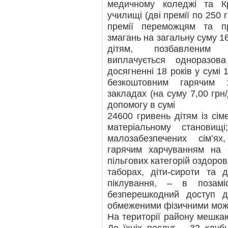
медичному коледжі та Кр
училищі (дві премії по 250
премії переможцям та пр
змагань на загальну суму 1
дітям, позбавленим ба
виплачується одноразов
досягненні 18 років у сумі 
безкоштовним гарячим 
закладах (на суму 7,00 грн
допомогу в сумі
24600 гривень дітям із сі
матеріальному станови
малозабезпечених сім’ях
гарячим харчуванням на с
пільгових категорій оздоро
таборах, діти-сироти та д
піклування, – в позамі
безперешкодний доступ д
обмеженими фізичними мож
На території району мешка