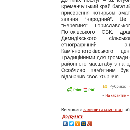
До їхніх послуг – 32 клубн
Кременчуцький край багатий
присвоєння чотирьом амат
звання “народний”. Це
“Берегиня” Гориславсь
Потоківського СБК, дра
Демидівського сільсь
етнографічний ан
Кам’янопотоківського ц
Традиційними для громади 
районного масштабу з нагод
Особливо пам’ятним був
відзначив своє 70-річчя.
Рубрика:
«
На карантин –
Ви можете
залишити коментар
, а
Друкувати