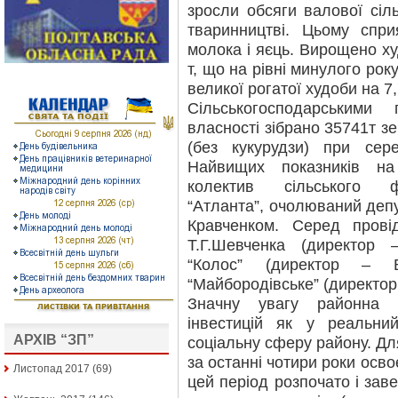
зросли обсяги валової сіль
тваринництві. Цьому спр
молока і яєць. Вирощено худ
т, що на рівні минулого рок
великої рогатої худоби на 7
Сільськогосподарськими
власності зібрано 35741т з
(без кукурудзи) при сере
Найвищих показників на
колектив сільського ф
“Атланта”, очолюваний деп
Кравченком. Серед прові
Т.Г.Шевченка (директор
“Колос” (директор – 
“Майбородівське” (директор
Значну увагу районна 
інвестицій як у реальни
АРХІВ “ЗП”
соціальну сферу району. Д
за останні чотири роки осво
Листопад 2017
(69)
цей період розпочато і зав