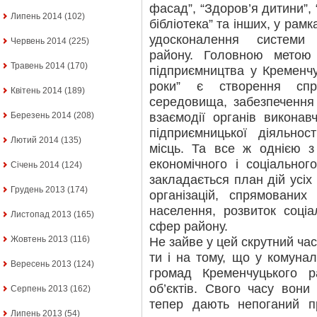
фасад”, “Здоров’я дитини”, 
Липень 2014
(102)
бібліотека” та інших, у рам
удосконалення системи 
Червень 2014
(225)
району. Головною метою
Травень 2014
(170)
підприємництва у Кременч
роки” є створення спри
Квітень 2014
(189)
середовища, забезпечення 
взаємодії органів виконав
Березень 2014
(208)
підприємницької діяльнос
Лютий 2014
(135)
місць. Та все ж однією 
економічного і соціальног
Січень 2014
(124)
закладається план дій усіх
Грудень 2013
(174)
організацій, спрямовани
населення, розвиток соціа
Листопад 2013
(165)
сфер району.
Жовтень 2013
(116)
Не зайве у цей скрутний ча
ти і на тому, що у комунал
Вересень 2013
(124)
громад Кременчуцького 
об’єктів. Свого часу вони
Серпень 2013
(162)
тепер дають непоганий пр
Липень 2013
(54)