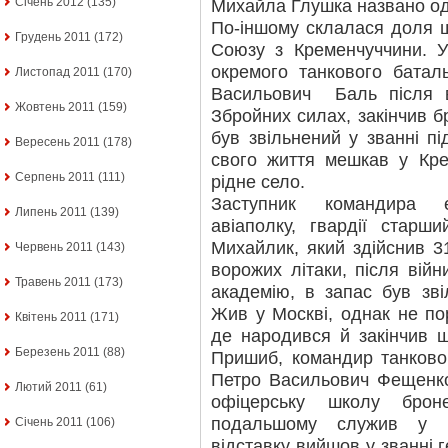
Січень 2012
(135)
Михайла Глушка названо од
По-іншому склалася доля щ
Грудень 2011
(172)
Союзу з Кременчуччини. У
окремого танкового баталь
Листопад 2011
(170)
Васильович Баль після 
Жовтень 2011
(159)
Збройних силах, закінчив б
був звільнений у званні пі
Вересень 2011
(178)
свого життя мешкав у Кре
Серпень 2011
(111)
рідне село.
Заступник командира е
Липень 2011
(139)
авіаполку, гвардії старш
Михайлик, який здійснив 3
Червень 2011
(143)
ворожих літаки, після війн
Травень 2011
(173)
академію, в запас був зві
Жив у Москві, однак не пор
Квітень 2011
(171)
де народився й закінчив 
Березень 2011
(88)
Пришиб, командир танковог
Петро Васильович Фещенко 
Лютий 2011
(61)
офіцерську школу брон
подальшому служив у п
Січень 2011
(106)
відставку вийшов у званні 