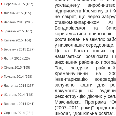
Серпень 2015
(137)
ускладнену виробництв
підприємств Кременчука і К
Липень 2015
(155)
не секрет, що через забру
ставком-випарником АТ
Червень 2015
(203)
Бондарівської та Запс
Травень 2015
(107)
користуватися привозною 
розташовані на землях райо
Квітень 2015
(164)
у навколишнє середовище.
Березень 2015
(127)
Ці та багато інших пр
намагається розв’язати 
Лютий 2015
(125)
виконання районних програм
Так, завдяки районні
Січень 2015
(155)
Кременчуччини на 200
Грудень 2014
(258)
інвентаризацію водовод
залучено кошти для роз
Листопад 2014
(237)
документації на будів
Жовтень 2014
(148)
реконструкцію діючих у сел
Максимівка. Програма “О
Вересень 2014
(241)
(2007–2011 роки)” представ
школа”, “Дошкільна освіта”,
Серпень 2014
(221)