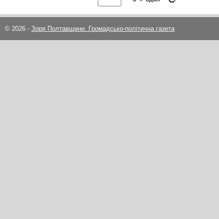
© 2026 -
Зоря Полтавщини. Громадсько-політична газета