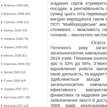
згаданих сортів отримують
Жовтень 2008
(96)
посадки, а рентабельність 
суниці цього літа перевищил
Вересень 2008
(68)
вигідно вирощувати також 
Серпень 2008
(32)
ПСП “Майбородівське” має
споживачі – можливість см
Липень 2008
(70)
головне – екологічно чисто
Червень 2008
(76)
Освіта 
Поточного року зага
Травень 2008
(65)
загальноосвітніх навчальн
Квітень 2008
(81)
2819 учнів. Показник охопл
зріс із 33% до 58%. З’яви
Березень 2008
(56)
відновлення роботи закла
Лютий 2008
(52)
свою діяльність, та відкритт
Здійснюються заходи 
Січень 2008
(64)
загальноосвітніх навч
ефективного використан
Грудень 2007
(57)
фінансових та кадрових рес
Листопад 2007
(48)
забезпечення якості й дост
2009 років реорганізов
Жовтень 2007
(44)