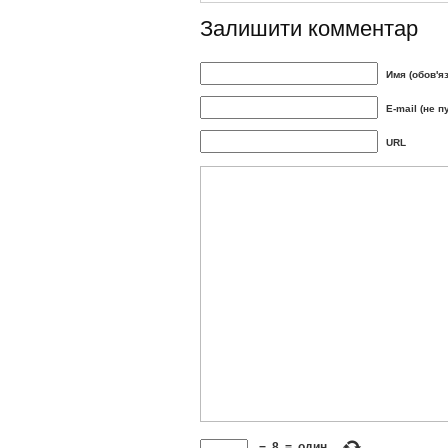
Залишити комментар
Имя (обов'я
E-mail (не п
URL
−
8
=
один