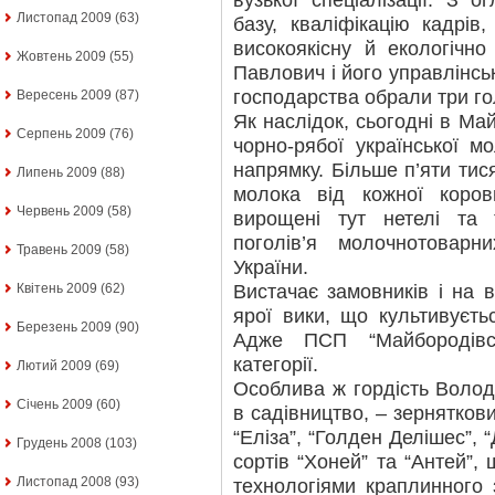
вузької спеціалізації. З о
Листопад 2009
(63)
базу, кваліфікацію кадрів
високоякісну й екологічн
Жовтень 2009
(55)
Павлович і його управлінсь
господарства обрали три го
Вересень 2009
(87)
Як наслідок, сьогодні в Ма
Серпень 2009
(76)
чорно-рябої української м
напрямку. Більше п’яти тис
Липень 2009
(88)
молока від кожної коро
Червень 2009
(58)
вирощені тут нетелі та 
поголів’я молочнотовар
Травень 2009
(58)
України.
Вистачає замовників і на в
Квітень 2009
(62)
ярої вики, що культивуєть
Березень 2009
(90)
Адже ПСП “Майбородівс
категорії.
Лютий 2009
(69)
Особлива ж гордість Воло
Січень 2009
(60)
в садівництво, – зерняткови
“Еліза”, “Голден Делішес”, 
Грудень 2008
(103)
сортів “Хоней” та “Антей”
Листопад 2008
(93)
технологіями краплинного 