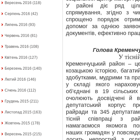
Вересень 2016
(118)
У районі діє ряд ціль
спрямування, згідно з ч
Серпень 2016
(42)
спрощено порядок отрим
Липень 2016
(93)
допомог за однією заяво
документів, ефективно пра
Червень 2016
(81)
Травень 2016
(108)
Голова Кременчу
У тісні
Квітень 2016
(127)
Кременчуцький район – це
Березень 2016
(140)
козацькою історією, багат
здобутками, мудрими та пр
Лютий 2016
(146)
у складі якого нарахову
об’єднані в 19 сільських
Січень 2016
(112)
очолюють досвідчені й ві
Грудень 2015
(211)
депутатський корпус п
райради та 345 депутатами
Листопад 2015
(163)
тісній співпраці з ра
Жовтень 2015
(178)
намагаємося якомога по
наших громадян у повсякд
Вересень 2015
(215)
досить непростий з огля