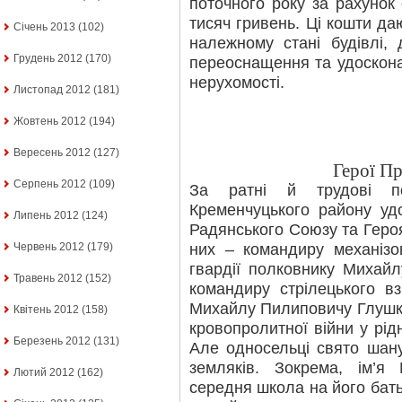
поточного року за рахунок
тисяч гривень. Ці кошти да
Січень 2013
(102)
належному стані будівлі,
Грудень 2012
(170)
переоснащення та удоскона
нерухомості.
Листопад 2012
(181)
Жовтень 2012
(194)
Вересень 2012
(127)
Герої П
Серпень 2012
(109)
За ратні й трудові по
Кременчуцького району уд
Липень 2012
(124)
Радянського Союзу та Героя
них – командиру механізов
Червень 2012
(179)
гвардії полковнику Михай
Травень 2012
(152)
командиру стрілецького в
Михайлу Пилиповичу Глушку
Квітень 2012
(158)
кровопролитної війни у рідн
Березень 2012
(131)
Але односельці свято шану
земляків. Зокрема, ім’я
Лютий 2012
(162)
середня школа на його бать