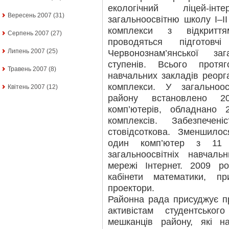
екологічний ліцей-ін
Вересень 2007
(31)
загальноосвітню школу І–ІІ
комплекси з відкриття
Серпень 2007
(27)
проводяться підготовч
Липень 2007
(25)
Червонознам’янської за
ступенів. Всього протя
Травень 2007
(8)
навчальних закладів реорг
комплекси. У загальноос
Квітень 2007
(12)
району встановлено 20
комп’ютерів, обладнано 
комплексів. Забезпеч
стовідсоткова. Зменшило
один комп’ютер з 11 
загальноосвітніх навчал
мережі Інтернет. 2009 р
кабінети математики, п
проектори.
Районна рада присуджує пр
активістам студентсько
мешканців району, які н