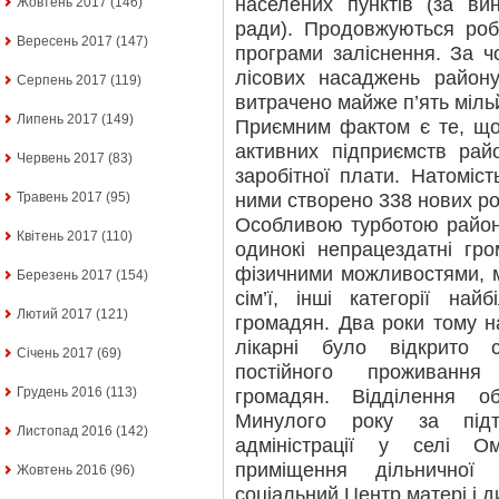
населених пунктів (за вин
Жовтень 2017
(146)
ради). Продовжуються ро
Вересень 2017
(147)
програми заліснення. За ч
лісових насаджень район
Серпень 2017
(119)
витрачено майже п’ять міль
Липень 2017
(149)
Приємним фактом є те, що
активних підприємств рай
Червень 2017
(83)
заробітної плати. Натоміст
ними створено 338 нових ро
Травень 2017
(95)
Особливою турботою районн
Квітень 2017
(110)
одинокі непрацездатні гр
фізичними можливостями, м
Березень 2017
(154)
сім’ї, інші категорії на
Лютий 2017
(121)
громадян. Два роки тому н
лікарні було відкрито 
Січень 2017
(69)
постійного проживання
Грудень 2016
(113)
громадян. Відділення об
Минулого року за підт
Листопад 2016
(142)
адміністрації у селі Ом
приміщення дільничної 
Жовтень 2016
(96)
соціальний Центр матері і д