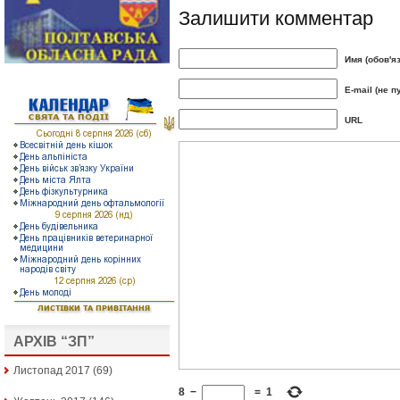
Залишити комментар
Имя (обов'я
E-mail (не п
URL
АРХІВ “ЗП”
Листопад 2017
(69)
8
−
=
1