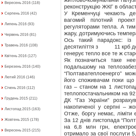
житлово-комунальній галузі
Вересень 2016
(118)
реконструкцію ЖКГ в облас
У Кременчуці чекають де
Серпень 2016
(42)
вагомий пілотний проек
Липень 2016
(93)
регуляторами тепла. А тим 
жару, дотримуючись темпер
Червень 2016
(81)
Ось такий парадокс: із
Травень 2016
(108)
десятиліття з 11 крб до 8
генерує тепло все те ж ста
Квітень 2016
(127)
Як позначиться таке не
подальшому на теплозабез
Березень 2016
(140)
“Полтаватеплоенерго” мож
Лютий 2016
(146)
його споживачам поки що 
газ – станом на 1 листопа
Січень 2016
(112)
теплопостачальником на 92 
Грудень 2015
(211)
ДК “Газ України” розраху
накопиченої у серпні – жо
Листопад 2015
(163)
Отже, боргу немає, ліміти
За 12 днів листопада “Пол
Жовтень 2015
(178)
на 6,8 млн грн, електро
Вересень 2015
(215)
отримало за свої послуги 5