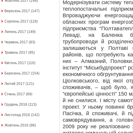
Жовтень 2017
(146)
Модернізувати систему те
теплопостачальні підприє
Вересень 2017
(147)
Впроваджуючи енергоощад
обласних програм енергозб
Серпень 2017
(119)
підприємства “Полтаватеп
Липень 2017
(149)
Леваді, на Баленка бу
трубопроводи й розділен
Червень 2017
(83)
залишаються у Полтаві 
Травень 2017
(95)
районів, що потребують ка
них – Алмазний, Половки
Квітень 2017
(110)
інститут “Міськбудпроект” р
економічного обгрунтування 
Березень 2017
(154)
Ціолковського, від якої о
Лютий 2017
(121)
споживачів, – щоб було, 
“європейські цінності” 150 
Січень 2017
(69)
й не снилися. І місту само
Грудень 2016
(113)
проект. У ньому повинні б
Пасічка, й споживачі, й п
Листопад 2016
(142)
самоврядування, а голов
Жовтень 2016
(96)
2009 року не реалізовано