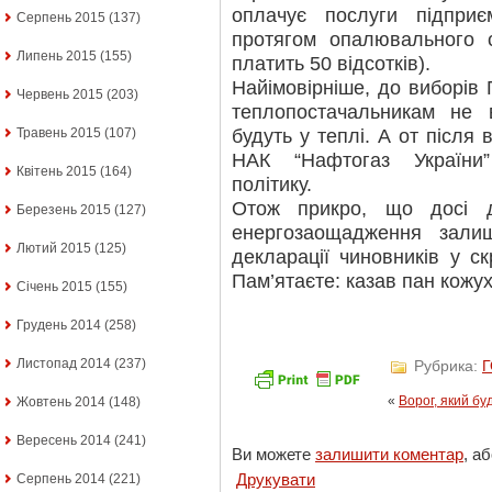
оплачує послуги підпри
Серпень 2015
(137)
протягом опалювального с
Липень 2015
(155)
платить 50 відсотків).
Найімовірніше, до виборів
Червень 2015
(203)
теплопостачальникам не в
будуть у теплі. А от після 
Травень 2015
(107)
НАК “Нафтогаз України
Квітень 2015
(164)
політику.
Отож прикро, що досі д
Березень 2015
(127)
енергозаощадження зали
Лютий 2015
(125)
декларації чиновників у ск
Пам’ятаєте: казав пан кожух
Січень 2015
(155)
Грудень 2014
(258)
Листопад 2014
(237)
Рубрика:
«
Ворог, який б
Жовтень 2014
(148)
Вересень 2014
(241)
Ви можете
залишити коментар
, а
Друкувати
Серпень 2014
(221)