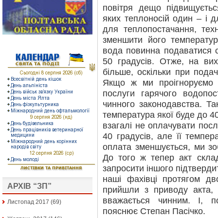
повітря дещо підвищуєтьс
яких теплоносій один – і д
для теплопостачання, тех
зменшити його температур
вода повинна подаватися 
50 градусів. Отже, на вих
більше, оскільки при подач
Якщо ж ми проігноруємо 
послуги гарячого водопос
чинного законодавства. Та
температура якої буде до 4
взагалі не оплачувати посл
40 градусів, але її темпер
оплата зменшується, ми зо
До того ж тепер акт скла
запросити іншого підтвердит
наші фахівці протягом дв
АРХІВ “ЗП”
прийшли з приводу акта, 
вважається чинним. І, п
Листопад 2017
(69)
пояснює Степан Пасічко.