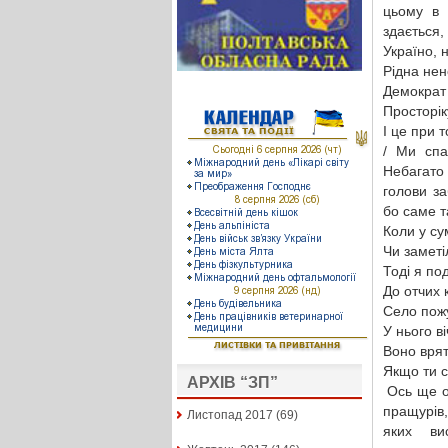
цьому в 
здається,
Україно, 
Рідна нен
Демократ 
Просторіку
І це при 
/ Ми спа
Небагато у
голови за
бо саме т
Коли у су
Чи заметі
Тоді я по
До отчих 
Село пожу
У нього в
Воно врят
Якщо ти с
АРХІВ “ЗП”
Ось ще од
пращурів, 
Листопад 2017
(69)
яких вис