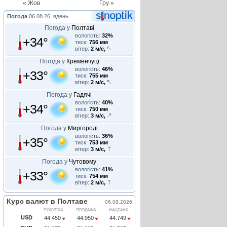
« Жов
Гру »
Погода
06.08.26, вдень
Погода у
Полтаві
вологість:
32%
+34°
тиск:
756 мм
вітер:
2 м/с,
Погода у
Кременчуці
вологість:
46%
+33°
тиск:
755 мм
вітер:
2 м/с,
Погода у
Гадячі
вологість:
40%
+34°
тиск:
750 мм
вітер:
3 м/с,
Погода у
Миргороді
вологість:
36%
+35°
тиск:
753 мм
вітер:
3 м/с,
Погода у
Чутовому
вологість:
41%
+33°
тиск:
754 мм
вітер:
2 м/с,