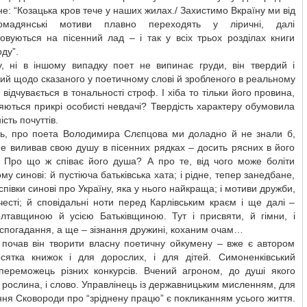
е: “Козацька кров тече у наших жилах./ Захистимо Вкраїну ми від
ромадянські мотиви плавно переходять у ліричні, далі
овуються на пісенний лад – і так у всіх трьох розділах книги
оду”.
у, ні в іншому випадку поет не випинає груди, він твердий і
ий щодо сказаного у поетичному слові й зробленого в peaльному
е відчувається в тональності строф. І хіба то тільки його провина,
ються прикрі особисті невдачі? Твердість характеру обумовила
сть почуттів.
ть, про поета Володимира Слєпцова ми доладно й не знали б,
не виливав свою душу в пісенних рядках – досить рясних в його
і. Про що ж співає його душа? А про те, від чого може боліти
му синові: й пустіюча батьківська хата; і рідне, тепер занедбане,
аспівки синові про Україну, яка у нього найкраща; і мотиви дружби,
честі; й сповідальні ноти перед Карлівським краєм і ще далі –
лтавщиною й усією Батьківщиною. Тут і присвяти, й гімни, і
спогадання, а ще – зізнання дружині, коханим очам…
 почав він творити власну поетичну ойкумену – вже є автором
сятка книжок і для дорослих, і для дітей. Симоненківський
 переможець різних конкурсів. Вчений агроном, до душі якого
і рослина, і слово. Управлінець із державницьким мисленням, для
ння Сковороди про “зріднену працю” є покликанням усього життя.