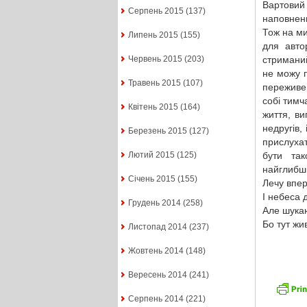
Вартовий
Серпень 2015
(137)
наповнен
Тож на ми
Липень 2015
(155)
для авто
стриманий
Червень 2015
(203)
не можу п
Травень 2015
(107)
переживем
собі тимч
Квітень 2015
(164)
життя, ви
недругів,
Березень 2015
(127)
прислухат
бути та
Лютий 2015
(125)
найглибши
Січень 2015
(155)
Лечу впер
І небеса
Грудень 2014
(258)
Але шукаю
Бо тут жи
Листопад 2014
(237)
Жовтень 2014
(148)
Вересень 2014
(241)
Серпень 2014
(221)