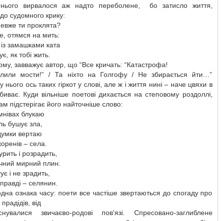
нього вирвалося аж надто переболене, бо затисло життя,
 до судомного крику:
невже ти проклята?
е, отямся на мить:
із замашками ката
є, як тобі жить.
тому, завважує автор, що “Все кричать: “Катастрофа!
лили мости!” / Та ніхто на Голгофу / Не збирається йти…”
 нього ось таких гіркот у слові, але ж і життя нині – наче цвяхи в
биває. Куди вільніше поетові дихається на степовому роздоллі,
ам підстерігає його найточніше слово:
мнівах блукаю
ль бушує зла,
думки вертаю
коренів – села.
рить і розрадить,
ічний мирний плин.
ує і не зрадить,
правді – селянин.
на ознака часу: поети все частіше звертаються до спогаду про
прадідів, від
нувалися звичаєво-родові пов'язі. Спресовано-заглиблене