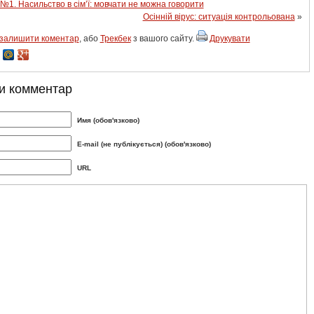
№1. Насильство в сім’ї: мовчати не можна говорити
Осінній вірус: ситуація контрольована
»
залишити коментар
, або
Трекбек
з вашого сайту.
Друкувати
и комментар
Имя (обов'язково)
E-mail (не публікується) (обов'язково)
URL