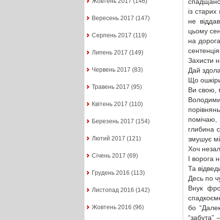
спадщансь
Жовтень 2017
(146)
із старих
Вересень 2017
(147)
не відда
цьому сен
Серпень 2017
(119)
на дорога
сентенція
Липень 2017
(149)
Захисти н
Дай здола
Червень 2017
(83)
Що ошкіри
Травень 2017
(95)
Ви свою, 
Володими
Квітень 2017
(110)
порівнян
помічаю, 
Березень 2017
(154)
глибина с
змушує м
Лютий 2017
(121)
Хоч незал
Січень 2017
(69)
І ворога 
Та відвед
Грудень 2016
(113)
Десь по ч
Внук фро
Листопад 2016
(142)
спадкоєме
бо “Далек
Жовтень 2016
(96)
“забута” 