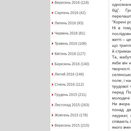
Вересень 2016
(118)
однозначн
бід”. Г
Серпень 2016
(42)
перелашт
“Корені р
Липень 2016
(93)
Ні в том
послідовн
Червень 2016
(81)
житті – ц
Травень 2016
(108)
що трапля
й стримані
Квітень 2016
(127)
Та, мабу
якби він 
Березень 2016
(140)
творчост
селянсько
Лютий 2016
(146)
поле; і н
Січень 2016
(112)
трудової 
перед По
Грудень 2015
(211)
молодечі 
Не вчора
Листопад 2015
(163)
понад де
лауреат,
Жовтень 2015
(178)
співають 
Вересень 2015
(215)
якого вче