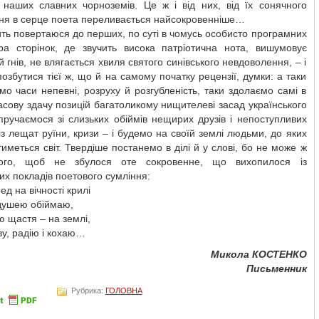
 наших славних чорноземів. Це ж і від них, від їх сонячного
ня в серце поета переливається найсокровенніше…
ть повертаюся до перших, по суті в чомусь особисто програмних
ра сторінок, де звучить висока патріотична нота, вишумовує
 гнів, не влягається хвиля святого синівського невдоволення, – і
озбутися тієї ж, що й на самому початку рецензії, думки: а таки
о часи непевні, розруху й розгубленість, таки здолаємо самі в
асову здачу позицій багатоликому нищителеві засад українського
пручаємося зі слизьких обіймів нещирих друзів і непоступливих
 із лещат руїни, кризи – і будемо на своїй землі людьми, до яких
иметься світ. Твердіше постанемо в ділі й у слові, бо не може ж
кого, щоб не збулося оте сокровенне, що вихопилося із
х покладів поетового сумління:
ед на вічності крилі
 душею обіймаю,
 щастя – на землі,
ву, радію і кохаю…
Микола КОСТЕНКО
Письменник
Рубрика:
ГОЛОВНА