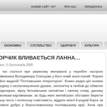
НОВИЙ САЙТ “ЗП”
ПРО НАС
ПЕРЕДПЛАТА
ЕКОНОМІКА
СУСПІЛЬСТВО
ЗДОРОВ’Я
КУЛЬТУРА
 ОРЧИК ВЛИВАЄТЬСЯ ЛАННА…
ано: 3 Листопада 2009
 так сталося при уважному вчитуванні у перебіги настрою
лівчанина Володимира Слєпцова у його новій книзі поезій “Корені
йно виданій “Полтавським літератором”. Кожен рядок цієї книжки
людину з нескаламученою душею, непохитну в любові до обжитих
іднокраю, вірну батьківським заповітам і своєму слову, даному
млякам-карлівчанам: за будь-яких житейських обставин берегти
ку честь і селянську совісливість, віддати землі й родові борги за
ожити добро у благословенному полтавському краї. Хоча при