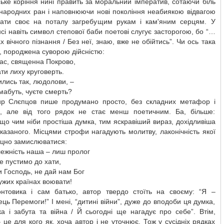
ке коріння нині править за моральний імператив, сотаючи біль
 народних ран і наповнюючи нові покоління неабиякою відвагою
вати своє на поталу загребущим рукам і кам'яним серцям. У
сі навіть символ степової баби поетові слугує засторогою, бо “…
х вічного пізнання / Без неї, знаю, вже не обійтись”. Чи ось така
, породжена суворою дійсністю:
ас, священна Покрово,
ти лиху круговерть.
лись так, людолови, –
мабуть, чуєте смерть?
р Слєпцов пише продумано просто, без складних метафор і
ь, але від того рядок не стає менш поетичним. Ба, більше:
що чим ніби простіша думка, тим яскравіший вираз, дохідливіша
казаного. Місцями строфи нагадують молитву, лаконічність якої
іцно замислюватися:
ежність наша – лиш пролог
не пустимо до хати,
и Господь, не дай нам Бог
ужих країнах воювати!
нтовика і сам батько, автор твердо стоїть на своєму: “Я –
ць Перемоги!” І мені, “дитині війни”, дуже до вподоби ця думка,
а і забута та війна / Й сьогодні ще нагадує про себе”. Втім,
– це для кого як, хоча автор і не уточнює. Тож у сусідніх рядках