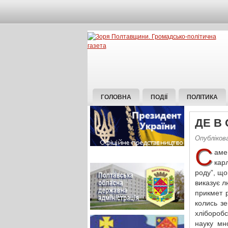
ГОЛОВНА
ПОДІЇ
ПОЛІТИКА
ДЕ В
Опубліков
С
аме
кар
роду”, що
виказує 
прикмет р
колись зе
хліборобсь
науку мн