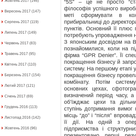
Жовтень 2017
(146)
“5S” – це не просто “ст
філософія успішного вироб
Вересень 2017
(147)
меті сформувати в кож
прибиральниці до директора
Серпень 2017
(119)
пунктів. Основний її плюс 
Липень 2017
(149)
потребують упровадження но
З японським досвідом на 
Червень 2017
(83)
познайомилися, коли на п
Травень 2017
(95)
фірма “GPR Denier”. Її сп
покращення бізнесу й запр
Квітень 2017
(110)
систему. На першому етапі у
покращення бізнесу провела
Березень 2017
(154)
комбінату. Потім систе
Лютий 2017
(121)
основних цехах, сфотогр
визначений період часу, а
Січень 2017
(69)
об’їжджає цехи та дільни
Грудень 2016
(113)
ступінь дотримання вимог 
місць “до” і “після” впров
Листопад 2016
(142)
її дії. На одній з опе
підприємства і структурни
Жовтень 2016
(96)
презентовано перші рез