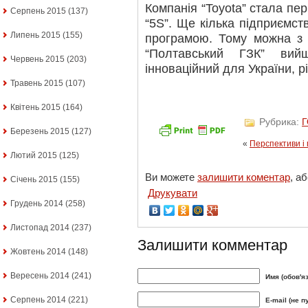
Компанія “Toyota” стала п
Серпень 2015
(137)
“5S”. Ще кілька підприємс
Липень 2015
(155)
програмою. Тому можна з 
“Полтавський ГЗК” вий
Червень 2015
(203)
інноваційний для України, рі
Травень 2015
(107)
Квітень 2015
(164)
Рубрика:
Березень 2015
(127)
«
Перспективи і
Лютий 2015
(125)
Ви можете
залишити коментар
, а
Січень 2015
(155)
Друкувати
Грудень 2014
(258)
Листопад 2014
(237)
Залишити комментар
Жовтень 2014
(148)
Вересень 2014
(241)
Имя (обов'я
Серпень 2014
(221)
E-mail (не п