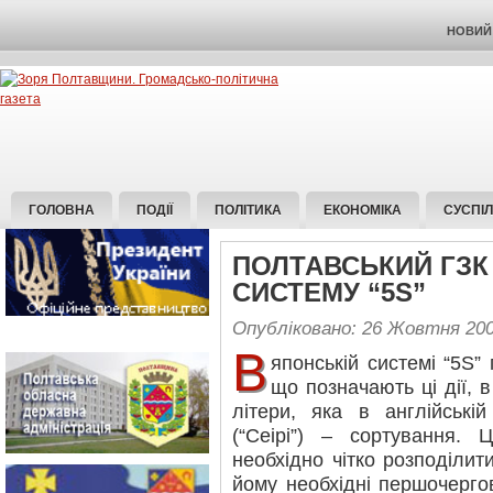
НОВИЙ 
ГОЛОВНА
ПОДІЇ
ПОЛІТИКА
ЕКОНОМІКА
СУСПІ
ПОЛТАВСЬКИЙ ГЗ
СИСТЕМУ “5S”
Опубліковано: 26 Жовтня 20
В
японській системі “5S”
що позначають ці дії, 
літери, яка в англійській 
(“Ceipi”) – сортування. 
необхідно чітко розподілити
йому необхідні першочергово