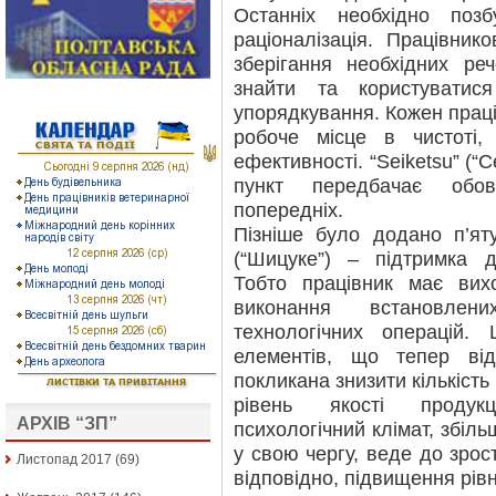
Останніх необхідно позбу
раціоналізація. Працівнико
зберігання необхідних р
знайти та користуватися
упорядкування. Кожен прац
робоче місце в чистоті,
ефективності. “Seiketsu” (“
пункт передбачає обов
попередніх.
Пізніше було додано п’яту
(“Шицуке”) – підтримка д
Тобто працівник має вих
виконання встановле
технологічних операцій
елементів, що тепер ві
покликана знизити кількіст
рівень якості продукц
АРХІВ “ЗП”
психологічний клімат, збіль
у свою чергу, веде до зрос
Листопад 2017
(69)
відповідно, підвищення рівн