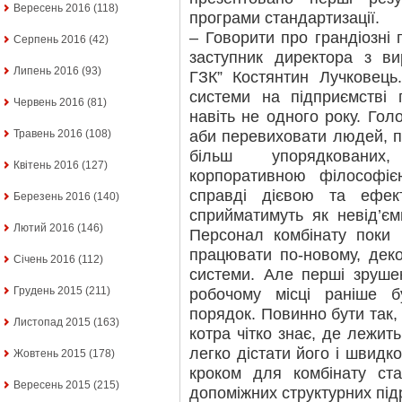
Вересень 2016
(118)
програми стандартизації.
– Говорити про грандіозні
Серпень 2016
(42)
заступник директора з в
Липень 2016
(93)
ГЗК” Костянтин Лучковець
системи на підприємстві 
Червень 2016
(81)
навіть не одного року. Гол
аби перевиховати людей, п
Травень 2016
(108)
більш упорядкованих
Квітень 2016
(127)
корпоративною філософі
справді дієвою та ефек
Березень 2016
(140)
сприйматимуть як невід’єм
Лютий 2016
(146)
Персонал комбінату поки 
працювати по-новому, дек
Січень 2016
(112)
системи. Але перші зруше
Грудень 2015
(211)
робочому місці раніше 
порядок. Повинно бути так, 
Листопад 2015
(163)
котра чітко знає, де лежит
легко дістати його і швидк
Жовтень 2015
(178)
кроком для комбінату ст
Вересень 2015
(215)
допоміжних структурних під