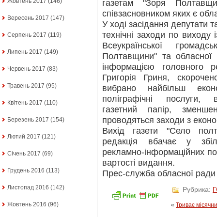
Жовтень 2017
(146)
газетам "Зоря Полтавщи
співзасновником яких є обл
Вересень 2017
(147)
У ході засідання депутати т
технічні заходи по виходу 
Серпень 2017
(119)
Всеукраїнської громадсь
Липень 2017
(149)
Полтавщини" та обласної 
інформацією головного р
Червень 2017
(83)
Григорія Гриня, скорочен
Травень 2017
(95)
вибрано найбільш екон
поліграфічні послуги, 
Квітень 2017
(110)
газетний папір, зменшен
проводяться заходи з економ
Березень 2017
(154)
Вихід газети "Село полт
Лютий 2017
(121)
редакція вбачає у збіл
рекламно-інформаційних по
Січень 2017
(69)
вартості видання.
Грудень 2016
(113)
Прес-служба обласної ради
Листопад 2016
(142)
Рубрика:
Жовтень 2016
(96)
«
Триває місячни