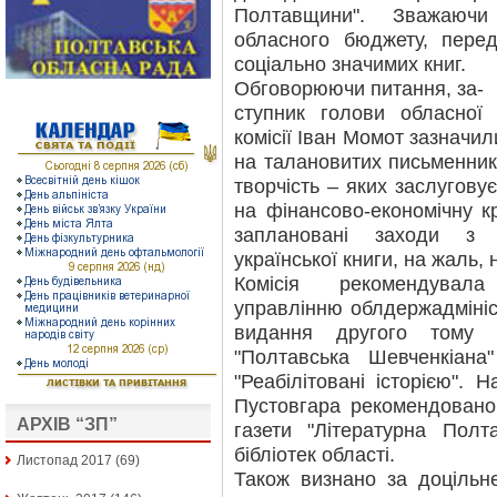
Полтавщини". Зважаючи
обласного бюджету, пере
соціально значимих книг.
Обговорюючи питання, за-
ступник голови обласної
комісії Іван Момот зазначи
на талановитих письменникі
творчість – яких заслугову
на фінансово-економічну к
заплановані заходи з 
української книги, на жаль,
Комісія рекомендувал
управлінню облдержадмініс
видання другого тому 
"Полтавська Шевченкіана
"Реабілітовані історією".
Пустовгара рекомендовано
АРХІВ “ЗП”
газети "Літературна Пол
бібліотек області.
Листопад 2017
(69)
Також визнано за доцільн