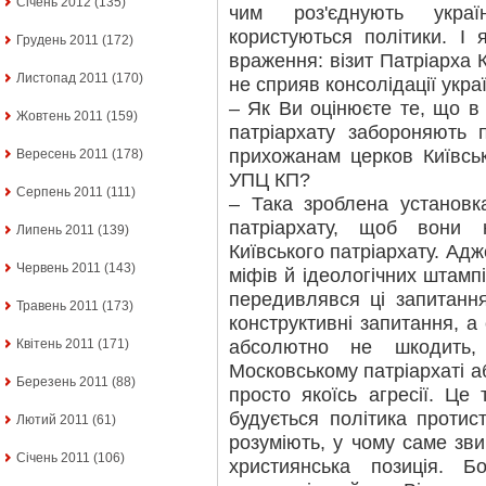
Січень 2012
(135)
чим роз'єднують украї
користуються політики. І
Грудень 2011
(172)
враження: візит Патріарха 
Листопад 2011
(170)
не сприяв консолідації укра
– Як Ви оцінюєте те, що в
Жовтень 2011
(159)
патріархату забороняють 
прихожанам церков Київськ
Вересень 2011
(178)
УПЦ КП?
Серпень 2011
(111)
– Така зроблена установк
патріархату, щоб вони 
Липень 2011
(139)
Київського патріархату. Адж
Червень 2011
(143)
міфів й ідеологічних штампі
передивлявся ці запитання
Травень 2011
(173)
конструктивні запитання, а
абсолютно не шкодить
Квітень 2011
(171)
Московському патріархаті а
Березень 2011
(88)
просто якоїсь агресії. Це 
будується політика протис
Лютий 2011
(61)
розуміють, у чому саме зв
Січень 2011
(106)
християнська позиція. 