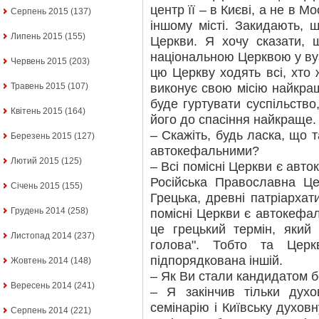
центр її – в Києві, а не в Мо
Серпень 2015
(137)
іншому місті. Закидають, 
Липень 2015
(155)
Церкви. Я хочу сказати, 
національною Церквою у вуз
Червень 2015
(203)
цю Церкву ходять всі, хто 
виконує свою місію найкра
Травень 2015
(107)
буде гуртувати суспільство
Квітень 2015
(164)
його до спасіння найкраще.
– Скажіть, будь ласка, що т
Березень 2015
(127)
автокефальними?
Лютий 2015
(125)
– Всі помісні Церкви є ав
Російська Православна Це
Січень 2015
(155)
Грецька, древні патріархат
Грудень 2014
(258)
помісні Церкви є автокефа
це грецький термін, який
Листопад 2014
(237)
голова". Тобто та Церк
підпорядкована іншій.
Жовтень 2014
(148)
– Як Ви стали кандидатом 
Вересень 2014
(241)
– Я закінчив тільки духо
семінарію і Київську духов
Серпень 2014
(221)