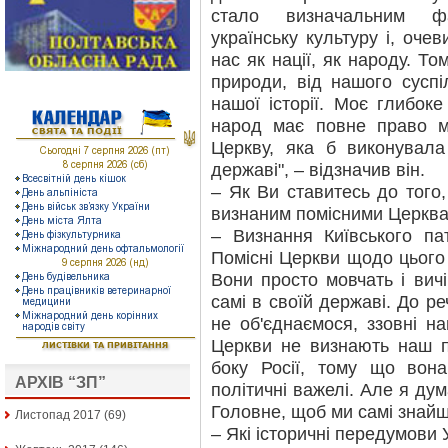
стало визначальним ф
українську культуру і, оч
нас як нації, як народу. То
природи, від нашого суспі
нашої історії. Моє глибок
народ має повне право м
Церкву, яка б виконувал
державі", – відзначив він.
– Як Ви ставитесь до того,
визнаним помісними Церкв
– Визнання Київського па
Помісні Церкви щодо цього 
Вони просто мовчать і вич
самі в своїй державі. До ре
не об'єднаємося, ззовні н
Церкви не визнають наш па
боку Росії, тому що вона
АРХІВ “ЗП”
політичні важелі. Але я ду
Головне, щоб ми самі знай
Листопад 2017
(69)
– Які історичні передумови 