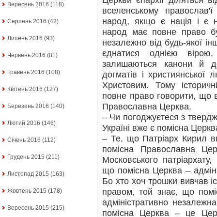
Церкви єпархії діляться ві
Вересень 2016
(118)
вселенському православ'
народ, якщо є нація і є 
Серпень 2016
(42)
народ має повне право б
Липень 2016
(93)
незалежно від будь-якої ін
єднатися однією вірою
Червень 2016
(81)
залишаються канони й д
Травень 2016
(108)
догматів і християнської 
Христовим. Тому історич
Квітень 2016
(127)
повне право говорити, що в
Православна Церква.
Березень 2016
(140)
– Чи погоджуєтеся з тверд
Лютий 2016
(146)
Україні вже є помісна Церк
– Те, що Патріарх Кирил в
Січень 2016
(112)
помісна Православна Це
Грудень 2015
(211)
Московського патріархату, 
що помісна Церква – адмін
Листопад 2015
(163)
Бо хто хоч трошки вивчав іс
правом, той знає, що пом
Жовтень 2015
(178)
адміністративно незалежна.
Вересень 2015
(215)
помісна Церква – це Церк