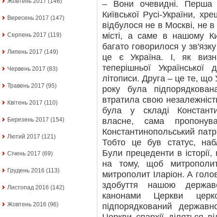
Жовтень 2017
(146)
– Вони очевидні. Перша
Київської Русі-України, х
Вересень 2017
(147)
відбулося не в Москві, не в
місті, а саме в нашому Ки
Серпень 2017
(119)
багато говорилося у зв'язку
Липень 2017
(149)
це є Україна. І, як виз
теперішньої Української
Червень 2017
(83)
літописи. Друга – це те, що
Травень 2017
(95)
року була підпорядкован
втратила свою незалежніст
Квітень 2017
(110)
була у складі Константи
власне, сама пропонув
Березень 2017
(154)
Константинопольський патр
Лютий 2017
(121)
Тобто це був статус, на
Були прецеденти в історії, 
Січень 2017
(69)
на тому, щоб митрополи
Грудень 2016
(113)
митрополит Іларіон. А голо
здобуття нашою держав
Листопад 2016
(142)
канонами Церкви церков
Жовтень 2016
(96)
підпорядкований державн