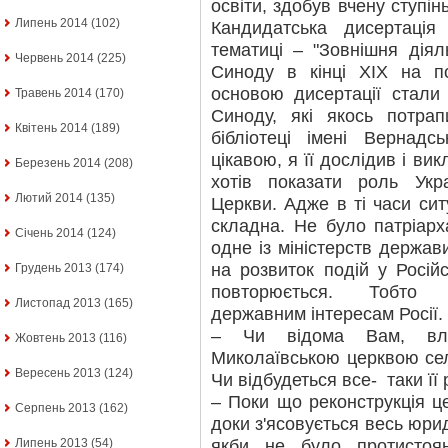
освіти, здобув вчену ступінь
Липень 2014
(102)
Кандидатська дисертація
тематиці – "Зовнішня діял
Червень 2014
(225)
Синоду в кінці ХІХ на по
основою дисертації стали
Травень 2014
(170)
Синоду, які якось потра
Квітень 2014
(189)
бібліотеці імені Вернад
цікавою, я її дослідив і ви
Березень 2014
(208)
хотів показати роль Укра
Лютий 2014
(135)
Церкви. Адже в ті часи сит
складна. Не було патріарх
Січень 2014
(124)
одне із міністерств держав
на розвиток подій у Російс
Грудень 2013
(174)
повторюється. Тобто Ц
Листопад 2013
(165)
державним інтересам Росії.
– Чи відома Вам, влад
Жовтень 2013
(116)
Миколаївською церквою се
Вересень 2013
(124)
Чи відбудеться все- таки її
– Поки що реконструкція ц
Серпень 2013
(162)
доки з'ясовується весь юри
якби не було протистоя
Липень 2013
(54)