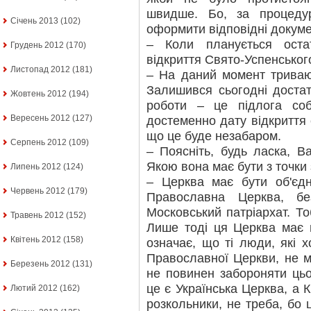
швидше. Бо, за процеду
Січень 2013
(102)
оформити відповідні докуме
– Коли планується оста
Грудень 2012
(170)
відкриття Свято-Успенськог
Листопад 2012
(181)
– На даний момент тривают
Залишився сьогодні достат
Жовтень 2012
(194)
роботи – це підлога со
Вересень 2012
(127)
достеменно дату відкриття
що це буде незабаром.
Серпень 2012
(109)
– Поясніть, будь ласка, В
Якою вона має бути з точки 
Липень 2012
(124)
– Церква має бути об'єдн
Червень 2012
(179)
Православна Церква, б
Московський патріархат. То
Травень 2012
(152)
Лише тоді ця Церква має 
Квітень 2012
(158)
означає, що ті люди, які х
Православної Церкви, не м
Березень 2012
(131)
не повинен забороняти ць
це є Українська Церква, а К
Лютий 2012
(162)
розкольники, не треба, бо ц