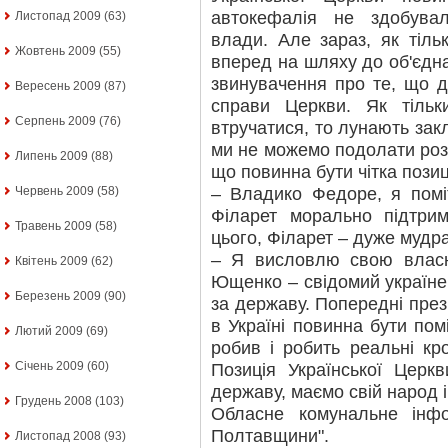
автокефалія не здобува
Листопад 2009
(63)
влади. Але зараз, як тіль
Жовтень 2009
(55)
вперед на шляху до об'єдн
звинувачення про те, що 
Вересень 2009
(87)
справи Церкви. Як тіль
Серпень 2009
(76)
втручатися, то лунають зак
ми не можемо подолати розко
Липень 2009
(88)
що повинна бути чітка позиц
– Владико Федоре, я помі
Червень 2009
(58)
Філарет морально підтри
Травень 2009
(58)
цього, Філарет – дуже муд
– Я висловлю свою власн
Квітень 2009
(62)
Ющенко – свідомий українець
Березень 2009
(90)
за державу. Попередні пре
в Україні повинна бути по
Лютий 2009
(69)
робив і робить реальні кр
Січень 2009
(60)
Позиція Української Церк
державу, маємо свій народ 
Грудень 2008
(103)
Обласне комунальне інфо
Полтавщини".
Листопад 2008
(93)