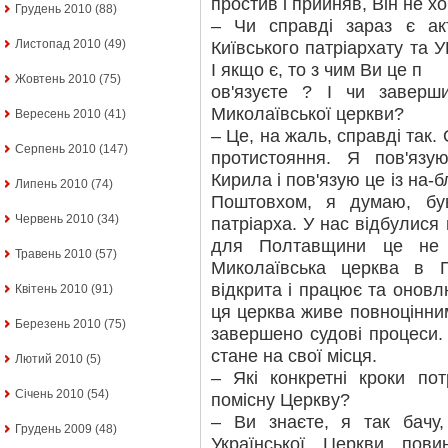
простив і прийняв, Він не хо
Грудень 2010
(88)
– Чи справді зараз є ак
Листопад 2010
(49)
Київського патріархату та 
І якщо є, то з чим Ви це п
Жовтень 2010
(75)
ов'язуєте ? І чи заверш
Миколаївської церкви?
Вересень 2010
(41)
– Це, на жаль, справді так.
Серпень 2010
(147)
протистояння. Я пов'язу
Кирила і пов'язую це із на
Липень 2010
(74)
Поштовхом, я думаю, бу
Червень 2010
(34)
патріарха. У нас відбулися 
для Полтавщини це не 
Травень 2010
(57)
Миколаївська церква в П
відкрита і працює та онов
Квітень 2010
(91)
ця церква живе повноцінни
Березень 2010
(75)
завершено судові процеси.
стане на свої місця.
Лютий 2010
(5)
– Які конкретні кроки по
Січень 2010
(54)
помісну Церкву?
– Ви знаєте, я так бачу
Грудень 2009
(48)
Української Церкви пов