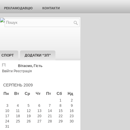
РЕКЛАМОДАВЦЮ
КОНТАКТИ
СПОРТ
ДОДАТКИ “ЗП”
Вітаємо, Гість
Ввійти
Реєстрація
СЕРПЕНЬ 2009
Пн
Вт
Ср
Чт
Пт
Сб
Нд
1
2
3
4
5
6
7
8
9
10
11
12
13
14
15
16
17
18
19
20
21
22
23
24
25
26
27
28
29
30
31