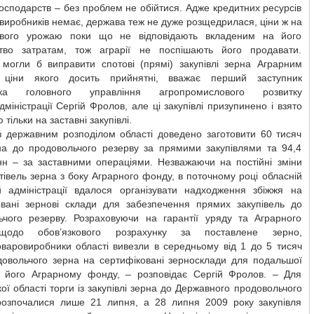
 господарств – без проблем не обійтися. Адже кредитних ресурсів
пвиробників немає, держава теж не дуже розщедрилася, ціни ж на
вого урожаю поки що не відповідають вкладеним на його
тво затратам, тож аграрії не поспішають його продавати.
 могли б виправити спотові (прямі) закупівлі зерна Аграрним
 ціни якого досить прийнятні, вважає перший заступник
ика головного управління агропромислового розвитку
міністрації Сергій Фролов, але ці закупівлі призупинено і взято
 тільки на заставні закупівлі.
 з державним розподілом області доведено заготовити 60 тисяч
на до продовольчого резерву за прямими закупівлями та 94,4
онн – за заставними операціями. Незважаючи на постійні зміни
тівель зерна з боку Аграрного фонду, в поточному році обласній
й адміністрації вдалося організувати надходження збіжжя на
овані зернові склади для забезпечення прямих закупівель до
ьчого резерву. Розраховуючи на гарантії уряду та Аграрного
одо обов’язкового розрахунку за поставлене зерно,
оваровиробники області вивезли в середньому від 1 до 5 тисяч
довольчого зерна на сертифіковані зерносклади для подальшої
ії його Аграрному фонду, – розповідає Сергій Фролов. – Для
ої області торги із закупівлі зерна до Державного продовольчого
розпочалися лише 21 липня, а 28 липня 2009 року закупівля