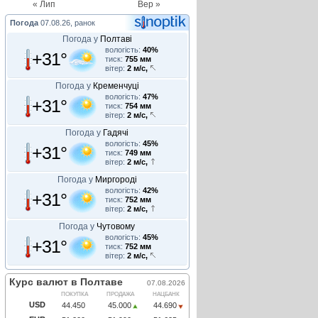
« Лип
Вер »
Погода
07.08.26, ранок
Погода у
Полтаві
вологість:
40%
+31°
тиск:
755 мм
вітер:
2 м/с,
Погода у
Кременчуці
вологість:
47%
+31°
тиск:
754 мм
вітер:
2 м/с,
Погода у
Гадячі
вологість:
45%
+31°
тиск:
749 мм
вітер:
2 м/с,
Погода у
Миргороді
вологість:
42%
+31°
тиск:
752 мм
вітер:
2 м/с,
Погода у
Чутовому
вологість:
45%
+31°
тиск:
752 мм
вітер:
2 м/с,