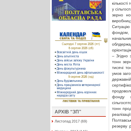
кількості
у сільгос
зерно но
виробниц
Ситуацію
фондом,
начальн
облдержад
орієнтацію
– Згідно
тонн зер
тисячі т
умов заго
державні
сертифік
продовол
фонду щ
сільгоспт
тонн про
АРХІВ “ЗП”
реалізац
Полтавськ
Листопад 2017
(69)
резерву 