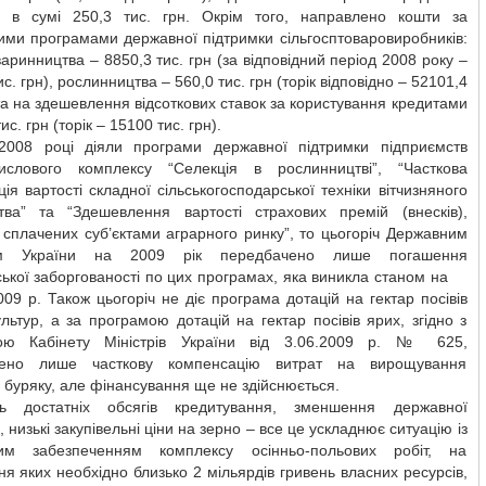
– в сумі 250,3 тис. грн. Окрім того, направлено кошти за
ими програмами державної підтримки сільгосптоваровиробників:
тваринництва – 8850,3 тис. грн (за відповідний період 2008 року –
с. грн), рослинництва – 560,0 тис. грн (торік відповідно – 52101,4
 та на здешевлення відсоткових ставок за користування кредитами
ис. грн (торік – 15100 тис. грн).
008 році діяли програми державної підтримки підприємств
ислового комплексу “Селекція в рослинництві”, “Часткова
ія вартості складної сільськогосподарської техніки вітчизняного
тва” та “Здешевлення вартості страхових премій (внесків),
сплачених суб’єктами аграрного ринку”, то цьогоріч Державним
м України на 2009 рік передбачено лише погашення
ської заборгованості по цих програмах, яка виникла станом на
009 р. Також цьогоріч не діє програма дотацій на гектар посівів
льтур, а за програмою дотацій на гектар посівів ярих, згідно з
ою Кабінету Міністрів України від 3.06.2009 р. № 625,
чено лише часткову компенсацію витрат на вирощування
 буряку, але фінансування ще не здійснюється.
сть достатніх обсягів кредитування, зменшення державної
, низькі закупівельні ціни на зерно – все це ускладнює ситуацію із
им забезпеченням комплексу осінньо-польових робіт, на
я яких необхідно близько 2 мільярдів гривень власних ресурсів,