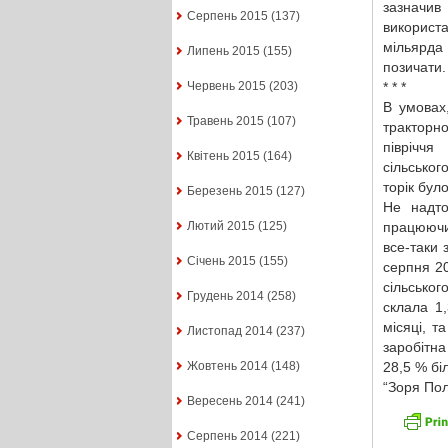
зазначив
Серпень 2015
(137)
використ
мільярда
Липень 2015
(155)
позичати.
* * *
Червень 2015
(203)
В умовах
Травень 2015
(107)
тракторн
півріч
Квітень 2015
(164)
сільськог
торік бул
Березень 2015
(127)
Не надто
працюючим
Лютий 2015
(125)
все-таки 
Січень 2015
(155)
серпня 20
сільсько
Грудень 2014
(258)
склала 1
місяці, т
Листопад 2014
(237)
заробітна
28,5 % бі
Жовтень 2014
(148)
“Зоря Пол
Вересень 2014
(241)
Серпень 2014
(221)