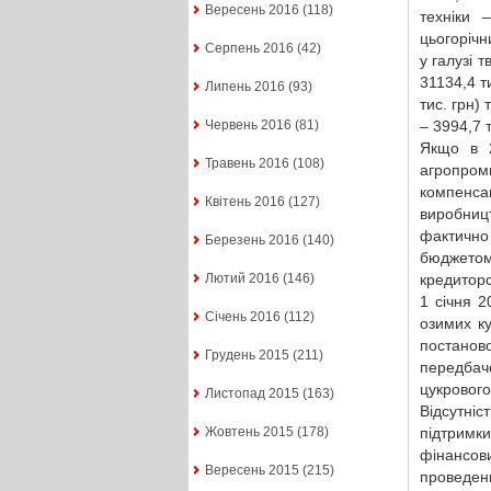
Вересень 2016
(118)
техніки 
цьогорічн
Серпень 2016
(42)
у галузі 
31134,4 ти
Липень 2016
(93)
тис. грн)
– 3994,7 т
Червень 2016
(81)
Якщо в 2
Травень 2016
(108)
агропром
компенсац
Квітень 2016
(127)
виробниц
фактично 
Березень 2016
(140)
бюджето
кредитор
Лютий 2016
(146)
1 січня 2
Січень 2016
(112)
озимих ку
постанов
Грудень 2015
(211)
передба
цукрового
Листопад 2015
(163)
Відсутні
підтримки
Жовтень 2015
(178)
фінансов
Вересень 2015
(215)
проведенн