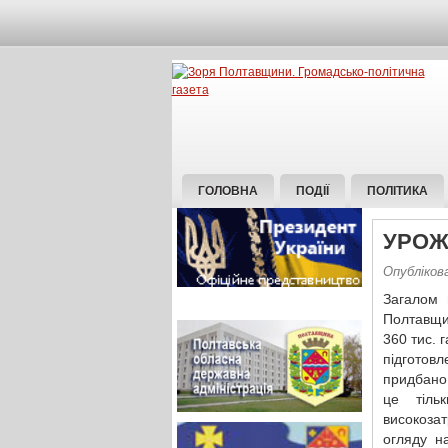
ГОЛОВНА
ПОДІЇ
ПОЛІТИКА
УРОЖ
Опубліков
Загалом 
Полтавщин
360 тис. 
підготовл
придбано 
це тіль
високоза
огляду н