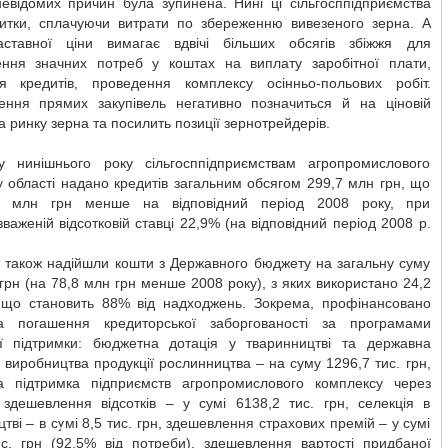
невідомих причин була зупинена. Нині ці сільгосппідприємства
битки, сплачуючи витрати по збереженню вивезеного зерна. А
аставної ціни вимагає вдвічі більших обсягів збіжжя для
ення значних потреб у коштах на виплату заробітної плати,
я кредитів, проведення комплексу осінньо-польових робіт.
ення прямих закупівель негативно позначиться й на ціновій
на ринку зерна та посилить позиції зернотрейдерів.
у нинішнього року сільгосппідприємствам агропромислового
 області надано кредитів загальним обсягом 299,7 млн грн, що
7 млн грн менше на відповідний період 2008 року, при
важеній відсотковій ставці 22,9% (на відповідний період 2008 р.
ь також надійшли кошти з Державного бюджету на загальну суму
грн (на 78,8 млн грн менше 2008 року), з яких використано 24,2
 що становить 88% від надходжень. Зокрема, профінансовано
 погашення кредиторської заборгованості за програмами
ї підтримки: бюджетна дотація у тваринництві та державна
 виробництва продукції рослинництва – на суму 1296,7 тис. грн,
а підтримка підприємств агропромислового комплексу через
 здешевлення відсотків – у сумі 6138,2 тис. грн, селекція в
тві – в сумі 8,5 тис. грн, здешевлення страхових премій – у сумі
ис. грн (92,5% від потреби), здешевлення вартості придбаної