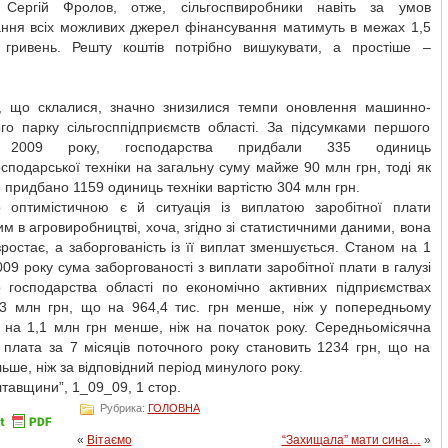
 Сергій Фролов, отже, сільгоспвиробники навіть за умов
ання всіх можливих джерел фінансування матимуть в межах 1,5
 гривень. Решту коштів потрібно вишукувати, а простіше –
, що склалися, значно знизилися темпи оновлення машинно-
ого парку сільгосппідприємств області. За підсумками першого
чя 2009 року, господарства придбали 335 одиниць
осподарської техніки на загальну суму майже 90 млн грн, тоді як
о придбано 1159 одиниць техніки вартістю 304 млн грн.
 оптимістичною є й ситуація із виплатою заробітної плати
 в агровиробництві, хоча, згідно зі статистичними даними, вона
зростає, а заборгованість із її виплат зменшується. Станом на 1
09 року сума заборгованості з виплати заробітної плати в галузі
го господарства області по економічно активних підприємствах
,3 млн грн, що на 964,4 тис. грн менше, ніж у попередньому
а на 1,1 млн грн менше, ніж на початок року. Середньомісячна
 плата за 7 місяців поточного року становить 1234 грн, що на
льше, ніж за відповідний період минулого року.
тавщини”, 1_09_09, 1 стор.
Рубрика:
ГОЛОВНА
«
Вітаємо
“Захищала” мати сина…
»