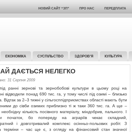
НОВИЙ САЙТ “ЗП”
ПРО НАС
ПЕРЕДПЛАТА
ЕКОНОМІКА
СУСПІЛЬСТВО
ЗДОРОВ’Я
КУЛЬТУРА
АЙ ДАЄТЬСЯ НЕЛЕГКО
ано: 31 Серпня 2009
під ранні зернові та зернобобові культури в цьому році на
і відводили понад 690 тис. га, у тому числі під озимі – близько
га. Відтак за 2–3 тижні у сільгосппідприємствах області мають бути
еними до сівби озимих приблизно ті ж таки 360 тис. га. А ще –
необхідну кількість посівного матеріалу, міндобрив, пального. І
ки початок, бо попереду на аграріїв чекає складний,
тратний і довготривалий комплекс осінньо-польових робіт. З
а терміни – час ще є, з огляду на фінансовий стан значної