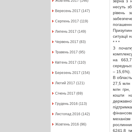
зерна з 
Жовтень 2017
(146)
несуть з
Вересень 2017
(147)
рівень з
забезпеч
Серпень 2017
(119)
погашенн
Призупин
Липень 2017
(149)
ситуації 
* * *
Червень 2017
(83)
З початк
Травень 2017
(95)
комплексу
на 663,
Квітень 2017
(110)
середньоз
– 15,6%).
Березень 2017
(154)
В област
27,5 млн 
Лютий 2017
(121)
млн грн,
Січень 2017
(69)
кошти на
державно
Грудень 2016
(113)
підтримка
фінансов
Листопад 2016
(142)
механізм
рослинниц
Жовтень 2016
(96)
6241,8 т