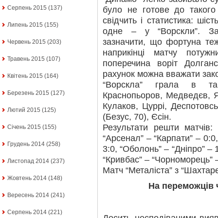
Серпень 2015
(137)
було не готове до такого
свідчить і статистика: шіс
Липень 2015
(155)
одне – у “Ворскли”. За
зазначити, що фортуна те
Червень 2015
(203)
наприкінці матчу потуж
Травень 2015
(107)
поперечина воріт Долган
рахунок можна вважати зак
Квітень 2015
(164)
“Ворскла” грала в так
Березень 2015
(127)
Краснопьоров, Медведєв, Я
Кулаков, Цуррі, Деспотовськ
Лютий 2015
(125)
(Безус, 70), Єсін.
Результати решти матчів: “
Січень 2015
(155)
“Арсенал” – “Карпати” – 0:0
Грудень 2014
(258)
3:0, “Оболонь” – “Дніпро” – 1
“Кривбас” – “Чорноморець” –
Листопад 2014
(237)
Матч “Металіста” з “Шахтар
Жовтень 2014
(148)
На переможців 
Вересень 2014
(241)
Серпень 2014
(221)