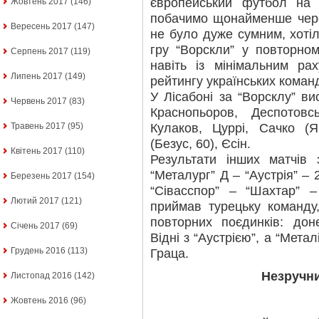
європейський футбол на 
Жовтень 2017
(146)
побачимо щонайменше чере
Вересень 2017
(147)
не було дуже сумним, хоті
гру “Ворскли” у повторно
Серпень 2017
(119)
навіть із мінімальним р
Липень 2017
(149)
рейтингу українських команд
У Лісабоні за “Ворсклу” ви
Червень 2017
(83)
Краснопьоров, Деспотовсь
Кулаков, Цуррі, Сачко (
Травень 2017
(95)
(Безус, 60), Єсін.
Квітень 2017
(110)
Результати інших матчів 
“Металург” Д – “Аустрія” – 2
Березень 2017
(154)
“Сівасспор” – “Шахтар” 
Лютий 2017
(121)
приймав турецьку команду
повторних поєдинків: дон
Січень 2017
(69)
Відні з “Аустрією”, а “Метал
Грудень 2016
(113)
Граца.
Незручн
Листопад 2016
(142)
Жовтень 2016
(96)