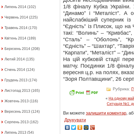
Досить несподіваними вия
1/8 фіналу Кубка України. 
Липень 2014
(102)
“Динамо” і “Металіст”. А 
Червень 2014
(225)
найслабкіший суперник із 
“Єдність” із Плисок, що на
Травень 2014
(170)
такі: “Волинь” – “Кривбас”, 
Квітень 2014
(189)
“Сталь” – “Оболонь”, “К
“Єдність” – “Шахтар”, “Таврія
Березень 2014
(208)
“Карпати”, “Металіст” – “Дин
На цій кубковій стадії пе
Лютий 2014
(135)
матчу. Поєдинки 1/8 фіналу
Січень 2014
(124)
вересня ц.р. на полях, вка
“Зоря Полтавщини”, 26 серп
Грудень 2013
(174)
Рубрика:
Листопад 2013
(165)
«
На одному майд
Жовтень 2013
(116)
Ситуація №1: д
Вересень 2013
(124)
Ви можете
залишити коментар
, а
Друкувати
Серпень 2013
(162)
Липень 2013
(54)