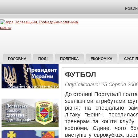
НОВИЙ 
ГОЛОВНА
ПОДІЇ
ПОЛІТИКА
ЕКОНОМІКА
СУСПІ
ФУТБОЛ
Опубліковано: 25 Серпня 200
До столиці Португалії полт
зовнішніми атрибутами фут
рівня: на спеціально за
літаку “Боїнг”, поселилас
тренерам за кошти клубу б
костюми. Єдине, чого бра
виступів у єврокубках, вос