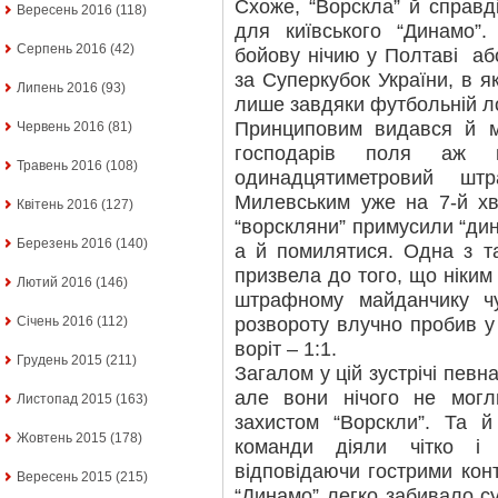
Схоже, “Ворскла” й справд
Вересень 2016
(118)
для київського “Динамо”.
Серпень 2016
(42)
бойову нічию у Полтаві аб
за Суперкубок України, в я
Липень 2016
(93)
лише завдяки футбольній ло
Принциповим видався й м
Червень 2016
(81)
господарів поля аж 
Травень 2016
(108)
одинадцятиметровий шт
Милевським уже на 7-й хв
Квітень 2016
(127)
“ворскляни” примусили “дин
Березень 2016
(140)
а й помилятися. Одна з т
призвела до того, що ніким
Лютий 2016
(146)
штрафному майданчику ч
розвороту влучно пробив у
Січень 2016
(112)
воріт – 1:1.
Грудень 2015
(211)
Загалом у цій зустрічі певн
але вони нічого не могл
Листопад 2015
(163)
захистом “Ворскли”. Та й
Жовтень 2015
(178)
команди діяли чітко і
відповідаючи гострими кон
Вересень 2015
(215)
“Динамо” легко забивало су