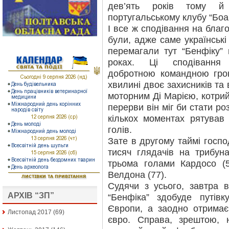
дев’ять років тому й
португальському клубу “Боа
І все ж сподівання на благ
були, адже саме українські
перемагали тут “Бенфіку”
роках. Ці сподівання 
добротною командною грою
хвилині двоє захисників та
моторним Ді Марією, котрий
перерви він міг би стати р
кількох моментах рятував
голів.
Зате в другому таймі госпо
тисяч глядачів на трибун
трьома голами Кардосо (54
Велдона (77).
Судячи з усього, завтра 
АРХІВ “ЗП”
“Бенфіка” здобуде путівк
Європи, а заодно отримає
Листопад 2017
(69)
євро. Справа, зрештою,