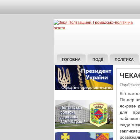
ГОЛОВНА
ПОДІЇ
ПОЛІТИКА
ЧЕКА
Опубліков
Він нагол
По-перше
яскраве 
для при
наближенн
сюди може
закликавш
розважал