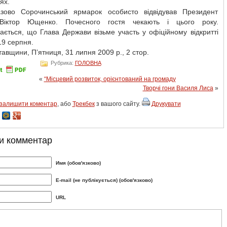
ях.
зово Сорочинський ярмарок особисто відвідував Президент
 Віктор Ющенко. Почесного гостя чекають і цього року.
ється, що Глава Держави візьме участь у офіційному відкритті
19 серпня.
авщини, П’ятниця, 31 липня 2009 р., 2 стор.
Рубрика:
ГОЛОВНА
«
“Місцевий розвиток, орієнтований на громаду
Творчі гони Василя Лиса
»
залишити коментар
, або
Трекбек
з вашого сайту.
Друкувати
и комментар
Имя (обов'язково)
E-mail (не публікується) (обов'язково)
URL