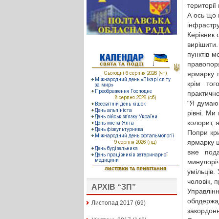
території
А ось що 
інфрастр
Керівник 
вирішити.
пунктів м
правопоря
ярмарку 
крім тог
практично
“Я думаю
рівні. Ми
колорит, 
Попри кр
ярмарку ц
вже под
минулорі
умільців.
чоловік, п
АРХІВ “ЗП”
Управлін
облдержа
Листопад 2017
(69)
закордонн