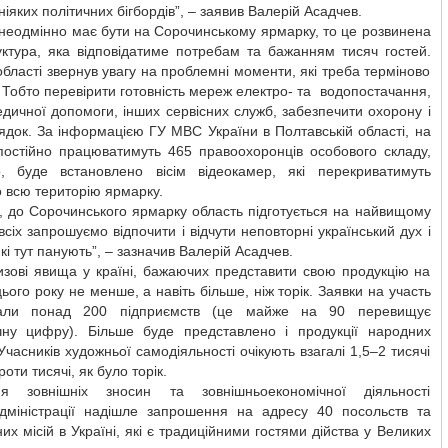
 ніяких політичних бігбордів”, – заявив Валерій Асадчев.
неодмінно має бути на Сорочинському ярмарку, то це розвинена
уктура, яка відповідатиме потребам та бажанням тисяч гостей.
області звернув увагу на проблемні моменти, які треба терміново
 Тобто перевірити готовність мереж електро- та водопостачання,
едичної допомоги, інших сервісних служб, забезпечити охорону і
док. За інформацією ГУ МВС України в Полтавській області, на
постійно працюватимуть 465 правоохоронців особового складу,
о, буде встановлено вісім відеокамер, які перекриватимуть
 всю територію ярмарку.
, до Сорочинського ярмарку область підготується на найвищому
 всіх запрошуємо відпочити і відчути неповторні український дух і
які тут панують”, – зазначив Валерій Асадчев.
изові явища у країні, бажаючих представити свою продукцію на
ього року не менше, а навіть більше, ніж торік. Заявки на участь
али понад 200 підприємств (це майже на 90 перевищує
чну цифру). Більше буде представлено і продукції народних
 Учасників художньої самодіяльності очікують взагалі 1,5–2 тисячі
роти тисячі, як було торік.
ня зовнішніх зносин та зовнішньоекономічної діяльності
дміністрації надішле запрошення на адресу 40 посольств та
их місій в Україні, які є традиційними гостями дійства у Великих