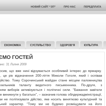
НОВИЙ САЙТ “ЗП”
ПРО НАС
ПЕРЕДПЛАТА
ЕКОНОМІКА
СУСПІЛЬСТВО
ЗДОРОВ’Я
КУЛЬТУРА
ЄМО ГОСТЕЙ
ано: 31 Липня 2009
осив, що вже нині відчувається особливий інтерес до ярмарку.
, це рік відзначення 200-ліття Миколи Гоголя, який і оспівав
дійство. Тому Сорочинський майдан стане місцем паломництва
хильників таланту видатного письменника. По-друге, з
ям виборів активізуються і політичні сили. “Бажання завітати
 виникнути у багатьох”, – зазначив голова облдержадміністрації,
и не політизувати дійство, яке носить винятково культурний та
ьний характер. “Тому ми не будемо розміщувати на його