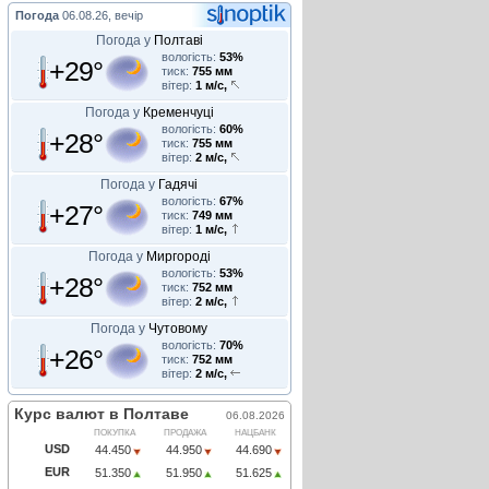
Погода
06.08.26, вечір
Погода у
Полтаві
вологість:
53%
+29°
тиск:
755 мм
вітер:
1 м/с,
Погода у
Кременчуці
вологість:
60%
+28°
тиск:
755 мм
вітер:
2 м/с,
Погода у
Гадячі
вологість:
67%
+27°
тиск:
749 мм
вітер:
1 м/с,
Погода у
Миргороді
вологість:
53%
+28°
тиск:
752 мм
вітер:
2 м/с,
Погода у
Чутовому
вологість:
70%
+26°
тиск:
752 мм
вітер:
2 м/с,