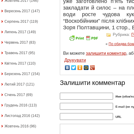
уже заготовлено п’ять ти
Жовтень 2017
(146)
закладати й силос – на пло
Вересень 2017
(147)
води росте чудова ку
“Воскобійники” після хлібни
Серпень 2017
(119)
Зоря Полтавщини, 1 стор., В
Липень 2017
(149)
Рубрика:
Червень 2017
(83)
«
По обидва бок
Ви можете
залишити коментар
, а
Травень 2017
(95)
Друкувати
Квітень 2017
(110)
Березень 2017
(154)
Залишити комментар
Лютий 2017
(121)
Січень 2017
(69)
Имя (обов'я
Грудень 2016
(113)
E-mail (не п
Листопад 2016
(142)
URL
Жовтень 2016
(96)