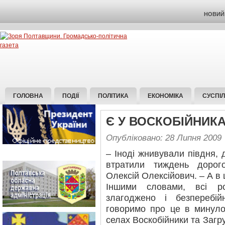
НОВИЙ 
ГОЛОВНА
ПОДІЇ
ПОЛІТИКА
ЕКОНОМІКА
СУСПІ
Є У ВОСКОБІЙНИКАХ
Опубліковано: 28 Липня 2009
– Іноді жнивували півдня, д
втратили тиждень дорого
Олексій Олексійович. – А в
Іншими словами, всі р
злагоджено і безперебі
говоримо про це в минуло
селах Воскобійники та Загру