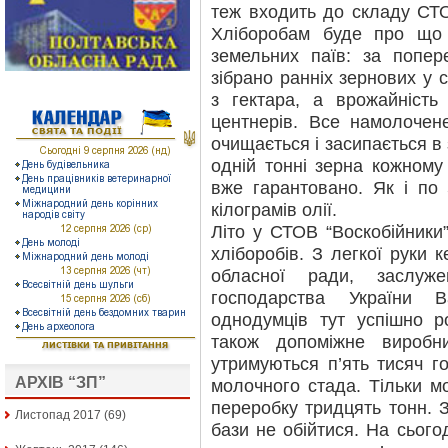
теж входить до складу СТО
Хліборобам буде про що 
земельних паїв: за попер
зібрано ранніх зернових у
з гектара, а врожайність
центнерів. Все намолочен
очищається і засипається в
одній тонні зерна кожному 
вже гарантовано. Як і по 
кілограмів олії.
Літо у СТОВ “Воскобійник
хліборобів. З легкої руки 
обласної ради, заслуже
господарства України 
однодумців тут успішно р
також допоміжне виробн
утримуються п’ять тисяч г
АРХІВ “ЗП”
молочного стада. Тільки 
переробку тридцять тонн. З
Листопад 2017
(69)
бази не обійтися. На сього