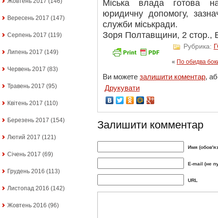
Жовтень 2017
(146)
Міська влада готова н
юридичну допомогу, зазна
Вересень 2017
(147)
служби міськради.
Зоря Полтавщини, 2 стор., В
Серпень 2017
(119)
Рубрика:
Липень 2017
(149)
«
По обидва бок
Червень 2017
(83)
Ви можете
залишити коментар
, а
Травень 2017
(95)
Друкувати
Квітень 2017
(110)
Березень 2017
(154)
Залишити комментар
Лютий 2017
(121)
Имя (обов'я
Січень 2017
(69)
E-mail (не п
Грудень 2016
(113)
URL
Листопад 2016
(142)
Жовтень 2016
(96)