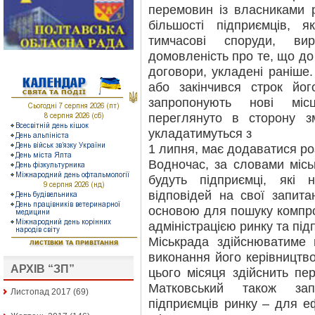
перемовин із власниками 
більшості підприємців, 
тимчасові споруди, ви
домовленість про те, що до
договори, укладені раніше.
або закінчився строк йог
запропонують нові міс
переглянуто в сторону з
укладатимуться з
1 липня, має додаватися р
Водночас, за словами місь
будуть підприємці, які
відповідей на свої запит
основою для пошуку компро
адміністрацією ринку та пі
Міськрада здійснюватиме м
виконання його керівництво
АРХІВ “ЗП”
цього місяця здійснить пер
Матковський також зап
Листопад 2017
(69)
підприємців ринку – для еф