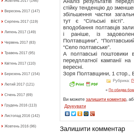
Аналіз результатів передп
Жовтень 2017
(146)
стійку тенденцію до зменше
Вересень 2017
(147)
збільшення частки загаль
тут є “Сільські вісті”
Серпень 2017
(119)
вподобання полтавців зали
Липень 2017
(149)
і раніше, із задоволе
Полтавщини”, “Полтавський
Червень 2017
(83)
“Село полтавське”.
А полтавські поштовики 
Травень 2017
(95)
передплатної кампанії на 
Квітень 2017
(110)
вересні.
Зоря Полтавщини, 1 стор., В
Березень 2017
(154)
Рубрика:
Лютий 2017
(121)
«
По обидва бок
Січень 2017
(69)
Ви можете
залишити коментар
, а
Грудень 2016
(113)
Друкувати
Листопад 2016
(142)
Жовтень 2016
(96)
Залишити комментар