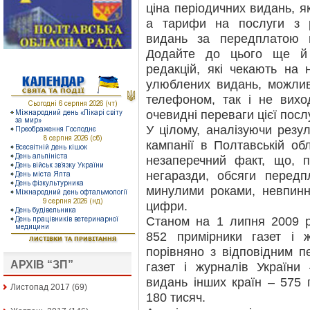
ціна періодичних видань, я
а тарифи на послуги з 
видань за передплатою в
Додайте до цього ще й в
редакцій, які чекають на 
улюблених видань, можлив
телефоном, так і не вихо
очевидні переваги цієї посл
У цілому, аналізуючи резу
кампанії в Полтавській об
незаперечний факт, що, п
негаразди, обсяги передп
минулими роками, невпинн
цифри.
Станом на 1 липня 2009 р
852 примірники газет і 
порівняно з відповідним п
АРХІВ “ЗП”
газет і журналів України
видань інших країн – 575 
Листопад 2017
(69)
180 тисяч.