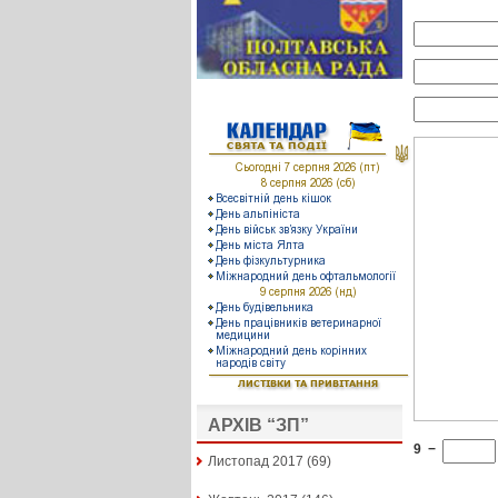
АРХІВ “ЗП”
9
−
Листопад 2017
(69)