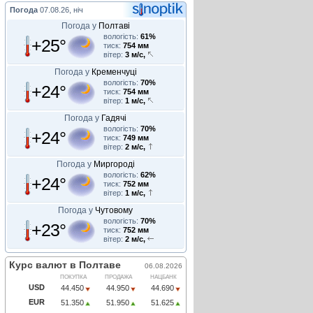
Погода
07.08.26, ніч
Погода у
Полтаві
вологість:
61%
+25°
тиск:
754 мм
вітер:
3 м/с,
Погода у
Кременчуці
вологість:
70%
+24°
тиск:
754 мм
вітер:
1 м/с,
Погода у
Гадячі
вологість:
70%
+24°
тиск:
749 мм
вітер:
2 м/с,
Погода у
Миргороді
вологість:
62%
+24°
тиск:
752 мм
вітер:
1 м/с,
Погода у
Чутовому
вологість:
70%
+23°
тиск:
752 мм
вітер:
2 м/с,