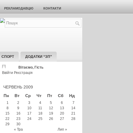
РЕКЛАМОДАВЦЮ
КОНТАКТИ
СПОРТ
ДОДАТКИ “ЗП”
Вітаємо, Гість
Ввійти
Реєстрація
ЧЕРВЕНЬ 2009
Пн
Вт
Ср
Чт
Пт
Сб
Нд
1
2
3
4
5
6
7
8
9
10
11
12
13
14
15
16
17
18
19
20
21
22
23
24
25
26
27
28
29
30
« Тра
Лип »