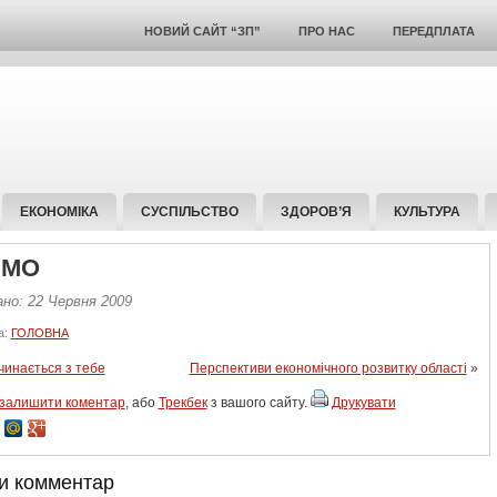
НОВИЙ САЙТ “ЗП”
ПРО НАС
ПЕРЕДПЛАТА
ЕКОНОМІКА
СУСПІЛЬСТВО
ЗДОРОВ’Я
КУЛЬТУРА
ЄМО
ано: 22 Червня 2009
а:
ГОЛОВНА
чинається з тебе
Перспективи економічного розвитку області
»
залишити коментар
, або
Трекбек
з вашого сайту.
Друкувати
и комментар