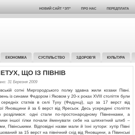
НОВИЙ САЙТ “ЗП”
ПРО НАС
ПЕРЕДПЛАТА
ЕКОНОМІКА
СУСПІЛЬСТВО
ЗДОРОВ’Я
КУЛЬТУРА
ЕТУХ, ЩО ІЗ ПІВНІВ
но: 31 Березня 2009
івській сотні Миргородського полку здавна жили козаки Півні.
вень із синами Федором і Яковом у 20-х роках XVIII століття були
 середніх статків в селі Туху (Федунці), що за 17 верст від
кої Яновщини й за 6 верст від Яресьок. Десь усередині століття
ів розділився: одні стали по-простонародному Півненками, а
ники іншої гілки почали йменувати себе на шляхетний штиб –
ми, Півінськими. Відповідні назви мали й їхні хутори: хутір Півні
шований за 15 верст на північний схід від Яновщини, а Півинські