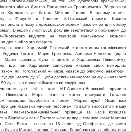
чем Гоголем-Яновським, на той час куратором яреськівської
 багатого дідича Дмитра Прокоповича Трощинського. Збереглися
на Харлампія до батька Миколи Гоголя. В одному з них,
ому з Федунки в Яреськи, Х.Півінський просить Василя
а прислати йому з яреськівської економії землеміра для обміру
землі. В іншому листі 1816 року він звертається з проханням до
ля-Яновського виділити на території яреськівської економії
ня для знайомого офіцера.
сія, за якою Харлампій Півінський є прототипом гоголівського
. Родичка Гоголів, Марія Григорівна Анисимо-Яновська (рідна
ої, Марія Іванівна, була в шлюбі з Харлампієм Півінським),
ала, що пан Харлампій записував живими своїх померлих
 а також, як і гоголівський Чичиков, удався до блискучої авантюри:
 сусідів “мертві душі”, щоби досягти майнового цензу – наявності
50 душ – на право займатися винокурінням.
щенням усе тієї ж таки М.Г.Анисимо-Яновської, дружина
я Півінського Марія Іванівна могла послужити Гоголеві
ом поміщиці Коробочки з поеми “Мертві душі”. Якщо вже
про цей яскравий жіночий персонаж, то варто висловити й нашу
таке “ласкаво-зменшувальне” прізвище за часів козацтва
я в Бірківській сотні Полтавського полку – там жив козак Максим
а. Село Бірки – всього за 15 верст від Олефірівки, де часто
я бувати Миколі Гоголю. Прізвище Коробочка могло зберігатися