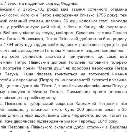
за 7 верст на південний схід від Федунки.
вінський у 1763–1781 роках мав звання сотенного отамана
ької сотні. Його син Петро (народження близько 1755 року), теж
ький сотенний отаман, власник 36 душ чоловічої статі, змолоду
ть у російсько-турецькій війні, в боях у Криму, під фортецею
. Вийшов у відставку секунд-майором. Сучасник і земляк Панаса
ча Гоголя-Яновського, Петро Півінський, добре знав його родину
е 1794 року підтвердив своїм підписом родовідне свідоцтво цієї
вінські навіть доводилися Гоголям-Яновським віддаленою ріднею.
 на себе сміливість висловити припущення, що саме цей
земляк Петро Півінський допоміг Гоголеві поповнити галерею
іх портретів поеми “Мертві душі” як прообраз персонажа Петра
а Петуха. Наша гіпотеза грунтується на тотожності ймення
особи й персонажа (Петро) та на промовистій схожості прізвища
й, що є похідним від “Півень”, з російським відповідником Петух у
ому трактуванні Миколи Гоголя. Письменник просто переклав
е прізвище на російську мову.
а Півінського, губернський секретар Харлампій Петрович, теж
ий поміщик, у власності якого було 200 десятин землі з 30
ав дітей, із яких відомі імена сина Ферапонта, дочок Наталі та
й. Їхнє дворянство підтверджене указом Герольдії 1849 року.
пія Петровича Півінського склалися добрі стосунки з Василем