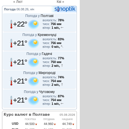
« Лют
Кві »
Погода
06.08.26, ніч
Погода у
Полтаві
вологість:
78%
+22°
тиск:
756 мм
вітер:
1 м/с,
Погода у
Кременчуці
вологість:
83%
+21°
тиск:
756 мм
вітер:
0 м/с,
Погода у
Гадячі
вологість:
77%
+21°
тиск:
750 мм
вітер:
2 м/с,
Погода у
Миргороді
вологість:
74%
+21°
тиск:
754 мм
вітер:
2 м/с,
Погода у
Чутовому
вологість:
87%
+21°
тиск:
754 мм
вітер:
1 м/с,