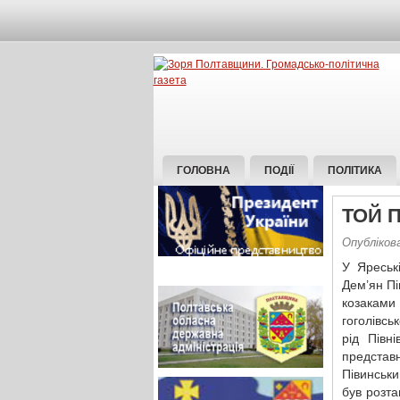
ГОЛОВНА
ПОДІЇ
ПОЛІТИКА
ТОЙ П
Опублікова
У Яреськ
Дем’ян Пі
козаками
гоголівсь
рід Півн
представ
Півинськи
був розта