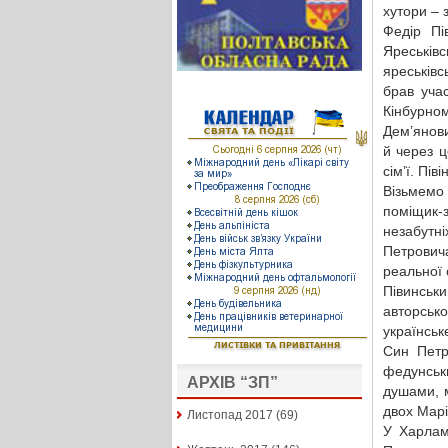
хутори – 
Федір Пі
Яреськівс
яреськівс
брав учас
Кінбурном
Дем’янови
й через ц
сім’ї. Пі
Візьмемо
поміщик-
незабутн
Петрович
реальної 
Півинськи
авторськ
українськ
Син Петр
федунськ
АРХІВ “ЗП”
душами, м
двох Марі
Листопад 2017
(69)
У Харлам