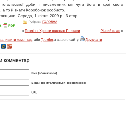
гоголівської доби, і письменник міг чути його в краї свого
, а то й знати Коробочок особисто.
авщини, Середа, 1 квітня 2009 р., 3 стор.
Рубрика:
ГОЛОВНА
«
Поклінні Хрести навколо Полтави
Річний план
»
залишити коментар
, або
Трекбек
з вашого сайту.
Друкувати
и комментар
Имя (обов'язково)
E-mail (не публікується) (обов'язково)
URL