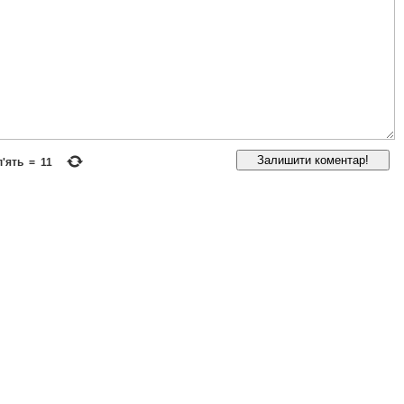
п'ять
=
11