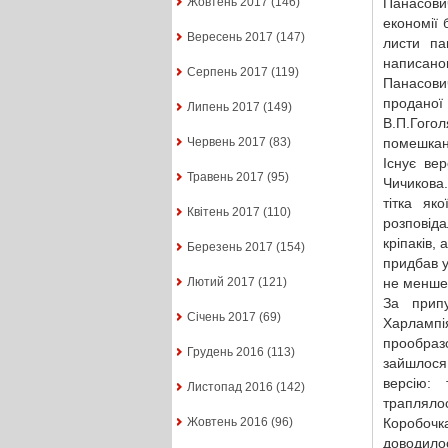
Панасови
Жовтень 2017
(146)
економії
Вересень 2017
(147)
листи па
написан
Серпень 2017
(119)
Панасович
проданої 
Липень 2017
(149)
В.П.Гого
помешкан
Червень 2017
(83)
Існує вер
Травень 2017
(95)
Чичикова
тітка як
Квітень 2017
(110)
розповід
кріпаків,
Березень 2017
(154)
придбав у
не менше 
Лютий 2017
(121)
За припу
Січень 2017
(69)
Харлампі
прообраз
Грудень 2016
(113)
зайшлося 
версію: 
Листопад 2016
(142)
траплялос
Коробочк
Жовтень 2016
(96)
доводилос