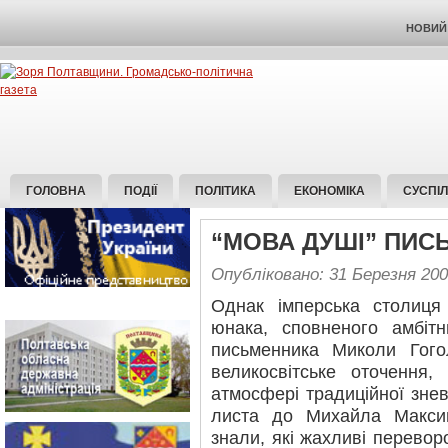
НОВИЙ 
ГОЛОВНА
ПОДІЇ
ПОЛІТИКА
ЕКОНОМІКА
СУСПІ
“МОВА ДУШІ” ПИС
Опубліковано: 31 Березня 20
Однак імперська столиц
юнака, сповненого амбітн
письменника Миколи Гог
великосвітське оточення
атмосфері традиційної знев
листа до Михайла Макси
знали, які жахливі перевор