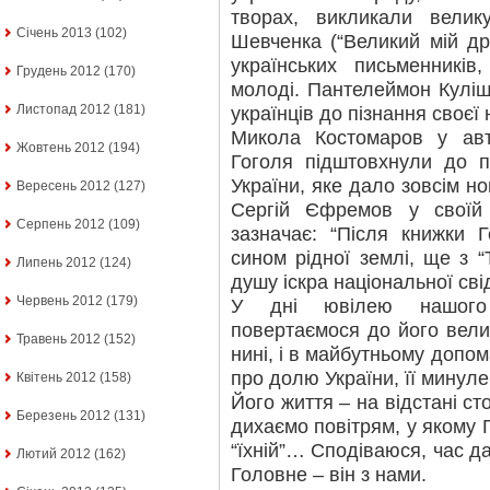
творах, викликали вели
Січень 2013
(102)
Шевченка (“Великий мій др
українських письменників,
Грудень 2012
(170)
молоді. Пантелеймон Куліш
Листопад 2012
(181)
українців до пізнання своєї 
Микола Костомаров у авт
Жовтень 2012
(194)
Гоголя підштовхнули до п
України, яке дало зовсім но
Вересень 2012
(127)
Сергій Єфремов у своїй
Серпень 2012
(109)
зазначає: “Після книжки 
сином рідної землі, ще з 
Липень 2012
(124)
душу іскра національної сві
Червень 2012
(179)
У дні ювілею нашого 
повертаємося до його велич
Травень 2012
(152)
нині, і в майбутньому допо
про долю України, її минуле
Квітень 2012
(158)
Його життя – на відстані ст
Березень 2012
(131)
дихаємо повітрям, у якому Г
“їхній”… Сподіваюся, час да
Лютий 2012
(162)
Головне – він з нами.