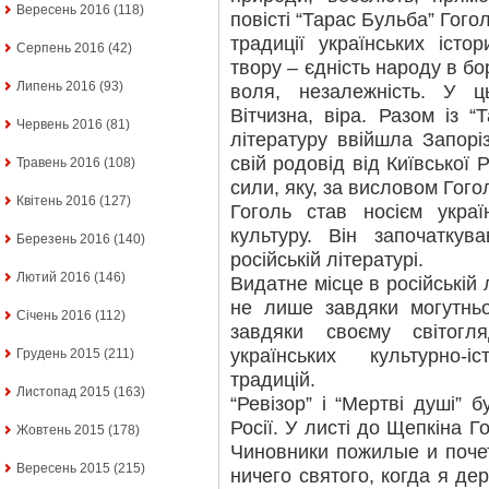
Вересень 2016
(118)
повісті “Тарас Бульба” Гого
традиції українських іст
Серпень 2016
(42)
твору – єдність народу в бо
Липень 2016
(93)
воля, незалежність. У ц
Вітчизна, віра. Разом із 
Червень 2016
(81)
літературу ввійшла Запорі
свій родовід від Київської Р
Травень 2016
(108)
сили, яку, за висловом Гого
Квітень 2016
(127)
Гоголь став носієм украї
культуру. Він започаткув
Березень 2016
(140)
російській літературі.
Лютий 2016
(146)
Видатне місце в російській 
не лише завдяки могутньо
Січень 2016
(112)
завдяки своєму світогл
українських культурно-
Грудень 2015
(211)
традицій.
Листопад 2015
(163)
“Ревізор” і “Мертві душі” 
Росії. У листі до Щепкіна Г
Жовтень 2015
(178)
Чиновники пожилые и почет
Вересень 2015
(215)
ничего святого, когда я де