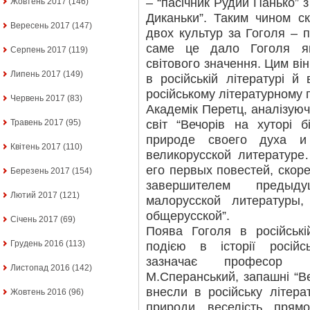
– “пасічник Рудий Панько” з
Жовтень 2017
(146)
Диканьки”. Таким чином с
Вересень 2017
(147)
двох культур за Гоголя – п
саме це дало Гоголя як
Серпень 2017
(119)
світового значення. Цим ві
Липень 2017
(149)
в російській літературі й
російському літературному 
Червень 2017
(83)
Академік Перетц, аналізуючи
світ “Вечорів на хуторі б
Травень 2017
(95)
природе своего духа и
Квітень 2017
(110)
великорусской литературе
его первых повестей, скор
Березень 2017
(154)
завершителем предыд
Лютий 2017
(121)
малорусской литературы
общерусской”.
Січень 2017
(69)
Поява Гоголя в російські
Грудень 2016
(113)
подією в історії російс
зазначає професор Мо
Листопад 2016
(142)
М.Сперанський, запашні “Ве
внесли в російську літерат
Жовтень 2016
(96)
природи, веселість, прям