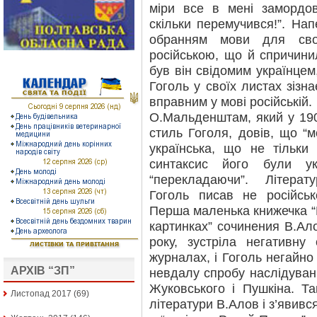
міри все в мені замордов
скільки перемучився!”. Нап
обранням мови для своє
російською, що й спричинил
був він свідомим українцем
Гоголь у своїх листах зізн
вправним у мові російській.
О.Мальденштам, який у 19
стиль Гоголя, довів, що “
українська, що не тільки
синтаксис його були ук
“перекладаючи”. Літера
Гоголь писав не російськ
Перша маленька книжечка “
картинках” сочинения В.Ал
року, зустріла негативну 
журналах, і Гоголь негайно
АРХІВ “ЗП”
невдалу спробу наслідуванн
Жуковського і Пушкіна. Та
Листопад 2017
(69)
літератури В.Алов і з’явивс