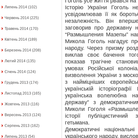
Гоголь усе життя рвався на 
Історію України Гоголь 
Липень 2014
(102)
усвідомлював її як борот
Червень 2014
(225)
незалежність. Він вперше
заговорив про державну не
Травень 2014
(170)
“Размышления Мазепы” нащ
Квітень 2014
(189)
Микола Гоголь нагадує пр
народу. Через призму роз
Березень 2014
(208)
виклав своє бачення того
показав трагічне станов
Лютий 2014
(135)
умовах Російської колоніа
Січень 2014
(124)
визволення України з моско
з найміцніших європей
Грудень 2013
(174)
українській історіограф
Листопад 2013
(165)
українська волелюбна н
державу” з демократични
Жовтень 2013
(116)
Миколи Гоголя «Размышл
історії публіцистичний
Вересень 2013
(124)
гетьмана.
Серпень 2013
(162)
Демократичні національні
українського народу, висло
Липень 2013
(54)