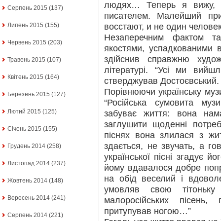
людях… Теперь я вижу, 
Серпень 2015
(137)
писателем. Малейший пр
восстают, и не один челове
Липень 2015
(155)
Незаперечним фактом т
Червень 2015
(203)
якостями, успадкованими в
здійснив справжню худо
Травень 2015
(107)
літературі. “Усі ми вийшл
Квітень 2015
(164)
стверджував Достоєвський.
Порівнюючи українську музи
Березень 2015
(127)
“Російська сумовита му
Лютий 2015
(125)
забуває життя: вона нама
заглушити щоденні потреб
Січень 2015
(155)
піснях вона злилася з жит
здається, не звучать, а г
Грудень 2014
(258)
української пісні згадує йо
Листопад 2014
(237)
йому вдавалося добре попр
на обід веселий і вдовол
Жовтень 2014
(148)
умовляв свою тітоньку 
Вересень 2014
(241)
малоросійських пісень,
притупував ногою…”
Серпень 2014
(221)