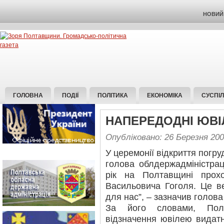
НОВИЙ 
ГОЛОВНА
ПОДІЇ
ПОЛІТИКА
ЕКОНОМІКА
СУСПІ
НАПЕРЕДОДНІ ЮВ
Опубліковано: 26 Березня 20
У церемонії відкриття погр
голова облдержадміністрац
рік на Полтавщині прох
Васильовича Гоголя. Це ве
для нас”, – зазначив голова
За його словами, Полт
відзначення ювілею видатн