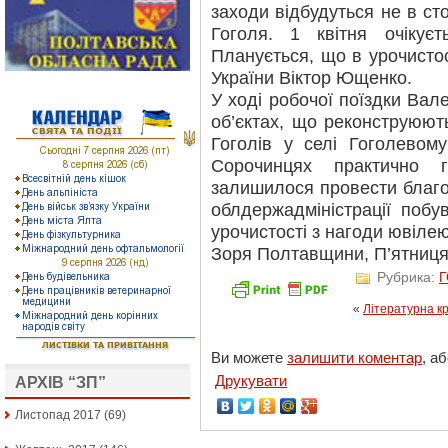
заходи відбудуться не в ст
Гоголя. 1 квітня очікуєт
Планується, що в урочистос
України Віктор Ющенко.
У ході робочої поїздки Вал
об’єктах, що реконструюю
Гоголів у селі Гоголевом
Сорочинцях практично 
залишилося провести благоу
облдержадміністрації побу
урочистості з нагоди ювілею
Зоря Полтавщини, П’ятниця, 
Рубрика:
«
Літературна к
Ви можете
залишити коментар
, а
Друкувати
АРХІВ “ЗП”
Листопад 2017
(69)