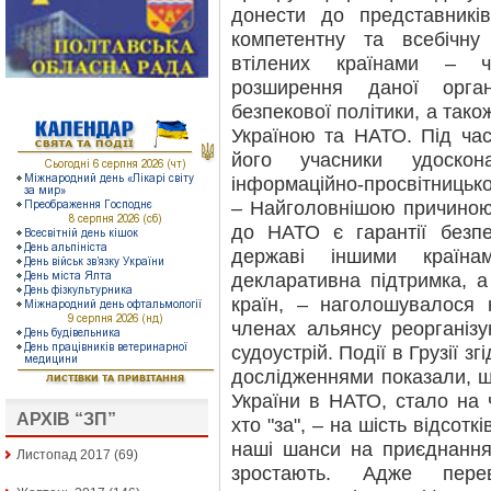
донести до представників
компетентну та всебічн
втілених країнами – ч
розширення даної органі
безпекової політики, а так
Україною та НАТО. Під час
його учасники удоскон
інформаційно-просвітницько
– Найголовнішою причиною
до НАТО є гарантії безпе
державі іншими країн
декларативна підтримка, 
країн, – наголошувалося 
членах альянсу реорганізу
судоустрій. Події в Грузії з
дослідженнями показали, щ
України в НАТО, стало на 
АРХІВ “ЗП”
хто "за", – на шість відсотк
наші шанси на приєднанн
Листопад 2017
(69)
зростають. Адже перев