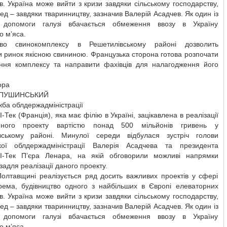
в. Україна може вийти з кризи завдяки сільському господарству,
д – завдяки тваринництву, зазначив Валерій Асадчев. Як один із
в допомоги галузі вбачається обмеження ввозу в Україну
о м’яса.
тво свинокомплексу в Решетилівському районі дозволить
 ринок якісною свининою. Французька сторона готова розпочати
ння комплексу та направити фахівців для налагодження його
ора
ОПУШИНСЬКИЙ
ба облдержадміністрації
І-Тек (Франція), яка має філію в Україні, зацікавлена в реалізації
ійного проекту вартістю понад 500 мільйонів гривень у
вському районі. Минулої середи відбулася зустріч голови
кої облдержадміністрації Валерія Асадчева та президента
 І-Тек П’єра Ленара, на якій обговорили можливі напрямки
 задля реалізації даного проекту.
Полтавщині реалізується ряд досить важливих проектів у сфері
рема, будівництво одного з найбільших в Європі елеваторних
в. Україна може вийти з кризи завдяки сільському господарству,
д – завдяки тваринництву, зазначив Валерій Асадчев. Як один із
в допомоги галузі вбачається обмеження ввозу в Україну
о м’яса.