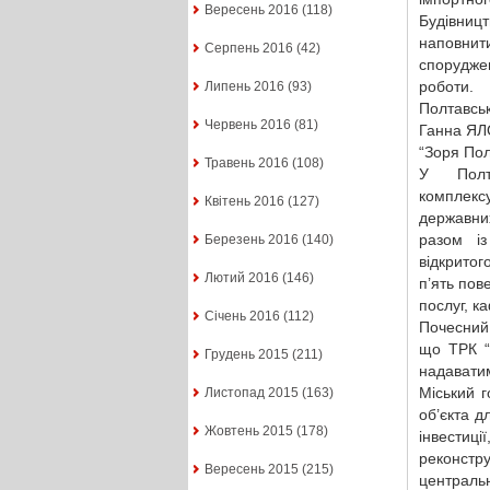
Вересень 2016
(118)
Будівниц
наповнити
Серпень 2016
(42)
спорудже
роботи.
Липень 2016
(93)
Полтавськ
Червень 2016
(81)
Ганна ЯЛ
“Зоря По
Травень 2016
(108)
У Полтав
комплекс
Квітень 2016
(127)
державних
разом із
Березень 2016
(140)
відкритог
Лютий 2016
(146)
п’ять пов
послуг, к
Січень 2016
(112)
Почесний 
що ТРК “
Грудень 2015
(211)
надаватим
Міський г
Листопад 2015
(163)
об’єкта д
Жовтень 2015
(178)
інвестиц
реконстру
Вересень 2015
(215)
центральн