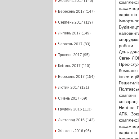
Жовтень 2017
(146)
комплексі
насампере
Вересень 2017
(147)
варіанті
імпортног
Серпень 2017
(119)
Будівниц
наповнити
Липень 2017
(149)
спорудже
Червень 2017
(83)
роботи.
День дон
Травень 2017
(95)
Євген Л
Прес-служ
Квітень 2017
(110)
Компанія 
інвестиц
Березень 2017
(154)
Решетилі
Лютий 2017
(121)
Полтавсь
компанії
Січень 2017
(69)
співпраці
Нині на 
Грудень 2016
(113)
АПК. Зок
комплексі
Листопад 2016
(142)
насампере
Жовтень 2016
(96)
варіанті
імпортног