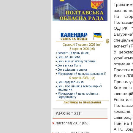
Триватиме
воєнно-по
На сторі
Полтавщин
ОДТРК “Л
Батурина”
спеціаль
аспект” (
У церква
українськ
отамана К
Проекти в
Євген Л
Прес-служ
Компанія 
інвестиц
Решетилі
Полтавсь
компанії
АРХІВ “ЗП”
співпраці
Нині на 
Листопад 2017
(69)
АПК. Зок