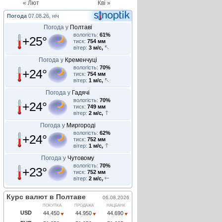
« Лют
Кві »
Погода
07.08.26, ніч
Погода у
Полтаві
вологість:
61%
+25°
тиск:
754 мм
вітер:
3 м/с,
Погода у
Кременчуці
вологість:
70%
+24°
тиск:
754 мм
вітер:
1 м/с,
Погода у
Гадячі
вологість:
70%
+24°
тиск:
749 мм
вітер:
2 м/с,
Погода у
Миргороді
вологість:
62%
+24°
тиск:
752 мм
вітер:
1 м/с,
Погода у
Чутовому
вологість:
70%
+23°
тиск:
752 мм
вітер:
2 м/с,