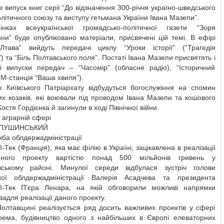
 випуск книг серії “До відзначення 300-річчя україно-шведського
літичного союзу та виступу гетьмана України Івана Мазепи”.
нках всеукраїнської громадсько-політичної газети “Зоря
и” буде опубліковано матеріали, присвячені цій темі. В ефірі
тава” вийдуть передачі циклу “Уроки історії” (“Трагедія
) та “Біль Полтавського поля”. Постаті Івана Мазепи присвятять і
ні випуски передач – “Часомір” (обласне радіо), “Історичний
FM-станція “Ваша хвиля”).
х Київського Патріархату відбудуться богослужіння на спомин
их козаків, які воювали під проводом Івана Мазепи та кошового
остя Гордієнка й загинули в ході Північної війни.
 аграрній сфері
ОПУШИНСЬКИЙ
ба облдержадміністрації
І-Тек (Франція), яка має філію в Україні, зацікавлена в реалізації
ійного проекту вартістю понад 500 мільйонів гривень у
вському районі. Минулої середи відбулася зустріч голови
кої облдержадміністрації Валерія Асадчева та президента
 І-Тек П’єра Ленара, на якій обговорили можливі напрямки
 задля реалізації даного проекту.
Полтавщині реалізується ряд досить важливих проектів у сфері
рема, будівництво одного з найбільших в Європі елеваторних