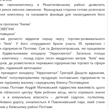
тво свинокомплексу в Решетилівському районі дозволить
 ринок якісною свининою. Французька сторона готова розпочати
ння комплексу та направити фахівців для налагодження його
а прописка “Києва”
ОВЕГІНА
лтавщини”
і урочисто відкрили першу чергу торгово-розважального
у “Київ”. У його спорудженні брали участь 35 приватних і
 підприємств Полтави, Сум та Дніпропетровська, які працювали
 будівельниками концерну “Укрросметал”. Загальна площа
о комплексу – понад сорок тисяч квадратних метрів. “Київ” має
ерхів, де розмістилися переважно підприємства торгівлі та сфери
афе, підземний автопаркінг…
президент концерну “Укрросметал” Григорій Дашутін відзначив,
Київ” популяризуватиме продукцію полтавських підприємств та
е підтримку малому і середньому бізнесу Полтавщини.
олова Полтави Андрій Матковський підкреслив важливість цього
ля обласного центру. Крім робочих місць, місто отримало значні
ії, а в комунальну власність – дитячий садочок, поліклініку,
йовано дорогу, оновлюється й Павленківський парк, який стане
им у Київському районі Полтави.