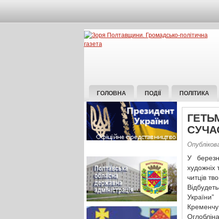
ГОЛОВНА
ПОДІЇ
ПОЛІТИКА
ГЕТЬ
СУЧА
Опублікова
У березн
художніх 
читців тв
Відбудеть
України”
Кременч
Оглобліна