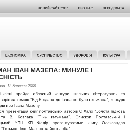
НОВИЙ САЙТ “ЗП”
ПРО НАС
ПЕРЕДПЛАТА
ЕКОНОМІКА
СУСПІЛЬСТВО
ЗДОРОВ’Я
КУЛЬТУРА
МАН ІВАН МАЗЕПА: МИНУЛЕ І
СНІСТЬ
но: 12 Березня 2009
і-квітні пройде обласний конкурс шкільних літературних та
творів за темою “Від Богдана до Івана не було гетьмана”, конкурс
орів про Івана Мазепу.
ся презентація книг полтавських авторів О.Хало “Золота підкова
 та В. Ковпака “Тінь гетьмана”. Єпископ Полтавський і
уцький УПЦ КП Федір презентуватиме книгу Олександра
 “Гетьман Іван Мазепа та його доба”.