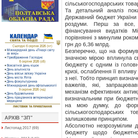
сільськогосподарських това
Та детальний аналіз пок
Державний бюджет України н
роздуми. Перш за все,
фінансування видатків М
порівнянні з минулим роком
грн до 6,36 млрд.
Безперечно, що на формув
значною мірою вплинула св
бюджету є одним із головн
кризі, ослаблення її впливу
з неї. Тобто принцип визна
важелів, які, запрацюв
механізм ефективних антик
визначальним при бюджетно
на мою думку, до форм
сільськогосподарських т
АРХІВ “ЗП”
залишковим принципом.
Абсолютно незрозумілим д
Листопад 2017
(69)
бюджету щодо бюджетної