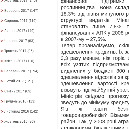
фінансової підтримки
Жовтень 2017
(146)
рослинництва. Вона скла
Вересень 2017
(147)
18,3% від рівня минулого р
структурі видатків Міна
Серпень 2017
(119)
становлять лише 7,8%, т
Липень 2017
(149)
фінансування АПК у 2008 ро
в 2007-му – 27,5%.
Червень 2017
(83)
Тепер проаналізуємо, скі
здешевлення кредитів. Їх з
Травень 2017
(95)
3,3 разу менше, ніж торік. 
Квітень 2017
(110)
всіх узятих підприємства
виділених у бюджеті 300 
Березень 2017
(154)
здешевлення відсотків за к
Лютий 2017
(121)
здешевлення вартості кре
візьмуть під майбутній урож
Січень 2017
(69)
Міністрів свідомо прогноз
Грудень 2016
(113)
зведуть до мінімуму кредиту
Які ж кошти безпо
Листопад 2016
(142)
товаровиробників? Візьме
район. Так, у 2008 році агр
Жовтень 2016
(96)
державними бюджетними п