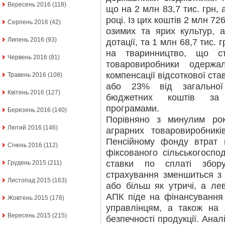
Вересень 2016
(118)
що на 2 млн 83,7 тис. грн, 
році. Із цих коштів 2 млн 726
Серпень 2016
(42)
озимих та ярих культур, 
Липень 2016
(93)
дотації, та 1 млн 68,7 тис.
на тваринництво, що ст
Червень 2016
(81)
товаровиробники одерж
компенсації відсоткової ста
Травень 2016
(108)
або 23% від загальної
Квітень 2016
(127)
бюджетних коштів за
програмами.
Березень 2016
(140)
Порівняно з минулим рок
Лютий 2016
(146)
аграрних товаровиробникі
Пенсійному фонду втрат 
Січень 2016
(112)
фіксованого сільськогоспо
ставки по сплаті збор
Грудень 2015
(211)
страхування зменшиться з
Листопад 2015
(163)
або більш як утричі, а ле
АПК піде на фінансування 
Жовтень 2015
(178)
управлінцям, а також на 
Вересень 2015
(215)
безпечності продукції. Ана