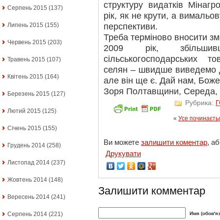
структуру видатків Мінагр
Серпень 2015
(137)
рік, як не крути, а вимальо
перспективи.
Липень 2015
(155)
Треба терміново вносити з
Червень 2015
(203)
2009 рік, збільшив
сільськогосподарських то
Травень 2015
(107)
селян – швидше виведемо д
Квітень 2015
(164)
але він ще є. Дай нам, Боже
Зоря Полтавщини, Середа, 4
Березень 2015
(127)
Рубрика:
Лютий 2015
(125)
«
Усе починаєтьс
Січень 2015
(155)
Ви можете
залишити коментар
, а
Грудень 2014
(258)
Друкувати
Листопад 2014
(237)
Жовтень 2014
(148)
Залишити комментар
Вересень 2014
(241)
Серпень 2014
(221)
Имя (обов'я