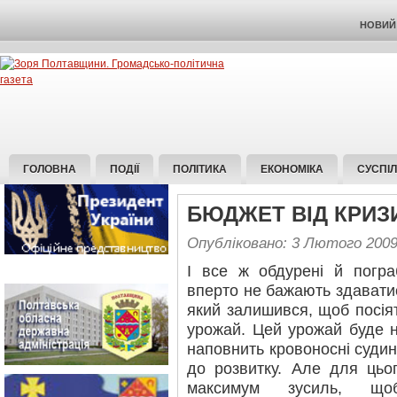
НОВИЙ 
ГОЛОВНА
ПОДІЇ
ПОЛІТИКА
ЕКОНОМІКА
СУСПІ
БЮДЖЕТ ВІД КРИЗ
Опубліковано: 3 Лютого 200
І все ж обдурені й погра
вперто не бажають здаватис
який залишився, щоб посіят
урожай. Цей урожай буде ні
наповнить кровоносні судин
до розвитку. Але для цьо
максимум зусиль, щоб