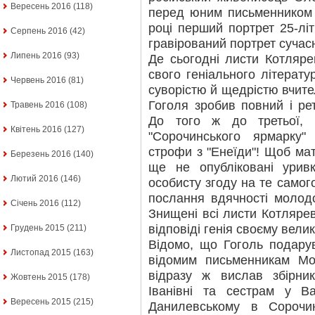
Вересень 2016
(118)
перед юним письменником з
році перший портрет 25-лі
Серпень 2016
(42)
гравірований портрет сучасн
Липень 2016
(93)
Де сьогодні листи Котляре
свого геніального літератур
Червень 2016
(81)
суворістю й щедрістю вчите
Гоголя зробив повний і ре
Травень 2016
(108)
До того ж до третьої, 
Квітень 2016
(127)
"Сорочинського ярмарку"
строфи з "Енеїди"! Щоб ма
Березень 2016
(140)
ще не опубліковані урив
Лютий 2016
(146)
особисту згоду на те самог
послання вдячності молод
Січень 2016
(112)
Знищені всі листи Котлярев
відповіді генія своєму вели
Грудень 2015
(211)
Відомо, що Гоголь подару
Листопад 2015
(163)
відомим письменникам Мос
відразу ж вислав збірни
Жовтень 2015
(178)
Іванівні та сестрам у Ва
Вересень 2015
(215)
Данилевському в Сорочи