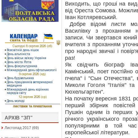
Виходить, що гроші на вид
від Ореста Сомова. Можливо
Іван Котляревський.
Добре відомі листи мо
Василівку з проханням н
записи. Чи звертався юний
вчителя з проханням уточн
про народні звичаї і повір'
раз!
Як свідчить біограф Іва
Камінський, поет постійно
пчела" і "Сын Отечества", 
Миколи Гоголя "Італія" та
Кюхельгартен".
На початку вересня 1831 р
перший збірник повісте
Пушкін одним із перших у 
АРХІВ “ЗП”
річного українського проз
популярними в той час
Листопад 2017
(69)
європейської літератури.