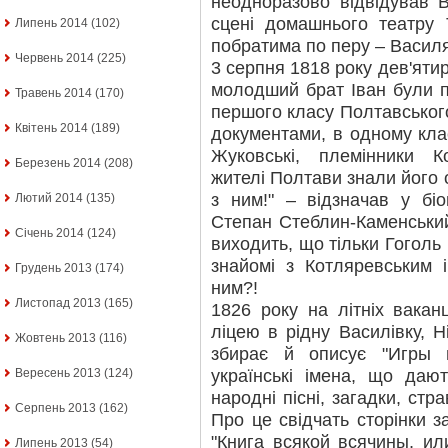
неодноразово відвідував В
сцені домашнього театру 
Липень 2014
(102)
побратима по перу – Васил
Червень 2014
(225)
3 серпня 1818 року дев'яти
молодший брат Іван були п
Травень 2014
(170)
першого класу Полтавськог
Квітень 2014
(189)
документами, в одному клас
Жуковські, племінники 
Березень 2014
(208)
жителі Полтави знали його о
з ним!" – відзначав у бі
Лютий 2014
(135)
Степан Стеблин-Каменський
Січень 2014
(124)
виходить, що тільки Гоголь 
знайомі з Котляревським і
Грудень 2013
(174)
ним?!
Листопад 2013
(165)
1826 року на літніх вакан
ліцею в рідну Василівку, 
Жовтень 2013
(116)
збирає й описує "Игры 
українські імена, що дают
Вересень 2013
(124)
народні пісні, загадки, стр
Серпень 2013
(162)
Про це свідчать сторінки з
"Книга всякой всячины, ил
Липень 2013
(54)