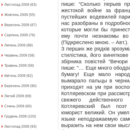
пише: "Сколько перьев п
Листопад 2009
(63)
жестокой войне за франц
Жовтень 2009
(55)
пустейших водевилей пар
нас разобраны в подробно
Вересень 2009
(87)
которые могли бы принест
ему почти незнакомы во
Серпень 2009
(76)
(Підкреслено мною. – Авт.).
Липень 2009
(88)
З перших же рядків зрозумі
стилістика, його виняткове
Червень 2009
(58)
збірника повістей "Вечори
Травень 2009
(58)
пише: "… Еще много ободра
бумагу! Еще мало народ
Квітень 2009
(62)
вымарало пальцы в черни
Березень 2009
(90)
приходят на ум при восп
Котляревском при рассмотр
Лютий 2009
(69)
свежего действенного 
Котляревский был поэт 
Січень 2009
(60)
юморист великий. Он умел
Грудень 2008
(103)
языке неподражаемую сам
выразить на нем свои мысл
Листопад 2008
(93)