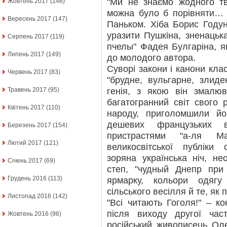
"Ми не знаємо жодного тв
Жовтень 2017
(146)
можна було б порівняти… 
Вересень 2017
(147)
Паньком. Хіба Борис Годун
уразити Пушкіна, зненацьк
Серпень 2017
(119)
пчелы" Фадея Булгаріна, я
Липень 2017
(149)
до молодого автора.
Суворі закони і канони кл
Червень 2017
(83)
"брудне, вульгарне, злиде
генія, з якою він змалю
Травень 2017
(95)
багатогранний світ свого р
Квітень 2017
(110)
народу, приголомшили йо
дешевих французьких в
Березень 2017
(154)
пристрастями "а-ля Ма
Лютий 2017
(121)
великосвітської публіки
зоряна українська ніч, н
Січень 2017
(69)
степ, "чудный Днепр при
Грудень 2016
(113)
ярмарку, кольори одягу
сільського весілля й те, як
Листопад 2016
(142)
"Всі читають Гоголя!" – ко
після виходу другої час
Жовтень 2016
(96)
російський живописець Ол