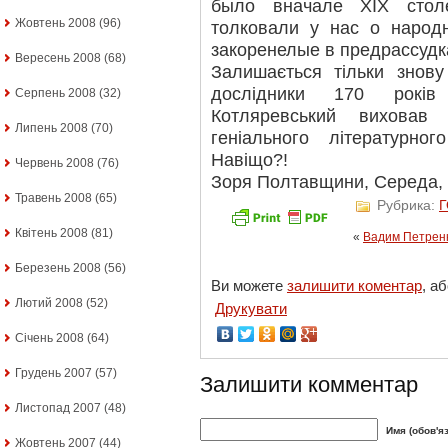
было вначале XIX стол
Жовтень 2008
(96)
толковали у нас о народ
закоренелые в предрассуд
Вересень 2008
(68)
Залишається тільки знову
дослідники 170 років
Серпень 2008
(32)
Котляревський виховав
Липень 2008
(70)
геніального літературн
Навіщо?!
Червень 2008
(76)
Зоря Полтавщини, Середа, 28
Травень 2008
(65)
Рубрика:
Квітень 2008
(81)
«
Вадим Петренк
Березень 2008
(56)
Ви можете
залишити коментар
, а
Лютий 2008
(52)
Друкувати
Січень 2008
(64)
Грудень 2007
(57)
Залишити комментар
Листопад 2007
(48)
Имя (обов'я
Жовтень 2007
(44)