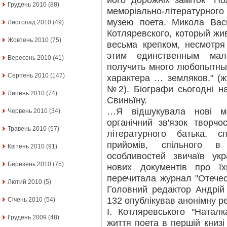
його дорожніх заміток "По
Грудень 2010
(88)
меморіально-літературного
музею поета. Микола Ва
Листопад 2010
(49)
Котляревского, который жи
Жовтень 2010
(75)
весьма крепком, несмотр
этим единственным мал
Вересень 2010
(41)
получить много любопытны
Серпень 2010
(147)
характера … земляков." (ж
№2). Біографи сьогодні н
Липень 2010
(74)
Свиньїну.
…Я відшукувала нові м
Червень 2010
(34)
органічний зв'язок творчо
Травень 2010
(57)
літературного батька, с
прийомів, спільного в
Квітень 2010
(91)
особливостей звичаїв ук
Березень 2010
(75)
нових документів про їхн
перечитала журнал "Отечес
Лютий 2010
(5)
Головний редактор Андрій
132 опублікував анонімну ре
Січень 2010
(54)
І. Котляревського "Натал
Грудень 2009
(48)
життя поета в першій книзі 