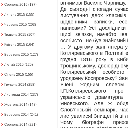
вітчимові Василю Чарнишу.
Серпень 2015
(137)
Де сьогодні спогади сучас
листування двох класиків 
Липень 2015
(155)
щоденники, записки, ес
Червень 2015
(203)
написами? Усі дослідники
щирі зв'язки, начебто І
Травень 2015
(107)
особисто і не був знайомий 
Квітень 2015
(164)
… У другому залі літерату
Котляревського в Полтаві е
Березень 2015
(127)
грудня 1816 року в Киби
Лютий 2015
(125)
Трощинському, двоюрідному
Котляревський особисто
Січень 2015
(155)
уроджену Косяровську? Зви
Учені жодним словом 
Грудень 2014
(258)
І.П.Котляревського пр
Листопад 2014
(237)
українського драматурга
Яновського. Але ж оби
Жовтень 2014
(148)
Слов'янській семінарії, ч
Вересень 2014
(241)
листувалися! Знищені й ці л
Чому біографи прихо
Серпень 2014
(221)