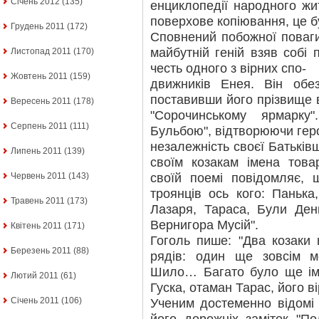
Січень 2012
(135)
енциклопедії народного жи
поверхове копіювання, це б
Грудень 2011
(172)
Сповнений побожної поваги,
майбутній геній взяв собі
Листопад 2011
(170)
честь одного з вірних спо-
Жовтень 2011
(159)
движників Енея. Він обез
поставивши його прізвище в
Вересень 2011
(178)
"Сорочинському ярмарк
Серпень 2011
(111)
Бульбою", відтворюючи геро
незалежність своєї Батьків
Липень 2011
(139)
своїм козакам імена това
своїй поемі повідомляє,
Червень 2011
(143)
троянців ось кого: Паньк
Травень 2011
(173)
Лазаря, Тараса, Були Ден
Вернигора Мусій".
Квітень 2011
(171)
Гоголь пише: "Два козаки 
Березень 2011
(88)
рядів: один ще зовсім 
Шило… Багато було ще іме
Лютий 2011
(61)
Гуска, отаман Тарас, його в
Січень 2011
(106)
Ученим достеменно відомі 