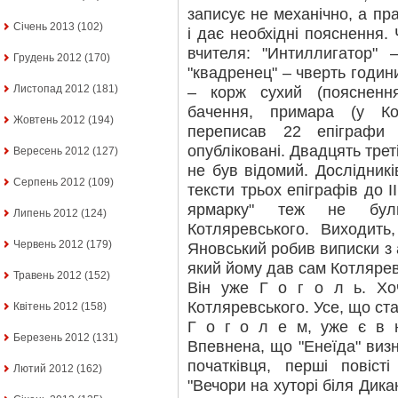
записує не механічно, а пр
Січень 2013
(102)
і дає необхідні пояснення.
вчителя: "Интиллигатор" –
Грудень 2012
(170)
"квадренец" – чверть години
Листопад 2012
(181)
– корж сухий (пояснення
бачення, примара (у Ко
Жовтень 2012
(194)
переписав 22 епіграфи
опубліковані. Двадцять трет
Вересень 2012
(127)
не був відомий. Дослідник
Серпень 2012
(109)
тексти трьох епіграфів до II
ярмарку" теж не були
Липень 2012
(124)
Котляревського. Виходить
Червень 2012
(179)
Яновський робив виписки з 
який йому дав сам Котлярев
Травень 2012
(152)
Він уже Г о г о л ь. Хоч
Котляревського. Усе, що ст
Квітень 2012
(158)
Г о г о л е м, уже є в н
Березень 2012
(131)
Впевнена, що "Енеїда" виз
початківця, перші повіст
Лютий 2012
(162)
"Вечори на хуторі біля Дикан