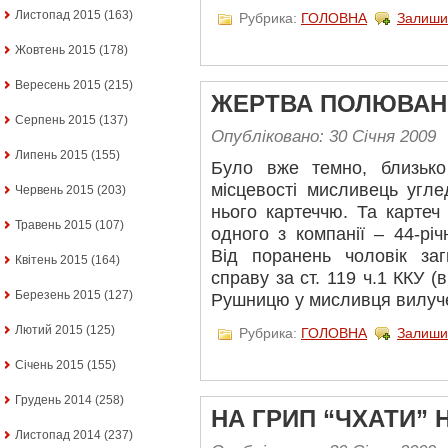
Листопад 2015
(163)
Рубрика:
ГОЛОВНА
Залиши
Жовтень 2015
(178)
Вересень 2015
(215)
ЖЕРТВА ПОЛЮВАН
Серпень 2015
(137)
Опубліковано: 30 Січня 2009
Липень 2015
(155)
Було вже темно, близько
місцевості мисливець углед
Червень 2015
(203)
нього картеччю. Та картеч
Травень 2015
(107)
одного з компанії – 44-рі
Від поранень чоловік за
Квітень 2015
(164)
справу за ст. 119 ч.1 ККУ (
Березень 2015
(127)
Рушницю у мисливця вилуче
Лютий 2015
(125)
Рубрика:
ГОЛОВНА
Залиши
Січень 2015
(155)
Грудень 2014
(258)
НА ГРИП “ЧХАТИ” 
Листопад 2014
(237)