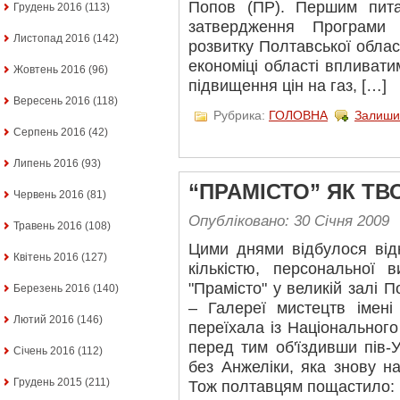
Попов (ПР). Першим пит
Грудень 2016
(113)
затвердження Програми 
Листопад 2016
(142)
розвитку Полтавської област
економіці області впливатим
Жовтень 2016
(96)
підвищення цін на газ, […]
Вересень 2016
(118)
Рубрика:
ГОЛОВНА
Залиши
Серпень 2016
(42)
Липень 2016
(93)
“ПРАМІСТО” ЯК ТВ
Червень 2016
(81)
Опубліковано: 30 Січня 2009
Травень 2016
(108)
Цими днями відбулося відк
Квітень 2016
(127)
кількістю, персональної 
"Прамісто" у великій залі 
Березень 2016
(140)
– Галереї мистецтв імен
Лютий 2016
(146)
переїхала із Національного
перед тим об'їздивши пів-У
Січень 2016
(112)
без Анжеліки, яка знову н
Грудень 2015
(211)
Тож полтавцям пощастило: