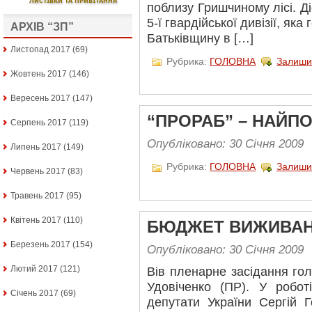
поблизу Гришчиному лісі. Ді
5-ї гвардійської дивізії, як
АРХІВ “ЗП”
Батьківщину в […]
Листопад 2017
(69)
Рубрика:
ГОЛОВНА
Залиши
Жовтень 2017
(146)
Вересень 2017
(147)
“ПРОРАБ” – НАЙП
Серпень 2017
(119)
Опубліковано: 30 Січня 2009
Липень 2017
(149)
Рубрика:
ГОЛОВНА
Залиши
Червень 2017
(83)
Травень 2017
(95)
Квітень 2017
(110)
БЮДЖЕТ ВИЖИВАН
Березень 2017
(154)
Опубліковано: 30 Січня 2009
Лютий 2017
(121)
Вів пленарне засідання го
Удовіченко (ПР). У робот
Січень 2017
(69)
депутати України Сергій 