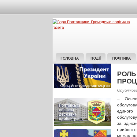
ГОЛОВНА
ПОДІЇ
ПОЛІТИКА
РОЛЬ
ПРОЦ
Опублікова
– Основ
обслугов
єдиного 
обслугову
за здійс
прийнятті
межах по