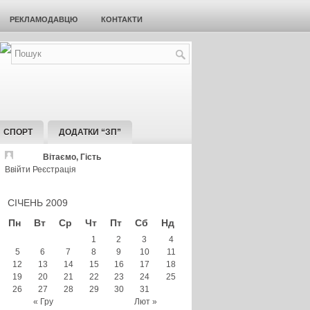
РЕКЛАМОДАВЦЮ
КОНТАКТИ
СПОРТ
ДОДАТКИ “ЗП”
Вітаємо, Гість
Ввійти
Реєстрація
СІЧЕНЬ 2009
Пн
Вт
Ср
Чт
Пт
Сб
Нд
1
2
3
4
5
6
7
8
9
10
11
12
13
14
15
16
17
18
19
20
21
22
23
24
25
26
27
28
29
30
31
« Гру
Лют »