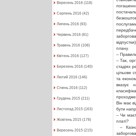
Вересень 2016
(118)
погашенн
постачал
Серпень 2016
(42)
безкоштов
послугами
Липень 2016
(93)
передба
Червень 2016
(81)
заборгов
відпустки
Травень 2016
(108)
плану.
– Правиль
Квітень 2016
(127)
– Так, ор
стадіях р
Березень 2016
(140)
цільове с
Лютий 2016
(146)
та економ
вказує н
Січень 2016
(112)
класифік
проходже
Грудень 2015
(211)
Він має в
бути напр
Листопад 2015
(163)
– Чи маєт
Жовтень 2015
(178)
платі?
– Казнач
Вересень 2015
(215)
заборгов