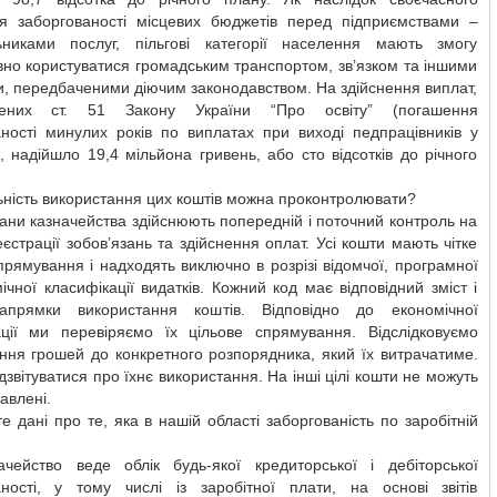
я заборгованості місцевих бюджетів перед підприємствами –
ьниками послуг, пільгові категорії населення мають змогу
но користуватися громадським транспортом, зв’язком та іншими
, передбаченими діючим законодавством. На здійснення виплат,
чених ст. 51 Закону України “Про освіту” (погашення
аності минулих років по виплатах при виході педпрацівників у
), надійшло 19,4 мільйона гривень, або сто відсотків до річного
ність використання цих коштів можна проконтролювати?
гани казначейства здійснюють попередній і поточний контроль на
еєстрації зобов’язань та здійснення оплат. Усі кошти мають чітке
прямування і надходять виключно в розрізі відомчої, програмної
ічної класифікації видатків. Кожний код має відповідний зміст і
апрямки використання коштів. Відповідно до економічної
ації ми перевіряємо їх цільове спрямування. Відслідковуємо
ння грошей до конкретного розпорядника, який їх витрачатиме.
ідзвітуватися про їхнє використання. На інші цілі кошти не можуть
авлені.
е дані про те, яка в нашій області заборгованість по заробітній
ейство веде облік будь-якої кредиторської і дебіторської
аності, у тому числі із заробітної плати, на основі звітів