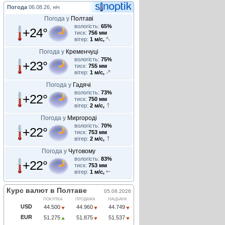
Погода
06.08.26, ніч
Погода у
Полтаві
вологість:
65%
+24°
тиск:
756 мм
вітер:
1 м/с,
Погода у
Кременчуці
вологість:
75%
+23°
тиск:
755 мм
вітер:
1 м/с,
Погода у
Гадячі
вологість:
73%
+22°
тиск:
750 мм
вітер:
2 м/с,
Погода у
Миргороді
вологість:
70%
+22°
тиск:
753 мм
вітер:
2 м/с,
Погода у
Чутовому
вологість:
83%
+22°
тиск:
753 мм
вітер:
1 м/с,