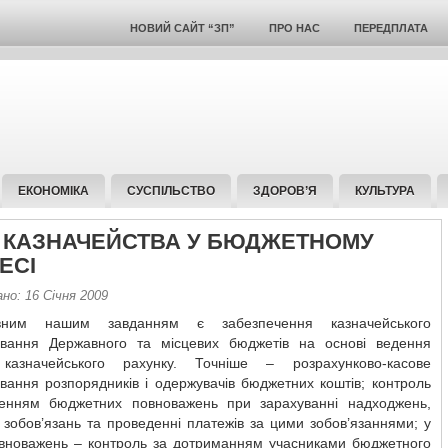
НОВИЙ САЙТ “ЗП”
ПРО НАС
ПЕРЕДПЛАТА
ЕКОНОМІКА
СУСПІЛЬСТВО
ЗДОРОВ’Я
КУЛЬТУРА
 КАЗНАЧЕЙСТВА У БЮДЖЕТНОМУ
ЕСІ
но: 16 Січня 2009
ним нашим завданням є забезпечення казначейського
ування Державного та місцевих бюджетів на основі ведення
казначейського рахунку. Точніше – розрахунково-касове
вання розпорядників і одержувачів бюджетних коштів; контроль
ненням бюджетних повноважень при зарахуванні надходжень,
 зобов’язань та проведенні платежів за цими зобов’язаннями; у
вноважень – контроль за дотриманням учасниками бюджетного