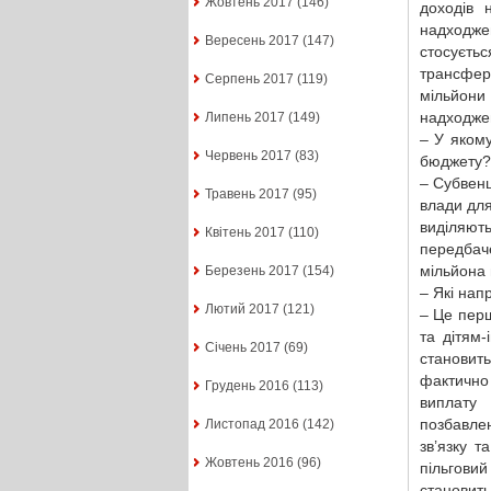
Жовтень 2017
(146)
доходів 
надходжен
Вересень 2017
(147)
стосуєт
трансфер
Серпень 2017
(119)
мільйони 
надходже
Липень 2017
(149)
– У якому
Червень 2017
(83)
бюджету?
– Субвен
Травень 2017
(95)
влади для
виділяють
Квітень 2017
(110)
передбач
мільйона 
Березень 2017
(154)
– Які нап
Лютий 2017
(121)
– Це перш
та дітям
Січень 2017
(69)
становить
фактично 
Грудень 2016
(113)
виплату 
позбавлен
Листопад 2016
(142)
зв’язку 
Жовтень 2016
(96)
пільговий
становит