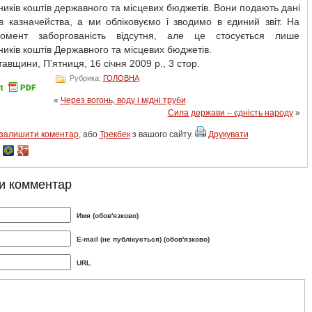
иків коштів державного та місцевих бюджетів. Вони подають дані
в казначейства, а ми обліковуємо і зводимо в єдиний звіт. На
омент заборгованість відсутня, але це стосується лише
иків коштів Державного та місцевих бюджетів.
авщини, П’ятниця, 16 січня 2009 р., 3 стор.
Рубрика:
ГОЛОВНА
«
Через вогонь, воду і мідні труби
Сила держави – єдність народу
»
залишити коментар
, або
Трекбек
з вашого сайту.
Друкувати
и комментар
Имя (обов'язково)
E-mail (не публікується) (обов'язково)
URL