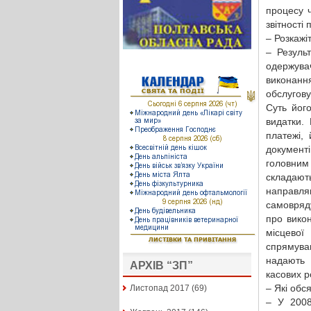
процесу 
звітності
– Розкажі
– Резуль
одержува
виконанн
обслугов
Суть йог
видатки.
платежі,
документ
головним
складают
направля
самовряду
про викон
місцевої
спрямуван
надають 
АРХІВ “ЗП”
касових р
– Які обс
Листопад 2017
(69)
– У 2008