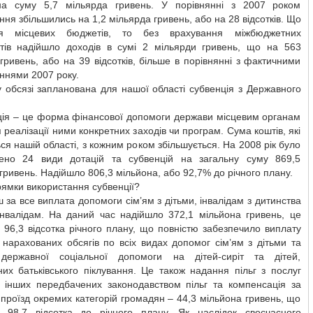
на суму 5,7 мільярда гривень. У порівнянні з 2007 роком
ня збільшились на 1,2 мільярда гривень, або на 28 відсотків. Що
ься місцевих бюджетів, то без врахування міжбюджетних
тів надійшло доходів в сумі 2 мільярди гривень, що на 563
гривень, або на 39 відсотків, більше в порівнянні з фактичними
ннями 2007 року.
 обсязі запланована для нашої області субвенція з Державного
ція – це форма фінансової допомоги держави місцевим органам
 реалізації ними конкретних заходів чи програм. Сума коштів, які
ся нашій області, з кожним роком збільшується. На 2008 рік було
ено 24 види дотацій та субвенцій на загальну суму 869,5
гривень. Надійшло 806,3 мільйона, або 92,7% до річного плану.
рямки використання субвенції?
 за все виплата допомоги сім’ям з дітьми, інвалідам з дитинства
-інвалідам. На даний час надійшло 372,1 мільйона гривень, це
 96,3 відсотка річного плану, що повністю забезпечило виплату
нарахованих обсягів по всіх видах допомог сім’ям з дітьми та
державної соціальної допомоги на дітей-сиріт та дітей,
их батьківського піклування. Це також надання пільг з послуг
та інших передбачених законодавством пільг та компенсація за
 проїзд окремих категорій громадян – 44,3 мільйона гривень, що
ь 98,7 відсотка до річного плану. Як наслідок своєчасного