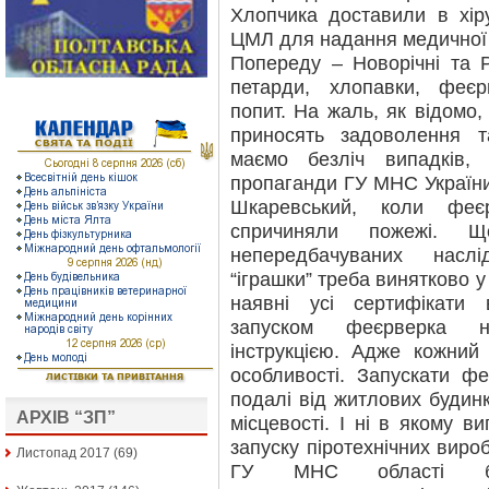
Хлопчика доставили в хіру
ЦМЛ для надання медичної
Попереду – Новорічні та Рі
петарди, хлопавки, феє
попит. На жаль, як відомо,
приносять задоволення т
маємо безліч випадків,
пропаганди ГУ МНС України 
Шкаревський, коли феє
спричиняли пожежі. Щ
непередбачуваних наслід
“іграшки” треба винятково у
наявні усі сертифікати 
запуском феєрверка н
інструкцією. Адже кожний 
особливості. Запускати ф
подалі від житлових будинкі
АРХІВ “ЗП”
місцевості. І ні в якому 
запуску піротехнічних вироб
Листопад 2017
(69)
ГУ МНС області бо