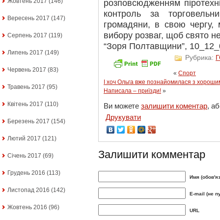
Жовтень 2017
(146)
розповсюдженням піротехні
контроль за торговельн
Вересень 2017
(147)
громадяни, в свою чергу,
вибору розваг, щоб свято не
Серпень 2017
(119)
“Зоря Полтавщини”, 10_12_0
Липень 2017
(149)
Рубрика:
Червень 2017
(83)
«
Спорт
І хоч Ольга вже познайомилася з хорошим
Травень 2017
(95)
Написала – приїзди!
»
Квітень 2017
(110)
Ви можете
залишити коментар
, а
Друкувати
Березень 2017
(154)
Лютий 2017
(121)
Залишити комментар
Січень 2017
(69)
Грудень 2016
(113)
Имя (обов'я
Листопад 2016
(142)
E-mail (не п
Жовтень 2016
(96)
URL