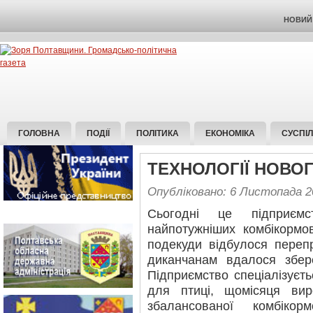
НОВИЙ 
ГОЛОВНА
ПОДІЇ
ПОЛІТИКА
ЕКОНОМІКА
СУСПІ
ТЕХНОЛОГІЇ НОВО
Опубліковано: 6 Листопада 2
Сьогодні це підприємс
найпотужніших комбікормов
подекуди відбулося переп
диканчанам вдалося збер
Підприємство спеціалізуєть
для птиці, щомісяця ви
збалансованої комбікор