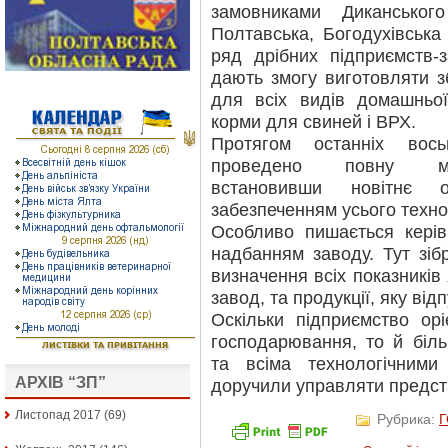
замовниками Диканськог
Полтавська, Богодухівська
ряд дрібних підприємств-з
дають змогу виготовляти з
для всіх видів домашньої
корми для свиней і ВРХ.
Протягом останніх вос
проведено повну мод
встановивши новітнє 
забезпеченням усього техно
Особливо пишається керів
надбанням заводу. Тут зі
визначення всіх показників
завод, та продукції, яку від
Оскільки підприємство орі
господарювання, то й біль
та всіма технологічними
АРХІВ “ЗП”
доручили управляти предст
Листопад 2017
(69)
Рубрика: