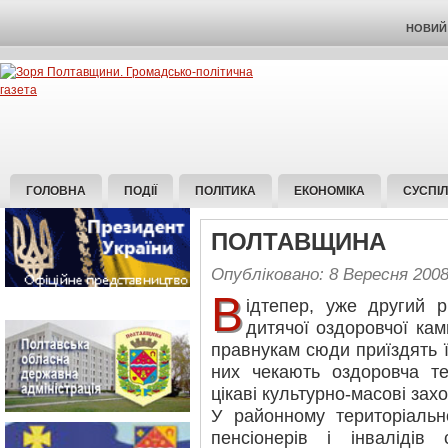
НОВИЙ 
ГОЛОВНА
ПОДІЇ
ПОЛІТИКА
ЕКОНОМІКА
СУСПІ
ПОЛТАВЩИНА
Опубліковано: 8 Вересня 200
В
ідтепер, уже другий р
дитячої оздоровчої кам
правнукам сюди приїздять їх
них чекають оздоровча те
цікаві культурно-масові зах
У районному територіальн
пенсіонерів і інваліді