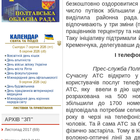
безкоштовно оздоровитися 
число путівок збільшили
виділила районна рада
відпочивають у три зміни (п
працівників терцентру та на
Таку ініціативу підтримали
Кременчука, делегувавши до
І телефон
Прес-служба Полт
Сучасну АТС відкрито у 
користувачів послуг телеф
АТС, яку ввели в дію ще 
розрахована на 500 ном
збільшили до 1700 номе
відповідала потребам сели
року в черзі на телефон
АРХІВ “ЗП”
чоловік. Та й сама АТС за б
фізично застаріла. Тому в 
Листопад 2017
(69)
волокно-оптичні лінії за 