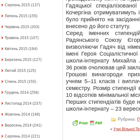
Гадяцької спеціалізованої
Серпень 2015
(137)
Кочергіна отримуватимуть і
Липень 2015
(155)
було прийнято на засіданн
внесено до його статуту.
Червень 2015
(203)
Серед іменних стипенді
Травень 2015
(107)
Радянського Союзу Єгор
визволяючи Гадяч від німе
Квітень 2015
(164)
імені Героя Соціалістично
школи-інтернату Михайла 
Березень 2015
(127)
36 років очолював цей закла
Лютий 2015
(125)
Грошові винагороди при
учням 5–11 класів і випла
Січень 2015
(155)
семестру. Розмір стипендії 
Грудень 2014
(258)
10 відсотків мінімальної міс
Перших стипендіатів буде н
Листопад 2014
(237)
школи-інтернату – 23 верес
Жовтень 2014
(148)
Рубрика:
Вересень 2014
(241)
«
Учні Вільної 
Серпень 2014
(221)