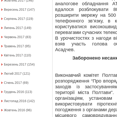
Жовтень 2017
(146)
аналогове обладнання 
вдалося розблокувати 
Вересень 2017
(147)
розширити мережу на 500 
Серпень 2017
(119)
телефонного зв’язку, в 
користуватися високошвид
Липень 2017
(149)
перевагами сучасних телеко
Червень 2017
(83)
В урочистостях з нагоди в
взяв участь голова обл
Травень 2017
(95)
Асадчев.
Квітень 2017
(110)
Заборонено несан
Березень 2017
(154)
Лютий 2017
(121)
Виконавчий комітет Полта
розпорядження “Про впоря
Січень 2017
(69)
заходів із застосування
території міста Полтави”.
Грудень 2016
(113)
організаціям, установа
Листопад 2016
(142)
використовувати піротех
погодження з органами дер
Жовтень 2016
(96)
місцевого самоврядуван