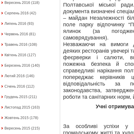
Вересень 2016
(118)
Полтавської міської рад
документа визначені спеціа
Серпень 2016
(42)
– майдан Незалежності біл
поле парку відпочинку “П
Липень 2016
(93)
ялинок (за погоджен
Червень 2016
(81)
самоврядування).
Незважаючи на вимоги д
Травень 2016
(108)
деяких ресторанів увечері 
Квітень 2016
(127)
феєрверки і салюти, в
пожежна безпека й спо
Березень 2016
(140)
справедливі нарікання пол
Лютий 2016
(146)
попереджає керівників 
відповідальність за 
Січень 2016
(112)
законодавства, затвердже
роботи та санітарних норм, 
Грудень 2015
(211)
Учні отримува
Листопад 2015
(163)
Жовтень 2015
(178)
За особливі успіхи у н
Вересень 2015
(215)
громадському житті та худо